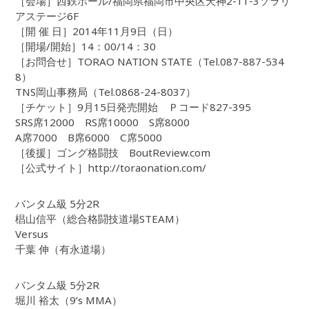
［会場］西鉄ホール/福岡県福岡市中央区天神2-11-3ソラリ
アステージ6F
［開 催 日］2014年11月9日（日）
［開場/開始］14：00/14：30
［お問合せ］TORAO NATION STATE（Tel.087-887-534
8）
TNS岡山事務局（Tel.0868-24-8037）
［チケット］9月15日発売開始 Ｐコード827-395
SRS席12000 RS席10000 S席8000
A席7000 B席6000 C席5000
［後援］ゴング格闘技 BoutReview.com
［公式サイト］http://toraonation.com/
バンタム級 5分2R
椙山信平（総合格闘技道場STEAM）
Versus
千葉 伸（有永道場）
バンタム級 5分2R
堀川 裕太（9’s MMA）