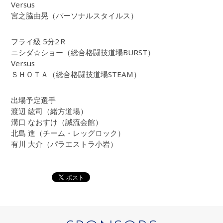
Versus
宮之脇由晃（パーソナルスタイルス）
フライ級 5分2Ｒ
ニシダ☆ショー（総合格闘技道場BURST）
Versus
ＳＨＯＴＡ（総合格闘技道場STEAM）
出場予定選手
渡辺 紘司（緒方道場）
溝口 なおすけ（誠流会館）
北島 進（チーム・レッグロック）
有川 大介（パラエストラ小岩）