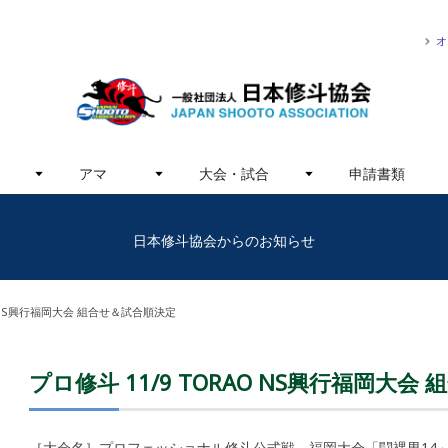
オ
アマ
大会・試合
申請書類
日本修斗協会からのお知らせ
AO NS興行福岡大会 組合せ＆試合順決定
プロ修斗 11/9 TORAO NS興行福岡大
［大会名］プロフェッショナル修斗公式戦 福岡大会「闘裸男14