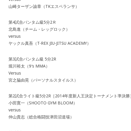
山崎ターザン諭章（TKエスペランサ）
第4試合バンタム級5分2Ｒ
北島進（チーム・レッグロック）
versus
ヤックル真吾（T-REX JIU-JITSU ACADEMY）
第3試合バンタム級 5分2R
堀川裕太（9′s MMA）
Versus
宮之脇由晃（パーソナルスタイルス）
第2試合ライト級5分2R［2014年度新人王決定トーナメント準決勝
小田寛一（SHOOTO GYM BLOOM）
versus
仲山貴志（総合格闘技津田沼道場）