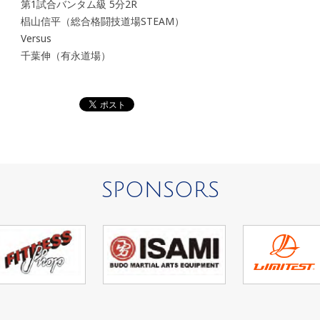
第1試合バンタム級 5分2R
椙山信平（総合格闘技道場STEAM）
Versus
千葉伸（有永道場）
SPONSORS