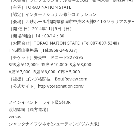
［主催］TORAO NATION STATE
［認定］インターナショナル修斗コミッション
［会場］西鉄ホール/福岡県福岡市中央区天神2-11-3ソラリアステー
［開 催 日］2014年11月9日（日）
［開場/開始］14：00/14：30
［お問合せ］TORAO NATION STATE（Tel.087-887-5348）
TNS岡山事務局（Tel.0868-24-8037）
［チケット］発売中 Ｐコード827-395
SRS席￥12,000- RS席￥10,000- S席￥8,000-
A席￥7,000- B席￥6,000- C席￥5,000-
［後援］ゴング格闘技 BoutReview.com
［公式サイト］http://toraonation.com/
メインイベント ライト級5分3R
渡辺紘司（緒方道場）
versus
ジャックナイフツネオ(シューティングジム大阪)