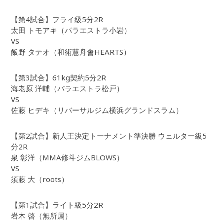
【第4試合】フライ級5分2R
太田 トモアキ（パラエストラ小岩）
VS
飯野 タテオ（和術慧舟會HEARTS）
【第3試合】61kg契約5分2R
海老原 洋輔（パラエストラ松戸）
VS
佐藤 ヒデキ（リバーサルジム横浜グランドスラム）
【第2試合】新人王決定トーナメント準決勝 ウェルター級5
分2R
泉 彰洋（MMA修斗ジムBLOWS）
VS
須藤 大（roots）
【第1試合】ライト級5分2R
岩木 啓（無所属）