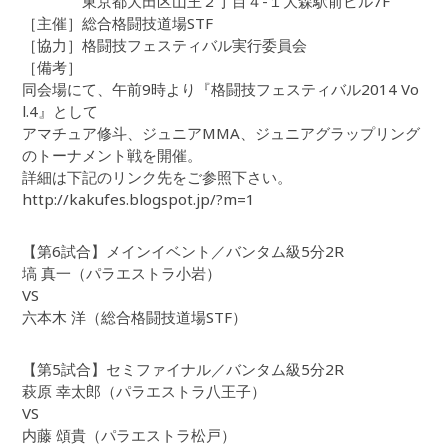
東京都大田区山王２丁目４-１大森駅前ビル7F
［主催］総合格闘技道場STF
［協力］格闘技フェスティバル実行委員会
［備考］
同会場にて、午前9時より『格闘技フェスティバル2014 Vo
l.4』として
アマチュア修斗、ジュニアMMA、ジュニアグラップリング
のトーナメント戦を開催。
詳細は下記のリンク先をご参照下さい。
http://kakufes.blogspot.jp/?m=1
【第6試合】メインイベント／バンタム級5分2R
塙 真一（パラエストラ小岩）
VS
六本木 洋（総合格闘技道場STF）
【第5試合】セミファイナル／バンタム級5分2R
萩原 幸太郎（パラエストラ八王子）
VS
内藤 頌貴（パラエストラ松戸）