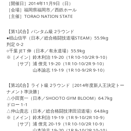
［開催日］2014年11月9日（日）
［会場］福岡県福岡市／西鉄ホール
［主催］TORAO NATION STATE
【第1試合】バンタム級 2ラウンド
●椙山信平（日本／総合格闘技道場STEAM）55.9kg
判定 0-2
○千葉 JET 伸（日本／有永道場）55.9kg
※［メイン］鈴木利治 19-20（1R 10-10/2R 9-10）
［サブ］浦 僚克 19-20（1R 10-10/2R 9-10）
山本諭志 19-19（1R 10-9/2R 9-10）
【第2試合】ライト級 2ラウンド［2014年度新人王決定トー
ナメント準決勝］
△小田寛一（日本／SHOOTO GYM BLOOM）64.7kg
ドロー 1-1
△仲山貴志（日本／総合格闘技津田沼道場）64.8kg
※［メイン］鈴木利治 19-19（1R 9-10/2R 10-9）
［サブ］浦 僚克 20-19（1R 10-10/2R 10-9）
山本諭志 19-20（1R 9-10/2R 10-10）