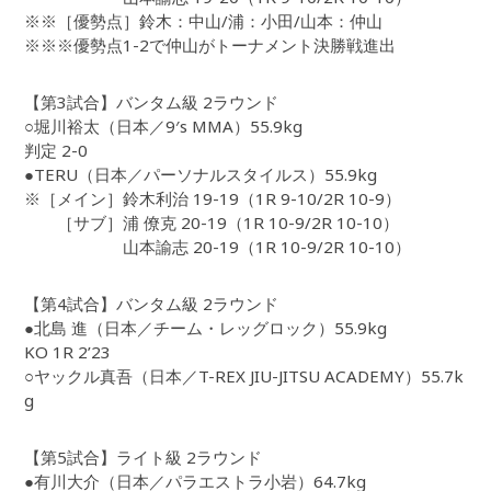
※※［優勢点］鈴木：中山/浦：小田/山本：仲山
※※※優勢点1-2で仲山がトーナメント決勝戦進出
【第3試合】バンタム級 2ラウンド
○堀川裕太（日本／9′s MMA）55.9kg
判定 2-0
●TERU（日本／パーソナルスタイルス）55.9kg
※［メイン］鈴木利治 19-19（1R 9-10/2R 10-9）
［サブ］浦 僚克 20-19（1R 10-9/2R 10-10）
山本諭志 20-19（1R 10-9/2R 10-10）
【第4試合】バンタム級 2ラウンド
●北島 進（日本／チーム・レッグロック）55.9kg
KO 1R 2’23
○ヤックル真吾（日本／T-REX JIU-JITSU ACADEMY）55.7k
g
【第5試合】ライト級 2ラウンド
●有川大介（日本／パラエストラ小岩）64.7kg