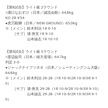
【第8試合】ライト級 2ラウンド
○溝口なおすけ（日本／誠流会館）64.8kg
KO 2R 4’54
●虎刃殺獅（日本／NEW GROUND）65.0kg
※［メイン］鈴木利治 1R 9-10
［サブ］浦 僚克 1R 9-10
山本諭志 1R 10-10
【第9試合】ライト級 3ラウンド
○渡辺紘司（日本／緒方道場）64.7kg
判定 3-0
●ジャックナイフツネオ（日本／シューティングジム大阪）
64.8kg
※［メイン］鈴木利治 29-28（1R 10-9/2R 10-9/3R 9-1
0）
［サブ］浦 僚克 29-28（1R 10-9/2R 10-9/3R 9-10）
山本諭志 29-28（1R 10-9/2R 10-9/3R 9-1
0）