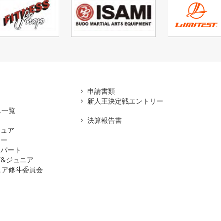
アマ
申請書類
新人王決定戦エントリー
ス一覧
決算報告書
チュア
ナー
スパート
&ジュニア
ュア修斗委員会