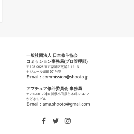
一般社団法人 日本修斗協会
コミッション事務局(プロ管理部)
〒108-0023 東京都港区芝浦2-14-13
セジュール田町201号室
E-mail：
commission@shooto.jp
アマチュア修斗委員会 事務局
〒250-0012 神奈川県小田原市本町2-14-12
かどきちビル
E-mail：
ama.shooto@gmail.com