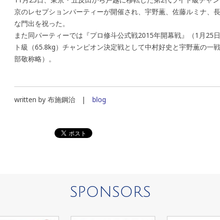
京のレセプションパーティーが開催され、宇野薫、佐藤ルミナ、
な門出を祝った。
また同パーティーでは『プロ修斗公式戦2015年開幕戦』（1月2
ト級（65.8kg）チャンピオン決定戦として中村好史と宇野薫の
部敬称略）。
written by 布施鋼治 |
blog
SPONSORS