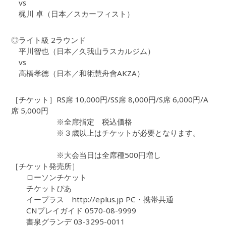
vs
梶川 卓（日本／スカーフィスト）
◎ライト級 2ラウンド
平川智也（日本／久我山ラスカルジム）
vs
高橋孝徳（日本／和術慧舟會AKZA）
［チケット］RS席 10,000円/SS席 8,000円/S席 6,000円/A
席 5,000円
※全席指定 税込価格
※３歳以上はチケットが必要となります。
※大会当日は全席種500円増し
［チケット発売所］
ローソンチケット
チケットぴあ
イープラス http://eplus.jp PC・携帯共通
CNプレイガイド 0570-08-9999
書泉グランデ 03-3295-0011