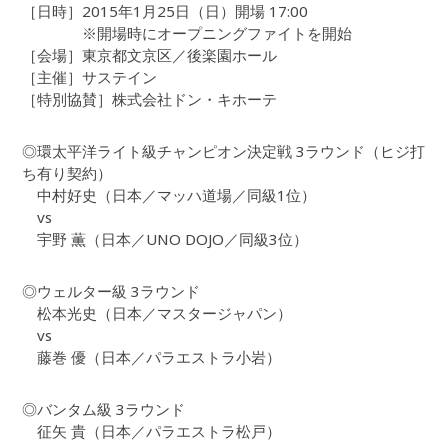
［日時］2015年1月25日（日）開場 17:00
※開場時にオープニングファイトを開始
［会場］東京都文京区／後楽園ホール
［主催］サステイン
［特別協賛］株式会社ドン・キホーテ
◎環太平洋ライト級チャンピオン決定戦 3ラウンド（ヒジ打
ち有り契約）
中村好史（日本／マッハ道場／同級1位）
vs
宇野 薫（日本／UNO DOJO／同級3位）
◎ウェルター級 3ラウンド
松本光史（日本／マスタージャパン）
vs
藤巻 優（日本／パラエストラ小岩）
◎バンタム級 3ラウンド
征矢 貴（日本／パラエストラ松戸）