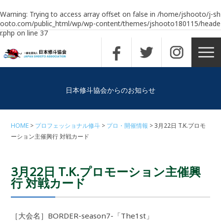
Warning
: Trying to access array offset on false in
/home/jshooto/j-sh
ooto.com/public_html/wp/wp-content/themes/jshooto180115/heade
r.php
on line
37
日本修斗協会からのお知らせ
HOME
プロフェッショナル修斗
プロ・開催情報
3月22日 T.K.プロモ
ーション主催興行 対戦カード
3月22日 T.K.プロモーション主催興
行 対戦カード
［大会名］BORDER-season7-「The1st」