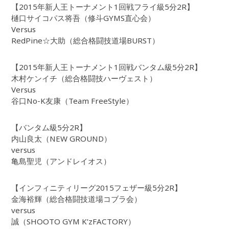
【2015年新人王トーナメント1回戦フライ級5分2R】
樋口サイコパス将吾（修斗GYMS直心会）
Versus
RedPine☆大助（総合格闘技道場BURST）
【2015年新人王トーナメント1回戦バンタム級5分2R】
木村ケンイチ（総合格闘技ハーヴェスト）
Versus
谷口No-K友康（Team FreeStyle）
【バンタム級5分2R】
内山良太（NEW GROUND）
versus
亀島聖児（アンドレイオス）
【インフィニティリーグ2015フェザー級5分2R】
金海裕輝（総合格闘技道場コブラ会）
versus
誠（SHOOTO GYM K’zFACTORY）