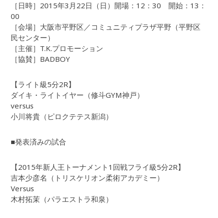
［日時］2015年3月22日（日）開場：12：30 開始：13：
00
［会場］大阪市平野区／コミュニティプラザ平野（平野区
民センター）
［主催］T.K.プロモーション
［協賛］BADBOY
【ライト級5分2R】
ダイキ・ライトイヤー（修斗GYM神戸）
versus
小川将貴（ピロクテテス新潟）
■発表済みの試合
【2015年新人王トーナメント1回戦フライ級5分2R】
吉本少彦名（トリスケリオン柔術アカデミー）
Versus
木村拓茉（パラエストラ和泉）