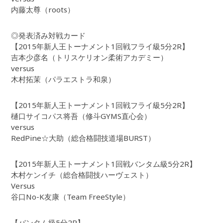
内藤太尊（roots）
◎発表済み対戦カード
【2015年新人王トーナメント1回戦フライ級5分2R】
吉本少彦名（トリスケリオン柔術アカデミー）
versus
木村拓茉（パラエストラ和泉）
【2015年新人王トーナメント1回戦フライ級5分2R】
樋口サイコパス将吾（修斗GYMS直心会）
versus
RedPine☆大助（総合格闘技道場BURST）
【2015年新人王トーナメント1回戦バンタム級5分2R】
木村ケンイチ（総合格闘技ハーヴェスト）
Versus
谷口No-K友康（Team FreeStyle）
【バンタム級5分2R】