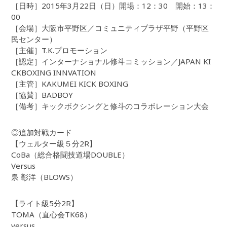
［日時］2015年3月22日（日）開場：12：30 開始：13：
00
［会場］大阪市平野区／コミュニティプラザ平野（平野区
民センター）
［主催］T.K.プロモーション
［認定］インターナショナル修斗コミッション／JAPAN KI
CKBOXING INNVATION
［主管］KAKUMEI KICK BOXING
［協賛］BADBOY
［備考］キックボクシングと修斗のコラボレーション大会
◎追加対戦カード
【ウェルター級５分2R】
CoBa（総合格闘技道場DOUBLE）
Versus
泉 彰洋（BLOWS）
【ライト級5分2R】
TOMA（直心会TK68）
versus