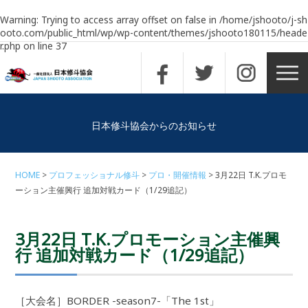
Warning
: Trying to access array offset on false in
/home/jshooto/j-sh
ooto.com/public_html/wp/wp-content/themes/jshooto180115/heade
r.php
on line
37
日本修斗協会からのお知らせ
HOME
プロフェッショナル修斗
プロ・開催情報
3月22日 T.K.プロモ
ーション主催興行 追加対戦カード（1/29追記）
3月22日 T.K.プロモーション主催興
行 追加対戦カード（1/29追記）
［大会名］BORDER -season7-「The 1st」