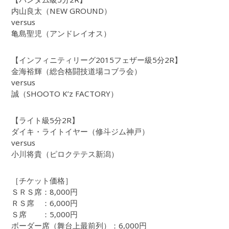
内山良太（NEW GROUND）
versus
亀島聖児（アンドレイオス）
【インフィニティリーグ2015フェザー級5分2R】
金海裕輝（総合格闘技道場コブラ会）
versus
誠（SHOOTO K’z FACTORY）
【ライト級5分2R】
ダイキ・ライトイヤー（修斗ジム神戸）
versus
小川将貴（ピロクテテス新潟）
［チケット価格］
ＳＲＳ席：8,000円
ＲＳ席 ：6,000円
Ｓ席 ：5,000円
ボーダー席（舞台上最前列）：6,000円