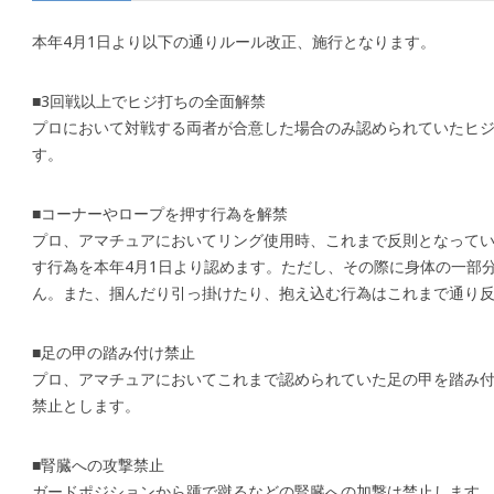
本年4月1日より以下の通りルール改正、施行となります。
■3回戦以上でヒジ打ちの全面解禁
プロにおいて対戦する両者が合意した場合のみ認められていたヒジ
す。
■コーナーやロープを押す行為を解禁
プロ、アマチュアにおいてリング使用時、これまで反則となって
す行為を本年4月1日より認めます。ただし、その際に身体の一部
ん。また、掴んだり引っ掛けたり、抱え込む行為はこれまで通り
■足の甲の踏み付け禁止
プロ、アマチュアにおいてこれまで認められていた足の甲を踏み
禁止とします。
■腎臓への攻撃禁止
ガードポジションから踵で蹴るなどの腎臓への加撃は禁止します