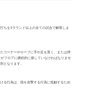
打ちを3ラウンド以上の全ての試合で解禁しま
いたコーナーやロープに手や足を置く、または押
分がフロアに継続的に接していなければなりませ
反則となります。
付ける行為は、指を攻撃する行為に抵触するため
。