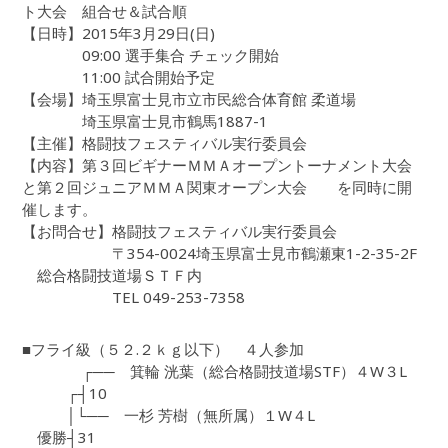
ト大会 組合せ＆試合順
【日時】2015年3月29日(日)
09:00 選手集合 チェック開始
11:00 試合開始予定
【会場】埼玉県富士見市立市民総合体育館 柔道場
埼玉県富士見市鶴馬1887-1
【主催】格闘技フェスティバル実行委員会
【内容】第３回ビギナーＭＭＡオープントーナメント大会
と第２回ジュニアＭＭＡ関東オープン大会 を同時に開
催します。
【お問合せ】格闘技フェスティバル実行委員会
〒354-0024埼玉県富士見市鶴瀬東1-2-35-2F
総合格闘技道場ＳＴＦ内
TEL 049-253-7358
■フライ級（５２.２ｋｇ以下） ４人参加
┌── 箕輪 洸葉（総合格闘技道場STF）４W３L
┌┤10
│└── 一杉 芳樹（無所属）１W４L
優勝┤31