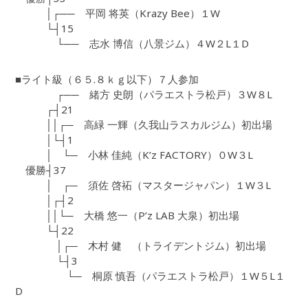
│┌── 平岡 将英（Krazy Bee）１W
└┤15
└── 志水 博信（八景ジム）４W２L１D
■ライト級（６５.８ｋｇ以下）７人参加
┌── 緒方 史朗（パラエストラ松戸）３W８L
┌┤21
││┌─ 高緑 一輝（久我山ラスカルジム）初出場
│└┤1
│ └─ 小林 佳純（K’z FACTORY）０W３L
優勝┤37
│ ┌─ 須佐 啓祏（マスタージャパン）１W３L
│┌┤2
││└─ 大橋 悠一（P’z LAB 大泉）初出場
└┤22
│┌─ 木村 健 （トライデントジム）初出場
└┤3
└─ 桐原 慎吾（パラエストラ松戸）１W５L１
D