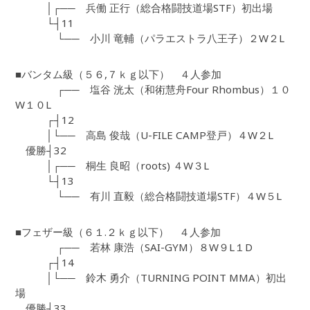
│┌── 兵働 正行（総合格闘技道場STF）初出場
└┤11
└── 小川 竜輔（パラエストラ八王子）２W２L
■バンタム級（５６,７ｋｇ以下） ４人参加
┌── 塩谷 洸太（和術慧舟Four Rhombus）１０
W１０L
┌┤12
│└── 高島 俊哉（U-FILE CAMP登戸）４W２L
優勝┤32
│┌── 桐生 良昭（roots) ４W３L
└┤13
└── 有川 直毅（総合格闘技道場STF）４W５L
■フェザー級（６１.２ｋｇ以下） ４人参加
┌── 若林 康浩（SAI-GYM）８W９L１D
┌┤14
│└── 鈴木 勇介（TURNING POINT MMA）初出
場
優勝┤33