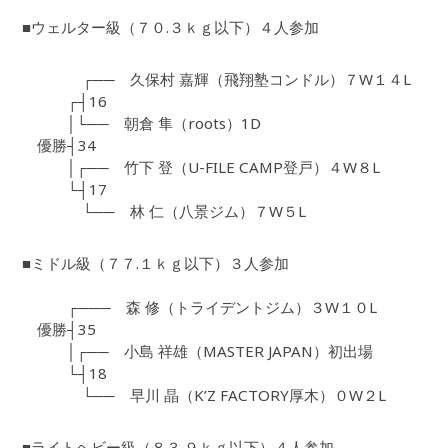
■ウェルター級（７０.３ｋｇ以下）４人参加
┌── 久保村 嘉輝（飛翔塾コンドル）７W１４L
┌┤16
│└── 朝倉 隼（roots）1D
優勝┤34
│┌── 竹下 登（U-FILE CAMP登戸）４W８L
└┤17
└── 林 仁（八景ジム）７W５L
■ミドル級（７７.１ｋｇ以下）３人参加
┌─── 森 修（トライデントジム）３W１０L
優勝┤35
│┌── 小島 祥雄（MASTER JAPAN）初出場
└┤18
└── 早川 晶（K’Z FACTORY厚木）０W２L
■ライトヘビー級（８３.９ｋｇ以下）４人参加