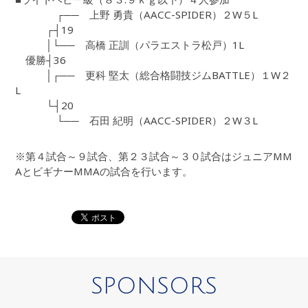
┌── 上野 勇貴（AACC-SPIDER）２W５L
┌┤19
│└── 高橋 正訓（パラエストラ松戸）1L
優勝┤36
│┌── 更科 堅太（総合格闘技ジムBATTLE）１W２
L
└┤20
└── 石田 紀明（AACC-SPIDER）２W３L
※第４試合～９試合、第２３試合～３０試合はジュニアMM
AとビギナーMMAの試合を行います。
SPONSORS