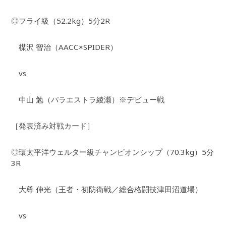
◎フライ級（52.2kg）5分2R
楳沢 智治（AACC×SPIDER）
vs
中山 勉（パラエストラ綾瀬）※デビュー戦
［発表済み対戦カード］
◎環太平洋ウェルター級チャンピオンシップ（70.3kg）5分
3R
大尊 伸光（王者・初防衛戦／総合格闘技津田沼道場）
vs