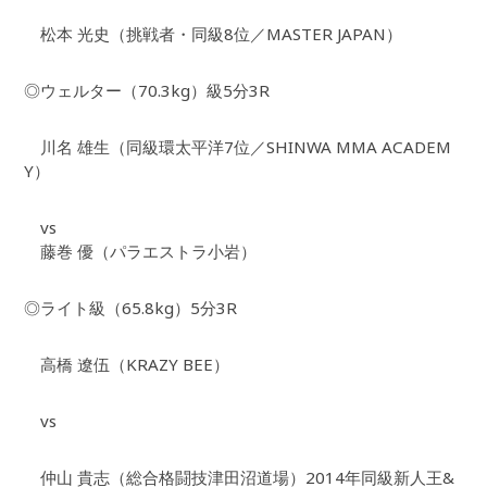
松本 光史（挑戦者・同級8位／MASTER JAPAN）
◎ウェルター（70.3kg）級5分3R
川名 雄生（同級環太平洋7位／SHINWA MMA ACADEM
Y）
vs
藤巻 優（パラエストラ小岩）
◎ライト級（65.8kg）5分3R
高橋 遼伍（KRAZY BEE）
vs
仲山 貴志（総合格闘技津田沼道場）2014年同級新人王&