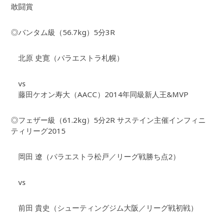
敢闘賞
◎バンタム級（56.7kg）5分3R
北原 史寛（パラエストラ札幌）
vs
藤田ケオン寿大（AACC）2014年同級新人王&MVP
◎フェザー級（61.2kg）5分2R サステイン主催インフィニ
ティリーグ2015
岡田 遼（パラエストラ松戸／リーグ戦勝ち点2）
vs
前田 貴史（シューティングジム大阪／リーグ戦初戦）