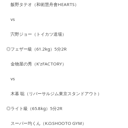
飯野タテオ（和術慧舟會HEARTS）
vs
宍野ジョー（トイカツ道場）
◎フェザー級（61.2kg）5分2R
金物屋の秀（K’zFACTORY）
vs
木暮 聡（リバーサルジム東京スタンドアウト）
◎ライト級（65.8kg）5分2R
スーパー均くん（K.O.SHOOTO GYM）