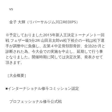
vs
金子 大輝（リバーサルジム川口REDIPS）
※予定しておりました2015年新人王決定トーナメント一回
戦 フェザー級5分2R 山田丑太郎vs松下裕介の一戦は松下選
手が調整中に負傷し、左第４中足骨頚部骨折、全治2か月と
診断された為、今大会での実施を中止し、延期して行う事
となりました。開催時期に関しては決定次第、発表させて
頂きます。
［大会概要］
■インターナショナル修斗コミッション認定
プロフェッショナル修斗公式戦