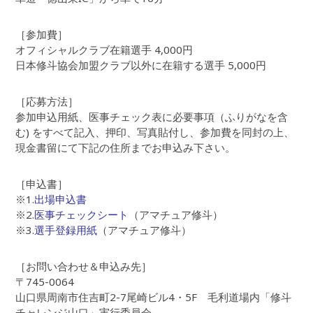
［参加費］
オフィシャルクラブ在籍選手 4,000円
日本修斗協会加盟クラブ以外に在籍する選手 5,000円
［応募方法］
参加申込用紙、医事チェック表に必要事項（ふりがなを含
む) をすべて記入、押印、写真貼付し、参加費を同封の上、
現金書留にて下記の住所までお申込み下さい。
［申込書］
※1.
出場申込書
※2.
医事チェックシート
（アマチュア修斗）
※3.
選手登録用紙
（アマチュア修斗）
［お問い合わせ＆申込み先］
〒745-0064
山口県周南市住吉町2-7尾崎ビル4・5F 毛利道場内「修斗
チャレンジ山口」実行委員会