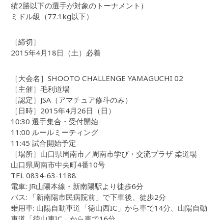
績2勝以下の選手が対象のトーナメント）
ミドル級（77.1kg以下）
［締切］
2015年4月18日（土）必着
［大会名］SHOOTO CHALLENGE YAMAGUCHI 02
［主催］毛利道場
［認定］JSA（アマチュア修斗のみ）
［日時］2015年4月26日（日）
10:30 選手集合・受付開始
11:00 ルールミーティング
11:45 試合開始予定
［場所］山口県周南市／周南市学び・交流プラザ 柔道場
山口県周南市中央町4番10号
TEL 0834-63-1188
電車: JR山陽本線・新南陽駅より徒歩6分
バス: 「新南陽市民病院前」で下車後、徒歩2分
乗用車: 山陽自動車道「徳山西IC」から車で14分、山陽自動
車道「徳山東IC」から車で16分