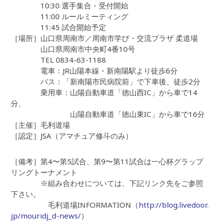
10:30 選手集合・受付開始
11:00 ルールミーティング
11:45 試合開始予定
［場所］山口県周南市／周南市学び・交流プラザ 柔道場
山口県周南市中央町4番10号
TEL 0834-63-1188
電車：JR山陽本線・新南陽駅より徒歩6分
バス：「新南陽市民病院前」で下車後、徒歩2分
乗用車：山陽自動車道「徳山西IC」から車で14
分、
山陽自動車道「徳山東IC」から車で16分
［主催］毛利道場
［認定］JSA（アマチュア修斗のみ）
［備考］第4〜第5試合、第9〜第11試合は一心杯グラップ
リングトーナメント
※組み合わせについては、下記リンク先をご参照
下さい。
毛利道場INFORMATION（
http://blog.livedoor.
jp/mouridj_d-news/
）