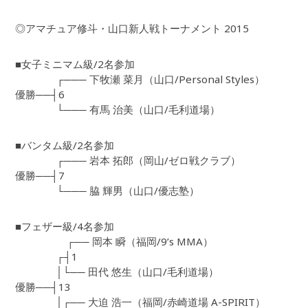
◎アマチュア修斗・山口新人戦トーナメント 2015
■女子ミニマム級/2名参加
┌─── 下牧瀬 菜月（山口/Personal Styles）
優勝──┤6
└─── 有馬 治美（山口/毛利道場）
■バンタム級/2名参加
┌─── 岩本 拓郎（岡山/ゼロ戦クラブ）
優勝──┤7
└─── 脇 輝男（山口/優志塾）
■フェザー級/4名参加
┌── 岡本 瞬（福岡/9’s MMA）
┌┤1
│└── 田代 悠生（山口/毛利道場）
優勝──┤13
│┌── 大迫 浩一（福岡/赤崎道場 A-SPIRIT）