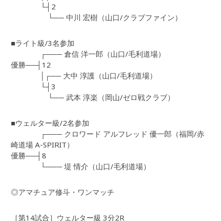
└┤2
└── 中川 宏樹（山口/クラブファイン）
■ライト級/3名参加
┌─── 倉信 洋一郎（山口/毛利道場）
優勝──┤12
│┌── 大中 淳護（山口/毛利道場）
└┤3
└── 武本 淳楽（岡山/ゼロ戦クラブ）
■ウェルター級/2名参加
┌─── クロワード アルフレッド 優一郎（福岡/赤
崎道場 A-SPIRIT）
優勝──┤8
└─── 堤 情介（山口/毛利道場）
◎アマチュア修斗・ワンマッチ
［第14試合］ウェルター級 3分2R