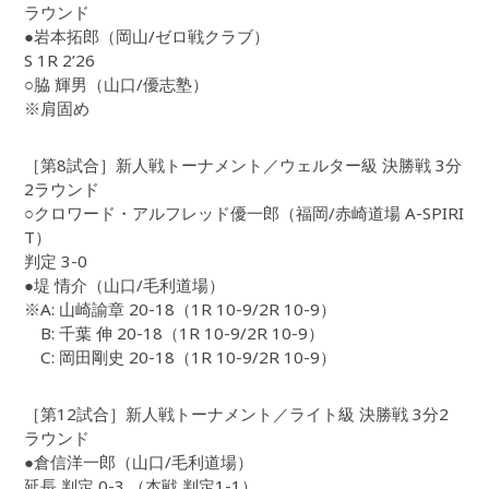
ラウンド
●岩本拓郎（岡山/ゼロ戦クラブ）
S 1R 2’26
○脇 輝男（山口/優志塾）
※肩固め
［第8試合］新人戦トーナメント／ウェルター級 決勝戦 3分
2ラウンド
○クロワード・アルフレッド優一郎（福岡/赤崎道場 A-SPIRI
T）
判定 3-0
●堤 情介（山口/毛利道場）
※A: 山崎諭章 20-18（1R 10-9/2R 10-9）
B: 千葉 伸 20-18（1R 10-9/2R 10-9）
C: 岡田剛史 20-18（1R 10-9/2R 10-9）
［第12試合］新人戦トーナメント／ライト級 決勝戦 3分2
ラウンド
●倉信洋一郎（山口/毛利道場）
延長 判定 0-3 （本戦 判定1-1）