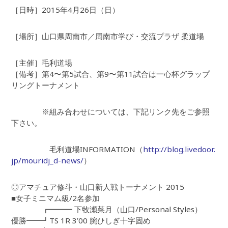
［日時］2015年4月26日（日）
［場所］山口県周南市／周南市学び・交流プラザ 柔道場
［主催］毛利道場
［備考］第4〜第5試合、第9〜第11試合は一心杯グラップ
リングトーナメント
※組み合わせについては、下記リンク先をご参照
下さい。
毛利道場INFORMATION（
http://blog.livedoor.
jp/mouridj_d-news/
）
◎アマチュア修斗・山口新人戦トーナメント 2015
■女子ミニマム級/2名参加
┏━━━ 下牧瀬菜月（山口/Personal Styles）
優勝━━┛TS 1R 3’00 腕ひしぎ十字固め