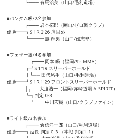
└─── 有馬治美（山口/毛利道場）
■バンタム級/2名参加
┌─── 岩本拓郎（岡山/ゼロ戦クラブ）
優勝━━┓S 1R 2’26 肩固め
┗━━━ 脇 輝男（山口/優志塾）
■フェザー級/4名参加
┏━━ 岡本 瞬（福岡/9’s MMA）
┏┛S 1’19 スリーパーホールド
┃└── 田代悠生（山口/毛利道場）
優勝━━┛S 1R 1’29 フロントスリーパーホールド
│┌── 大迫浩一（福岡/赤崎道場 A-SPIRIT）
┗┓判定 0-3
┗━━ 中川宏樹（山口/クラブファイン）
■ライト級/3名参加
┌─── 倉信洋一郎（山口/毛利道場）
優勝━━┓延長 判定 0-3 （本戦 判定1-1）