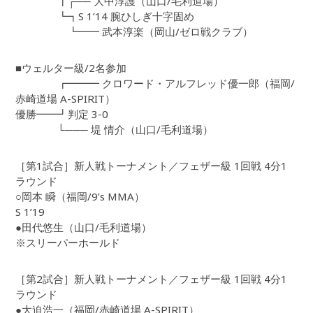
┃┌── 大中淳護（山口/毛利道場）
┗┓S 1’14 腕ひしぎ十字固め
┗━━ 武本淳楽（岡山/ゼロ戦クラブ）
■ウェルター級/2名参加
┏━━━ クロワード・アルフレッド優一郎（福岡/
赤崎道場 A-SPIRIT）
優勝━━┛判定 3-0
└─── 堤 情介（山口/毛利道場）
［第1試合］新人戦トーナメント／フェザー級 1回戦 4分1
ラウンド
○岡本 瞬（福岡/9’s MMA）
S 1’19
●田代悠生（山口/毛利道場）
※スリーパーホールド
［第2試合］新人戦トーナメント／フェザー級 1回戦 4分1
ラウンド
●大迫浩一（福岡/赤崎道場 A-SPIRIT）