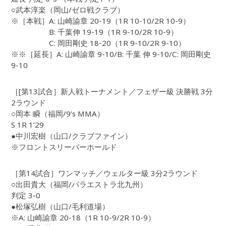
○武本淳楽（岡山/ゼロ戦クラブ）
※［本戦］A: 山崎諭章 20-19（1R 10-10/2R 10-9）
B: 千葉伸 19-19（1R 9-10/2R 10-9）
C: 岡田剛史 18-20（1R 9-10/2R 9-10）
※※［延長］A: 山崎諭章 9-10/B: 千葉 伸 9-10/C: 岡田剛史
9-10
［[第13試合］新人戦トーナメント／フェザー級 決勝戦 3分
2ラウンド
○岡本 瞬（福岡/9’s MMA）
S 1R 1’29
●中川宏樹（山口/クラブファイン）
※フロントスリーパーホールド
［第14試合］ワンマッチ／ウェルター級 3分2ラウンド
○出田貴大（福岡/パラエストラ北九州）
判定 3-0
●松塚弘樹（山口/毛利道場）
※A: 山崎諭章 20-18（1R 10-9/2R 10-9）