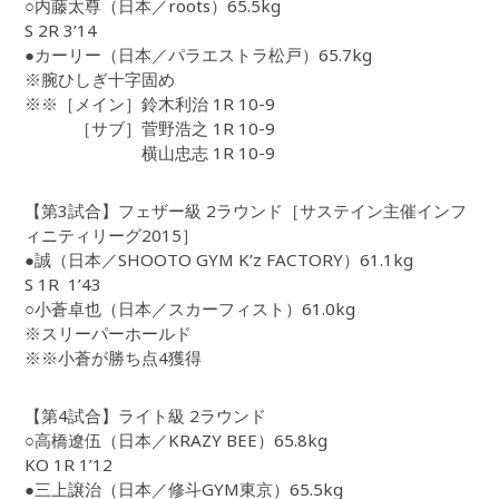
○内藤太尊（日本／roots）65.5kg
S 2R 3’14
●カーリー（日本／パラエストラ松戸）65.7kg
※腕ひしぎ十字固め
※※［メイン］鈴木利治 1R 10-9
［サブ］菅野浩之 1R 10-9
横山忠志 1R 10-9
【第3試合】フェザー級 2ラウンド［サステイン主催インフ
ィニティリーグ2015］
●誠（日本／SHOOTO GYM K’z FACTORY）61.1kg
S 1R 1’43
○小蒼卓也（日本／スカーフィスト）61.0kg
※スリーパーホールド
※※小蒼が勝ち点4獲得
【第4試合】ライト級 2ラウンド
○高橋遼伍（日本／KRAZY BEE）65.8kg
KO 1R 1’12
●三上譲治（日本／修斗GYM東京）65.5kg