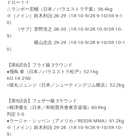
ドロー 1-1
△ランボー宏輔（日本／パラエストラ千葉）56.4kg
※［メイン］鈴木利治 28-29（1R 10-9/2R 9-10/3R 9-1
0）
［サブ］菅野浩之 28-30（1R 10-9/2R 10-9/3R 10-
9）
横山忠志 29-29（1R 10-9/2R 9-10/3R 10-1
0）
【第8試合】フライ級 3ラウンド
●飛鳥 拳（日本／パラエストラ松戸）52.1kg
KO 1R 2’00
○猿丸ジュンジ（日本／シューティングジム横浜）52.2kg
【第9試合】フェザー級 3ラウンド
○根津優太（日本／和術慧舟會東京道場）60.9kg
判定 3-0
●ラージャ・シッペン（アメリカ／REIGN MMA）61.2kg
※［メイン］鈴木利治 29-28（1R 10-9/2R 9-10/3R 10-
9）