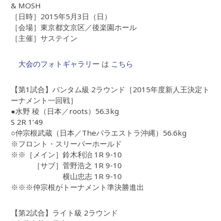
& MOSH
［日時］2015年5月3日（日）
［会場］東京都文京区／後楽園ホール
［主催］サステイン
大会のフォトギャラリー
は
こちら
【第1試合】バンタム級 2ラウンド［2015年度新人王決定ト
ーナメント一回戦］
●水野 稜（日本／roots）56.3kg
S 2R 1’49
○仲宗根武蔵（日本／Theパラエストラ沖縄）56.6kg
※フロント・スリーパーホールド
※※［メイン］鈴木利治 1R 9-10
［サブ］菅野浩之 1R 9-10
横山忠志 1R 9-10
※※※仲宗根がトーナメント準決勝進出
【第2試合】ライト級 2ラウンド