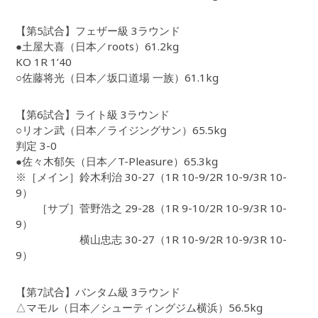
【第5試合】フェザー級 3ラウンド
●土屋大喜（日本／roots）61.2kg
KO 1R 1’40
○佐藤将光（日本／坂口道場 一族）61.1kg
【第6試合】ライト級 3ラウンド
○リオン武（日本／ライジングサン）65.5kg
判定 3-0
●佐々木郁矢（日本／T-Pleasure）65.3kg
※［メイン］鈴木利治 30-27（1R 10-9/2R 10-9/3R 10-
9）
［サブ］菅野浩之 29-28（1R 9-10/2R 10-9/3R 10-
9）
横山忠志 30-27（1R 10-9/2R 10-9/3R 10-
9）
【第7試合】バンタム級 3ラウンド
△マモル（日本／シューティングジム横浜）56.5kg