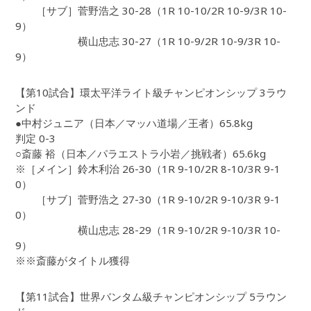
［サブ］菅野浩之 30-28（1R 10-10/2R 10-9/3R 10-
9）
横山忠志 30-27（1R 10-9/2R 10-9/3R 10-
9）
【第10試合】環太平洋ライト級チャンピオンシップ 3ラウ
ンド
●中村ジュニア（日本／マッハ道場／王者）65.8kg
判定 0-3
○斎藤 裕（日本／パラエストラ小岩／挑戦者）65.6kg
※［メイン］鈴木利治 26-30（1R 9-10/2R 8-10/3R 9-1
0）
［サブ］菅野浩之 27-30（1R 9-10/2R 9-10/3R 9-1
0）
横山忠志 28-29（1R 9-10/2R 9-10/3R 10-
9）
※※斎藤がタイトル獲得
【第11試合】世界バンタム級チャンピオンシップ 5ラウン