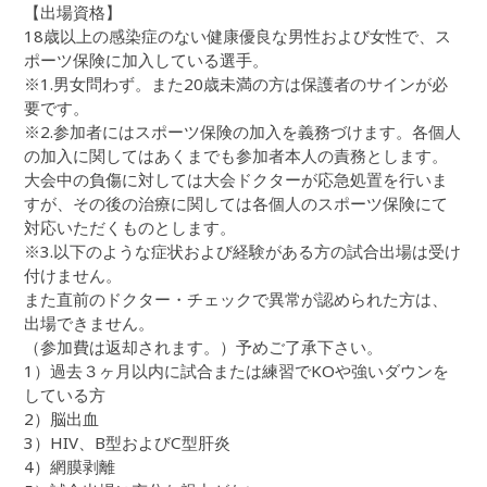
【出場資格】
18歳以上の感染症のない健康優良な男性および女性で、ス
ポーツ保険に加入している選手。
※1.男女問わず。また20歳未満の方は保護者のサインが必
要です。
※2.参加者にはスポーツ保険の加入を義務づけます。各個人
の加入に関してはあくまでも参加者本人の責務とします。
大会中の負傷に対しては大会ドクターが応急処置を行いま
すが、その後の治療に関しては各個人のスポーツ保険にて
対応いただくものとします。
※3.以下のような症状および経験がある方の試合出場は受け
付けません。
また直前のドクター・チェックで異常が認められた方は、
出場できません。
（参加費は返却されます。）予めご了承下さい。
1）過去３ヶ月以内に試合または練習でKOや強いダウンを
している方
2）脳出血
3）HIV、B型およびC型肝炎
4）網膜剥離