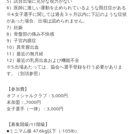
5）試合出場に充分な視力がない
6）医師に激しい運動を止められているような既往症がある
※4.女子選手に関しては過去３ヶ月以内に下記のような症状
があった場合、出場は認められません。
7）妊娠
8）骨盤部の痛み不快感
9）子宮内膜症
10）異常膣出血
11）最近の無月経
12）最近の乳房出血および機能不全
※5.出場あたっては、協会へ選手登録を行う必要がありま
す。（別項参照）
【参加費】
オフィシャルクラブ：5,000円
未加盟：,7000円
女子選手（一律）：3,000円
【募集階級/11階級】
■ミニマム級 47.6kg以下（-105lb）