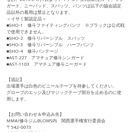
ガード、ニーパッド、スパッツ、パンツは以下の協会認定
品以外の着用は禁止となります。
＜イサミ製認定品＞
■SHO-1 修斗ファイティングパンツ ※ブラックは公式戦
で使用できません。
■SHO-2 修斗リバーシブル スパッツ
■SHO-3 修斗リバーシブル ハーフパンツ
■SHO-4 修斗バンテージ
■AST-227 アマチュア修斗シンガード
■AST-1103 アマチュア修斗ニーガード
【追記】
出場選手は白色のビニールテープを持参してください。
グローブのエッジ及びマジックテープ部分を止めるのに使
用します。
【お問い合わせ＆申込み先】
MMA/修斗ジムBLOWS内 関西選手権実行委員会
〒542-0073