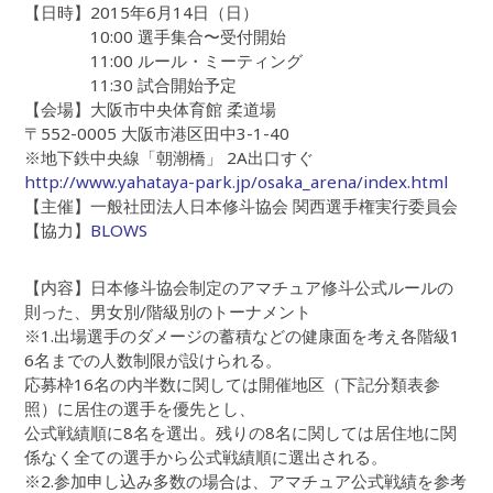
【日時】2015年6月14日（日）
10:00 選手集合〜受付開始
11:00 ルール・ミーティング
11:30 試合開始予定
【会場】大阪市中央体育館 柔道場
〒552-0005 大阪市港区田中3-1-40
※地下鉄中央線「朝潮橋」 2A出口すぐ
http://www.yahataya-park.jp/osaka_arena/index.html
【主催】一般社団法人日本修斗協会 関西選手権実行委員会
【協力】
BLOWS
【内容】日本修斗協会制定のアマチュア修斗公式ルールの
則った、男女別/階級別のトーナメント
※1.出場選手のダメージの蓄積などの健康面を考え各階級1
6名までの人数制限が設けられる。
応募枠16名の内半数に関しては開催地区（下記分類表参
照）に居住の選手を優先とし、
公式戦績順に8名を選出。残りの8名に関しては居住地に関
係なく全ての選手から公式戦績順に選出される。
※2.参加申し込み多数の場合は、アマチュア公式戦績を参考