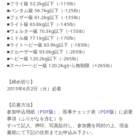
■フライ級 52.2kg以下（-115lb）
■バンタム級 56.7kg以下（-125lb）
■フェザー級 61.2kg以下（-135lb）
■ライト級 65.8kg以下（-145lb）
■ウェルター級 70.3kg以下（-155lb）
■ミドル級 77.1kg以下（-170lb）
■ライトヘビー級 83.9kg以下（-185lb）
■クルーザー級 93.0kg以下（-205lb）
■ヘビー級 120.2kg以下（-265lb）
■スーパーヘビー級 120.2kgから無制限（+265lb）
【締め切り】
2015年6月2日（火）必着
【応募方法】
参加申込用紙（
PDF版
）、医事チェック表（
PDF版
）に必要
事項（ふりがなを含む）を
すべて記入、押印、写真貼付し、参加費を同封の上、現金
書留にて下記の住所までお申込み下さい。