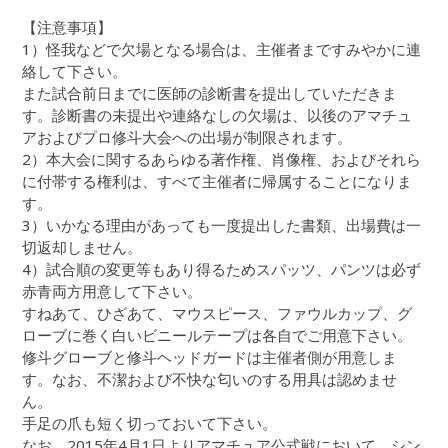
【注意事項】
1）怪我などで欠場となる場合は、主催者まですみやかに連
絡して下さい。
また試合前日までに医師の診断書を提出していただきま
す。診断書の未提出や連絡なしの欠場は、以後のアマチュ
アおよびプロ修斗大会への出場が制限されます。
2）本大会に関するあらゆる著作権、肖像権、およびそれら
に付帯する権利は、すべて主催者に帰属することになりま
す。
3）いかなる理由があっても一度提出した書類、出場費は一
切返却しません。
4）試合順の変更等もあり得るためスパッツ、パンツは必ず
赤青両方用意して下さい。
すねあて、ひざあて、マウスピース、ファウルカップ、グ
ローブに巻く白いビニールテープは各自でご用意下さい。
修斗グローブと修斗ヘッドガードは主催者側が用意しま
す。なお、不潔および不快な匂いのする用具は認めませ
ん。
手足の爪も短く切っておいて下さい。
なお、2015年4月1日よりアマチュア公式戦において、シン