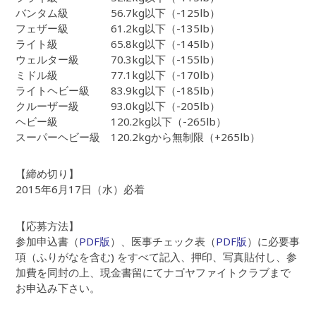
バンタム級 56.7kg以下（-125lb）
フェザー級 61.2kg以下（-135lb）
ライト級 65.8kg以下（-145lb）
ウェルター級 70.3kg以下（-155lb）
ミドル級 77.1kg以下（-170lb）
ライトヘビー級 83.9kg以下（-185lb）
クルーザー級 93.0kg以下（-205lb）
ヘビー級 120.2kg以下（-265lb）
スーパーヘビー級 120.2kgから無制限（+265lb）
【締め切り】
2015年6月17日（水）必着
【応募方法】
参加申込書（
PDF版
）、医事チェック表（
PDF版
）に必要事
項（ふりがなを含む) をすべて記入、押印、写真貼付し、参
加費を同封の上、現金書留にてナゴヤファイトクラブまで
お申込み下さい。