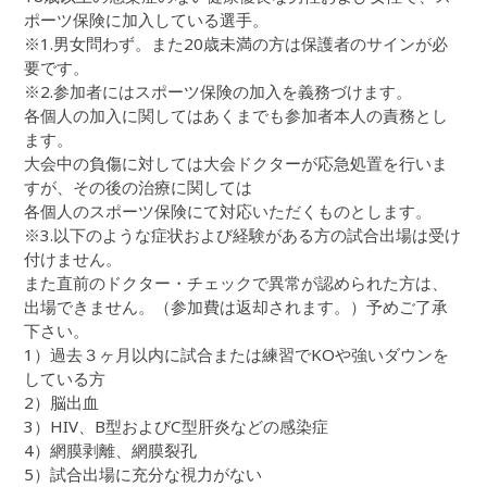
ポーツ保険に加入している選手。
※1.男女問わず。また20歳未満の方は保護者のサインが必
要です。
※2.参加者にはスポーツ保険の加入を義務づけます。
各個人の加入に関してはあくまでも参加者本人の責務とし
ます。
大会中の負傷に対しては大会ドクターが応急処置を行いま
すが、その後の治療に関しては
各個人のスポーツ保険にて対応いただくものとします。
※3.以下のような症状および経験がある方の試合出場は受け
付けません。
また直前のドクター・チェックで異常が認められた方は、
出場できません。（参加費は返却されます。）予めご了承
下さい。
1）過去３ヶ月以内に試合または練習でKOや強いダウンを
している方
2）脳出血
3）HIV、B型およびC型肝炎などの感染症
4）網膜剥離、網膜裂孔
5）試合出場に充分な視力がない