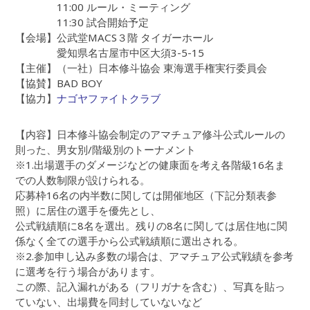
11:00 ルール・ミーティング
11:30 試合開始予定
【会場】公武堂MACS３階 タイガーホール
愛知県名古屋市中区大須3-5-15
【主催】（一社）日本修斗協会 東海選手権実行委員会
【協賛】BAD BOY
【協力】
ナゴヤファイトクラブ
【内容】日本修斗協会制定のアマチュア修斗公式ルールの
則った、男女別/階級別のトーナメント
※1.出場選手のダメージなどの健康面を考え各階級16名ま
での人数制限が設けられる。
応募枠16名の内半数に関しては開催地区（下記分類表参
照）に居住の選手を優先とし、
公式戦績順に8名を選出。残りの8名に関しては居住地に関
係なく全ての選手から公式戦績順に選出される。
※2.参加申し込み多数の場合は、アマチュア公式戦績を参考
に選考を行う場合があります。
この際、記入漏れがある（フリガナを含む）、写真を貼っ
ていない、出場費を同封していないなど