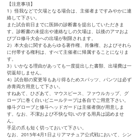
【注意事項】
1）怪我などで欠場となる場合は、主催者まですみやかに連
絡して下さい。
また試合前日までに医師の診断書を提出していただきま
す。診断書の未提出や連絡なしの欠場は、以後のアマおよ
びプロ修斗大会への出場が制限されます。
2）本大会に関するあらゆる著作権、肖像権、およびそれら
に付帯する権利は、すべて主催者に帰属することになりま
す。
3）いかなる理由があっても一度提出した書類、出場費は一
切返却しません。
4）試合順の変更等もあり得るためスパッツ、パンツは必ず
赤青両方用意して下さい。
すねあて、ひざあて、マウスピース、ファウルカップ、グ
ローブに巻く白いビニールテープは各自でご用意下さい。
修斗グローブと修斗ヘッドガードは主催者側が用意しま
す。なお、不潔および不快な匂いのする用具は認めませ
ん。
手足の爪も短く切っておいて下さい。
なお、2015年4月1日よりアマチュア公式戦において、シン