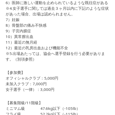
6）医師に激しい運動を止められているような既往症がある
※4.女子選手に関しては過去３ヶ月以内に下記のような症状
があった場合、出場は認められません。
7）妊娠
8）骨盤部の痛み不快感
9）子宮内膜症
10）異常膣出血
11）最近の無月経
12）最近の乳房出血および機能不全
※5.出場あたっては、協会へ選手登録を行う必要がありま
す。（別項参照）
【参加費】
オフィシャルクラブ：5,000円
未加入クラブ：7,000円
女子選手（一律）：3,000円
【募集階級/11階級】
ミニマム級 47.6kg以下（-105lb）
フライ級 52.2kg以下（-115lb）