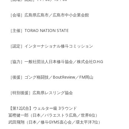
［会場］広島県広島市／広島市中小企業会館
［主催］TORAO NATION STATE
［認定］インターナショナル修斗コミッション
［協力］一般社団法人日本修斗協会／株式会社D.H.G
［後援］ゴング格闘技／BoutReview／FM岡山
［特別後援］広島県レスリング協会
【第12試合】ウェルター級 3ラウンド
冨樫健一郎（日本／パラエストラ広島／世界6位）
武田飛翔（日本／修斗GYMS直心会／環太平洋7位）