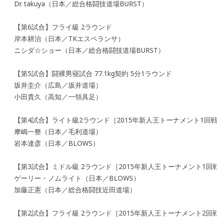
Dr. takuya（日本／総合格闘技道場BURST）
【第6試合】フライ級 2ラウンド
岸本耕治（日本／TKエスペランサ）
ニシダ☆ショー（日本／総合格闘技道場BURST）
【第5試合】闘裸男寝試合 77.1kg契約 5分1ラウンド
坂井圭介（広島／坂井道場）
小田貴久（高知／一領具足）
【第4試合】ライト級2ラウンド［2015年新人王トーナメント1回
摩嶋一整（日本／毛利道場）
岩本達彦（日本／BLOWS）
【第3試合】ミドル級 2ラウンド［2015年新人王トーナメント1回
ゲーリー・ノムライト（日本／BLOWS）
加藤正憲（日本／総合格闘技近田道場）
【第2試合】フライ級 2ラウンド［2015年新人王トーナメント2回