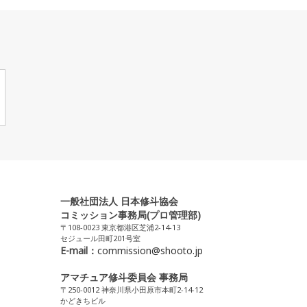
一般社団法人 日本修斗協会
コミッション事務局(プロ管理部)
〒108-0023 東京都港区芝浦2-14-13
セジュール田町201号室
E-mail：
commission@shooto.jp
アマチュア修斗委員会 事務局
〒250-0012 神奈川県小田原市本町2-14-12
かどきちビル