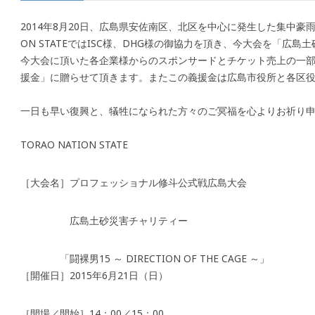
2014年8月20日、広島県安佐南区、北区を中心に発生した集中豪雨
ON STATEではISC様、DHG様の御協力を頂き、今大会を「広
今大会に頂いた各企業様からのスポンサードとチケット売上の一
援金」に贈らせて頂きます。またこの義援金は広島市役所と各区
一日も早い復興と、犠牲になられた方々のご冥福を心よりお祈り
TORAO NATION STATE
［大会名］プロフェッショナル修斗公式戦広島大会
広島土砂災害チャリティー
「闘裸男15 ～ DIRECTION OF THE CAGE ～」
［開催日］2015年6月21日（日）
［開場／開始］14：00／15：00