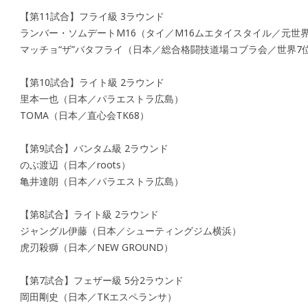
【第11試合】フライ級 3ラウンド
ランバー・ソムデートM16（タイ／M16ムエタイスタイル／元世
マッチョ“ザ”バタフライ（日本／総合格闘技道場コブラ会／世界7
【第10試合】ライト級 2ラウンド
里本一也（日本／パラエストラ広島）
TOMA（日本／直心会TK68）
【第9試合】バンタム級 2ラウンド
のぶ渡辺（日本／roots）
亀井達朗（日本／パラエストラ広島）
【第8試合】ライト級 2ラウンド
ジャングル伊藤（日本／シューティングジム横浜）
虎刃殺獅（日本／NEW GROUND）
【第7試合】フェザー級 5分2ラウンド
岡田剛史（日本／TKエスペランサ）