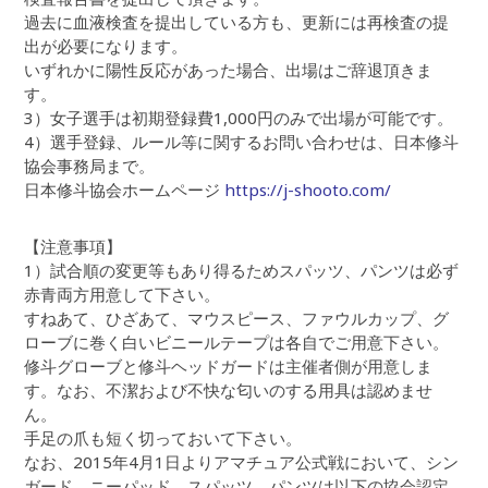
過去に血液検査を提出している方も、更新には再検査の提
出が必要になります。
いずれかに陽性反応があった場合、出場はご辞退頂きま
す。
3）女子選手は初期登録費1,000円のみで出場が可能です。
4）選手登録、ルール等に関するお問い合わせは、日本修斗
協会事務局まで。
日本修斗協会ホームページ
https://j-shooto.com/
【注意事項】
1）試合順の変更等もあり得るためスパッツ、パンツは必ず
赤青両方用意して下さい。
すねあて、ひざあて、マウスピース、ファウルカップ、グ
ローブに巻く白いビニールテープは各自でご用意下さい。
修斗グローブと修斗ヘッドガードは主催者側が用意しま
す。なお、不潔および不快な匂いのする用具は認めませ
ん。
手足の爪も短く切っておいて下さい。
なお、2015年4月1日よりアマチュア公式戦において、シン
ガード、ニーパッド、スパッツ、パンツは以下の協会認定