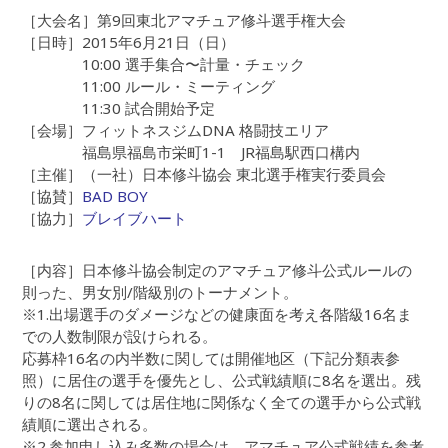
［大会名］第9回東北アマチュア修斗選手権大会
［日時］2015年6月21日（日）
10:00 選手集合〜計量・チェック
11:00 ルール・ミーティング
11:30 試合開始予定
［会場］フィットネスジムDNA 格闘技エリア
福島県福島市栄町1-1 JR福島駅西口構内
［主催］（一社）日本修斗協会 東北選手権実行委員会
［協賛］
BAD BOY
［協力］
ブレイブハート
［内容］日本修斗協会制定のアマチュア修斗公式ルールの
則った、男女別/階級別のトーナメント。
※1.出場選手のダメージなどの健康面を考え各階級16名ま
での人数制限が設けられる。
応募枠16名の内半数に関しては開催地区（下記分類表参
照）に居住の選手を優先とし、公式戦績順に8名を選出。残
りの8名に関しては居住地に関係なく全ての選手から公式戦
績順に選出される。
※2.参加申し込み多数の場合は、アマチュア公式戦績を参考