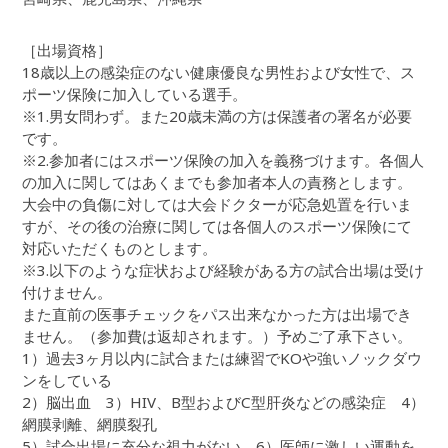
［出場資格］
18歳以上の感染症のない健康優良な男性および女性で、ス
ポーツ保険に加入している選手。
※1.男女問わず。また20歳未満の方は保護者の署名が必要
です。
※2.参加者にはスポーツ保険の加入を義務づけます。各個人
の加入に関してはあくまでも参加者本人の責務とします。
大会中の負傷に対しては大会ドクターが応急処置を行いま
すが、その後の治療に関しては各個人のスポーツ保険にて
対応いただくものとします。
※3.以下のような症状および経験がある方の試合出場は受け
付けません。
また直前の医事チェックをパス出来なかった方は出場でき
ません。（参加費は返却されます。）予めご了承下さい。
1）過去3ヶ月以内に試合または練習でKOや強いノックダウ
ンをしている
2）脳出血 3）HIV、B型およびC型肝炎などの感染症 4）
網膜剥離、網膜裂孔
5）試合出場に充分な視力がない 6）医師に激しい運動を