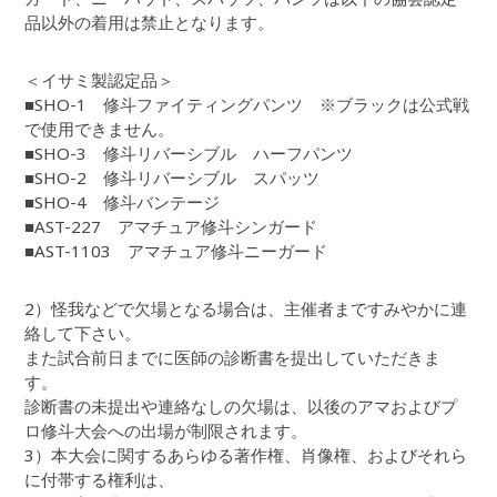
品以外の着用は禁止となります。
＜イサミ製認定品＞
■SHO-1 修斗ファイティングパンツ ※ブラックは公式戦
で使用できません。
■SHO-3 修斗リバーシブル ハーフパンツ
■SHO-2 修斗リバーシブル スパッツ
■SHO-4 修斗バンテージ
■AST-227 アマチュア修斗シンガード
■AST-1103 アマチュア修斗ニーガード
2）怪我などで欠場となる場合は、主催者まですみやかに連
絡して下さい。
また試合前日までに医師の診断書を提出していただきま
す。
診断書の未提出や連絡なしの欠場は、以後のアマおよびプ
ロ修斗大会への出場が制限されます。
3）本大会に関するあらゆる著作権、肖像権、およびそれら
に付帯する権利は、