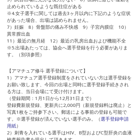
止められているような既往症がある
※4.女子選手に関しては過去3ヶ月以内に下記のような症状
があった場合、出場は認められません。
7）妊娠 8）骨盤部の痛み不快感 9）子宮内膜症 10）
異常膣出血
11）最近の無月経 12）最近の乳房出血および機能不全
※5.出場あたっては、協会へ選手登録を行う必要がありま
す。（別項参照）
【アマチュア修斗 選手登録について】
1）アマチュア選手登録制度をされていない方は選手登録を
お願い致します、今回の出場と同時に選手登録手続きされ
る方は、当日会場にて受け付けます。
（登録期間：1月1日から12月31日まで）
登録費新規登録、更新共に2,000円（新規登録料は廃止）と
写真1枚をご持参下さい。郵送による事前の登録も可能で
す。※選手登録が済んでいない選手のみ。（
選手登録申請
用紙
）
2）刺青を入れている選手はHIV、B型およびC型肝炎の血液
検査報告書を提出して頂きます。