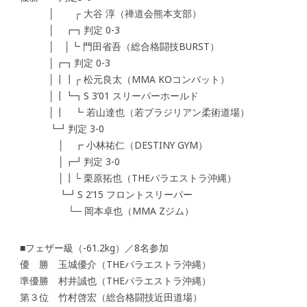
│ ┌ 大谷 淳（禅道会熊本支部）
│ ┏┓判定 0-3
│ │┗ 門田省吾（総合格闘技BURST）
│┏┓判定 0-3
│┃┃┌ 松元良太（MMA KOコンバット）
│┃┗┓S 3’01 スリーパーホールド
│┃ ┗ 若山達也（若ブラジリアン柔術道場）
┗┛判定 3-0
│ ┏ 小林祐仁（DESTINY GYM）
│┏┛判定 3-0
│┃└ 栗原拓也（THEパラエストラ沖縄）
┗┛S 2’15 フロントスリーパー
└─ 岡本卓也（MMA Zジム）
■フェザー級（-61.2kg）／8名参加
優 勝 玉城優介（THEパラエストラ沖縄）
準優勝 村井誠也（THEパラエストラ沖縄）
第３位 竹村啓宏（総合格闘技近田道場）