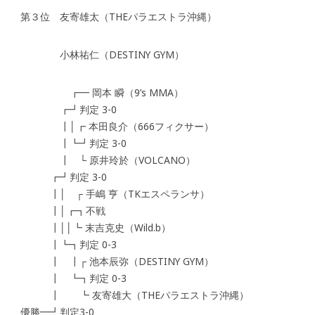
第３位 友寄雄太（THEパラエストラ沖縄）
小林祐仁（DESTINY GYM）
┏━ 岡本 瞬（9’s MMA）
┏┛判定 3-0
┃│┏ 本田良介（666フィクサー）
┃┗┛判定 3-0
┃ └ 原井玲於（VOLCANO）
┏┛判定 3-0
┃│ ┌ 手嶋 亨（TKエスペランサ）
┃│┏┓不戦
┃││┗ 末吉克史（Wild.b）
┃┗┓判定 0-3
┃ ┃┌ 池本辰弥（DESTINY GYM）
┃ ┗┓判定 0-3
┃ ┗ 友寄雄大（THEパラエストラ沖縄）
優勝━┛判定3-0