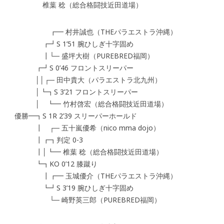
椎葉 稔（総合格闘技近田道場）
┏━ 村井誠也（THEパラエストラ沖縄）
┏┛S 1’51 腕ひしぎ十字固め
┃└─ 盛坪大樹（PUREBRED福岡）
┏┛S 0’46 フロントスリーパー
││┌─ 田中貴大（パラエストラ北九州）
│┗┓S 3’21 フロントスリーパー
│ ┗━ 竹村啓宏（総合格闘技近田道場）
優勝━┓S 1R 2’39 スリーパーホールド
┃ ┌─ 五十嵐優希（nico mma dojo）
┃┏┓判定 0-3
┃│┗━ 椎葉 稔（総合格闘技近田道場）
┗┓KO 0’12 膝蹴り
┃┏━ 玉城優介（THEパラエストラ沖縄）
┗┛S 3’19 腕ひしぎ十字固め
└─ 崎野英三郎（PUREBRED福岡）