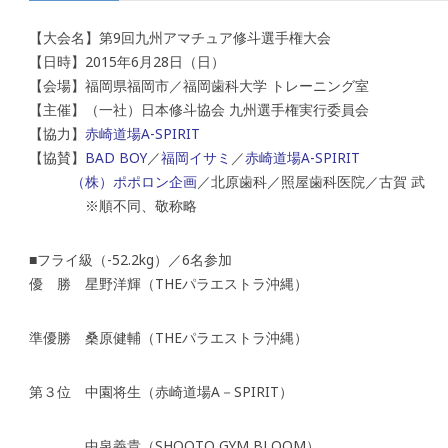
【大会名】第9回九州アマチュア修斗選手権大会
【日時】2015年6月28日（日）
【会場】福岡県福岡市／福岡歯科大学 トレーニング室
【主催】（一社）日本修斗協会 九州選手権実行委員会
【協力】
赤崎道場A-SPIRIT
【協賛】
BAD BOY
／
福岡イサミ
／
赤崎道場A-SPIRIT
（株）ポポロン企画
／北原歯科／照屋歯科医院／古賀 武
※順不同、敬称略
■フライ級（-52.2kg）／6名参加
優 勝 星野洋輝（THEパラエストラ沖縄）
準優勝 桑原健輔（THEパラエストラ沖縄）
第３位 中園将生（赤崎道場A－SPIRIT）
中泉義貴（SHOOTO GYM BLOOM）