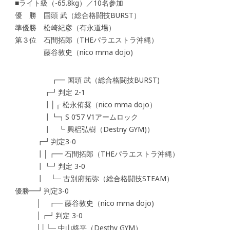
■ライト級（-65.8kg）／10名参加
優 勝 国頭 武（総合格闘技BURST）
準優勝 松崎紀彦（有永道場）
第３位 石間拓郎（THEパラエストラ沖縄）
藤谷敦史（nico mma dojo)
┏━ 国頭 武（総合格闘技BURST)
┏┛判定 2-1
┃│┌ 松永侑奨（nico mma dojo）
┃┗┓S 0’57 V1アームロック
┃ ┗ 興梠弘樹（Destny GYM)）
┏┛判定3-0
┃│┏━ 石間拓郎（THEパラエストラ沖縄）
┃┗┛判定 3-0
┃ └─ 古別府拓弥（総合格闘技STEAM）
優勝━┛判定3-0
│ ┏━ 藤谷敦史（nico mma dojo)
│┏┛判定 3-0
││└─ 中山柊平（Desthy GYM）