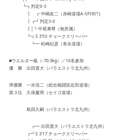
┗┓判定0-3
┃ ┏ 中嶋友二（赤崎道場A-SPIRIT)
┃┏┛判定3-0
┃│└ 中尾勇尊（無所属）
┗┓S 3’53 チョークスリーパー
┗━ 松崎紀彦（有永道場）
■ウエルター級（-70.3kg）／10名参加
優 勝 出田貴大（パラエストラ北九州）
準優勝 一水浩二（総合格闘技近田道場）
第３位 久保慶周（セイゴ道場）
島田久嗣（パラエストラ北九州）
┏━ 出田貴大（パラエストラ北九州）
┏┛S 3’17 チョークスリーパー