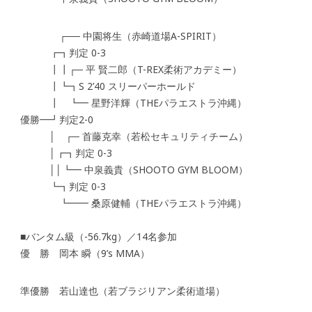
┌── 中園将生（赤崎道場A-SPIRIT）
┏┓判定 0-3
┃┃┌─ 平 賢二郎（T-REX柔術アカデミー）
┃┗┓S 2’40 スリーパーホールド
┃ ┗━ 星野洋輝（THEパラエストラ沖縄）
優勝━┛判定2-0
│ ┌─ 首藤克幸（若松セキュリティチーム）
│┏┓判定 0-3
││┗━ 中泉義貴（SHOOTO GYM BLOOM）
┗┓判定 0-3
┗━━ 桑原健輔（THEパラエストラ沖縄）
■バンタム級（-56.7kg）／14名参加
優 勝 岡本 瞬（9’s MMA）
準優勝 若山達也（若ブラジリアン柔術道場）