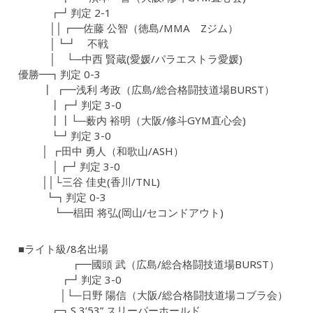
┏┛判定 2-1
││┏━佐藤 公智（徳島/MMA Zジム）
│┗┛ 不戦
│ └─中西 賢蔵(愛媛/パラエストラ愛媛)
優勝━┓判定 0-3
┃ ┏━浅利 考政（広島/総合格闘技道場BURST）
┃┏┛判定 3-0
┃┃└─薮内 裕明（大阪/修斗GYM直心会)
┗┛判定 3-0
│ ┏田中 勇人（和歌山/ASH）
│┏┛判定 3-0
││└三谷 佳史(香川/TNL)
┗┓判定 0-3
┗━椙田 将弘(岡山/セコンドアウト)
■ライト級/8名出場
┏━國頭 武（広島/総合格闘技道場BURST）
┏┛判定 3-0
│└─日野 陽信（大阪/総合格闘技道場コブラ会）
┏┓S 3’53” スリーパーホールド