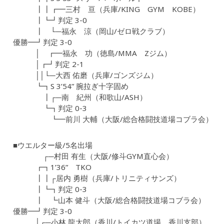
┃┃┏━三村 亘（兵庫/KING GYM KOBE）
┃┗┛判定 3-0
┃ └─福永 涼（岡山/ゼロ戦クラブ）
優勝━┛判定 3-0
│ ┏━福永 功（徳島/MMA Zジム）
│┏┛判定 2-1
││└─大西 佑磨（兵庫/ゴンズジム）
┗┓S 3’54” 腕拉ぎ十字固め
┃┌─南 紀州（和歌山/ASH）
┗┓判定 0-3
┗━前川 大輔（大阪/総合格闘技道場コブラ会）
■ウエルター級/5名出場
┌─村田 有生（大阪/修斗GYM直心会）
┏┓1’36” TKO
┃┃┌居内 勇樹（兵庫/トリニティサンズ）
┃┗┓判定 0-3
┃ ┗山本 健斗（大阪/総合格闘技道場コブラ会）
優勝━┛判定 3-0
│┌─小林 龍太郎（香川/トイカツ道場 香川支部）