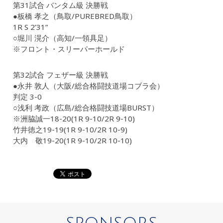
第31試合 バンタム級 決勝戦
●板橋 孝之（鳥取/PUREBRED鳥取）
1R S 2’31”
○堀川 滉介（高知/一領具足）
※フロント・スリーパーホールド
第32試合 フェザー級 決勝戦
●永井 敦人（大阪/総合格闘技道場コブラ会）
判定 3-0
○浅利 考政（広島/総合格闘技道場BURST）
※洲脇誠一18-20(1R 9-10/2R 9-10)
竹井徳之19-19(1R 9-10/2R 10-9)
大内 敬19-20(1R 9-10/2R 10-10)