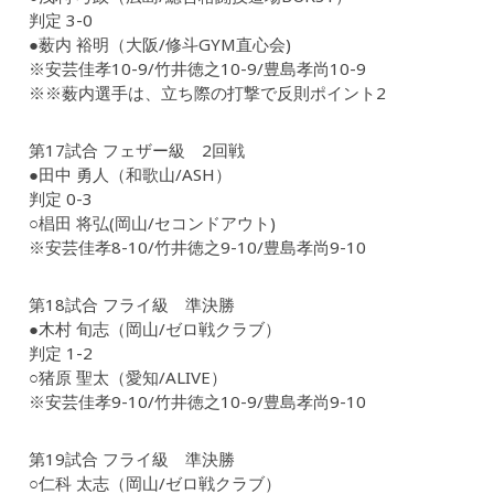
判定 3-0
●薮内 裕明（大阪/修斗GYM直心会)
※安芸佳孝10-9/竹井徳之10-9/豊島孝尚10-9
※※薮内選手は、立ち際の打撃で反則ポイント2
第17試合 フェザー級 2回戦
●田中 勇人（和歌山/ASH）
判定 0-3
○椙田 将弘(岡山/セコンドアウト)
※安芸佳孝8-10/竹井徳之9-10/豊島孝尚9-10
第18試合 フライ級 準決勝
●木村 旬志（岡山/ゼロ戦クラブ）
判定 1-2
○猪原 聖太（愛知/ALIVE）
※安芸佳孝9-10/竹井徳之10-9/豊島孝尚9-10
第19試合 フライ級 準決勝
○仁科 太志（岡山/ゼロ戦クラブ）