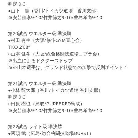
判定 0-3
●山下 龍（香川/トイカツ道場 香川支部）
※安芸佳孝9-10/竹井徳之9-10/豊島孝尚9-10
第20試合 ウエルター級 準決勝
●村田 有生（大阪/修斗GYM直心会）
TKO 2’08”
○山本 健斗（大阪/総合格闘技道場コブラ会）
※出血によるドクターストップ
※※山本選手は、グランド状態での加撃で反則ポイント１
第21試合 ウエルター級 準決勝
●小林 龍太郎（香川/トイカツ道場 香川支部）
判定 0-3
○田原 樹也（鳥取/PUREBRED鳥取）
※安芸佳孝9-10/竹井徳之9-10/豊島孝尚9-10
第22試合 ライト級 準決勝
●國頭 武（広島/総合格闘技道場BURST）