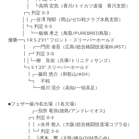
│ ┗高岡 宏気（香川/トイカツ道場 香川支部）
┏┓判定 0-3
│┃┌─谷澤 翔耶（岡山/ゼロ戦クラブ水島支部）
│┗┓判定 0-3
│ ┗━板橋 孝之（鳥取/PUREBRED鳥取）
優勝━┓1R S 2’31” フロント・スリーパーホールド
┃ ┏━門田 省吾（広島/総合格闘技道場BURST）
┃┏┛判定 3-0
┃│└─柳 良佑（兵庫/トリニティサンズ）
┗┓S 1’23” スリーパーホールド
┃┌─藤田 悠介（和歌山/ASH）
┗┓ 不戦
┗━堀川 滉介（高知/一領具足）
■フェザー級/9名出場（1名欠場）
┌─別所 竜弥(徳島/アンドレイオス)
┏┓判定 0-3
┃┃┏永井 敦人（大阪/総合格闘技道場コブラ会）
┃┗┛判定 3-0
┃ └濱本 響（大阪/修斗GYM直心会)