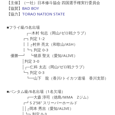
【主催】（一社）日本修斗協会 四国選手権実行委員会
【協賛】
BAD BOY
【協力】
TORAO NATION STATE
■フライ級/5名出場
┌─木村 旬志（岡山/ゼロ戦クラブ）
┏┓判定 1-2
┃┃┌村井 亮太（和歌山/ASH）
┃┗┓判定 0-3
優勝━┛ ┗猪原 聖太（愛知/ALIVE）
│判定 3-0
│┌─仁科 太志（岡山/ゼロ戦クラブ）
┗┓判定 0-3
┗━山下 龍（香川/トイカツ道場 香川支部）
■バンタム級/8名出場（1名欠場）
┏━大森 淳司（徳島/MMA Zジム）
┏┛S 2’58” スリーパーホールド
││┌岡本 秀吉（愛知/ALIVE）
│┗┓判定 0-3