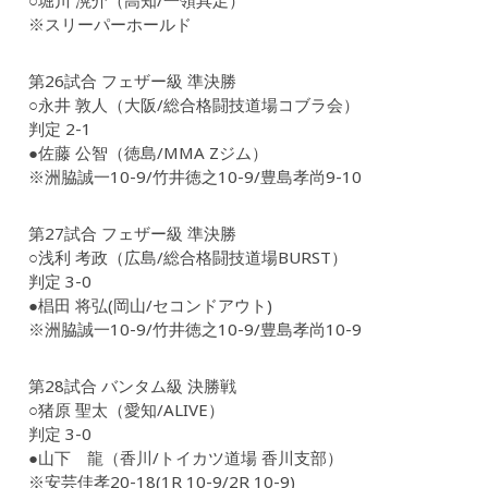
○堀川 滉介（高知/一領具足）
※スリーパーホールド
第26試合 フェザー級 準決勝
○永井 敦人（大阪/総合格闘技道場コブラ会）
判定 2-1
●佐藤 公智（徳島/MMA Zジム）
※洲脇誠一10-9/竹井徳之10-9/豊島孝尚9-10
第27試合 フェザー級 準決勝
○浅利 考政（広島/総合格闘技道場BURST）
判定 3-0
●椙田 将弘(岡山/セコンドアウト)
※洲脇誠一10-9/竹井徳之10-9/豊島孝尚10-9
第28試合 バンタム級 決勝戦
○猪原 聖太（愛知/ALIVE）
判定 3-0
●山下 龍（香川/トイカツ道場 香川支部）
※安芸佳孝20-18(1R 10-9/2R 10-9)