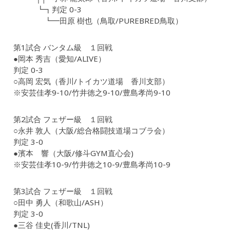
┗┓判定 0-3
┗━田原 樹也（鳥取/PUREBRED鳥取）
第1試合 バンタム級 １回戦
●岡本 秀吉（愛知/ALIVE）
判定 0-3
○高岡 宏気（香川/トイカツ道場 香川支部）
※安芸佳孝9-10/竹井徳之9-10/豊島孝尚9-10
第2試合 フェザー級 １回戦
○永井 敦人（大阪/総合格闘技道場コブラ会）
判定 3-0
●濱本 響（大阪/修斗GYM直心会)
※安芸佳孝10-9/竹井徳之10-9/豊島孝尚10-9
第3試合 フェザー級 １回戦
○田中 勇人（和歌山/ASH）
判定 3-0
●三谷 佳史(香川/TNL)