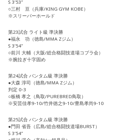
S 3’53”
○三村 亘（兵庫/KING GYM KOBE）
※スリーパーホールド
第23試合 ライト級 準決勝
●福永 功（徳島/MMA Zジム）
S 3’54”
○前川 大輔（大阪/総合格闘技道場コブラ会）
※腕拉ぎ十字固め
第24試合 バンタム級 準決勝
●大森 淳司（徳島/MMA Zジム）
判定 0-3
○板橋 孝之（鳥取/PUREBRED鳥取）
※安芸佳孝9-10/竹井徳之9-10/豊島孝尚9-10
第25試合 バンタム級 準決勝
●門田 省吾（広島/総合格闘技道場BURST）
S 3’54”