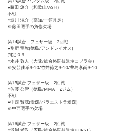
第13試合 バンタム級 2回戦
●藤田 悠介（和歌山/ASH）
不戦
○堀川 滉介（高知/一領具足）
※藤田選手の負傷欠場
第14試合 フェザー級 2回戦
●別所 竜弥(徳島/アンドレイオス)
判定 0-3
○永井 敦人（大阪/総合格闘技道場コブラ会）
※安芸佳孝9-10/竹井徳之9-10/豊島孝尚9-10
第15試合 フェザー級 2回戦
○佐藤 公智（徳島/MMA Zジム）
不戦
●中西 賢蔵(愛媛/パラエストラ愛媛)
※中西選手の欠場
第16試合 フェザー級 2回戦
○浅利 考政（広島/総合格闘技道場BURST）