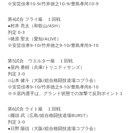
※安芸佳孝10-9/竹井徳之10-9/豊島孝尚10-9
第4試合 フライ級 １回戦
●村井 亮太（和歌山/ASH）
判定 0-3
○猪原 聖太（愛知/ALIVE）
※安芸佳孝9-10/竹井徳之9-10/豊島孝尚9-10
第5試合 ウエルター級 １回戦
●居内 勇樹（兵庫/トリニティサンズ）
判定 3-0
○山本 健斗（大阪/総合格闘技道場コブラ会）
※安芸佳孝9-10/竹井徳之9-10/豊島孝尚8-10
※※居内選手は、グランド状態での加撃で反則ポイント１
第6試合 ライト級 １回戦
○國頭 武（広島/総合格闘技道場BURST）
判定 3-0
●日野 陽信（大阪/総合格闘技道場コブラ会）