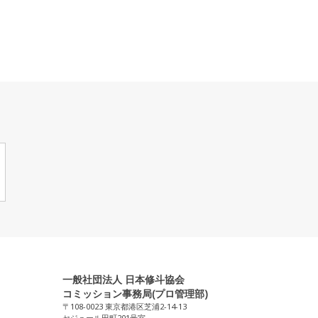
一般社団法人 日本修斗協会
コミッション事務局(プロ管理部)
〒108-0023 東京都港区芝浦2-14-13
セジュール田町201号室