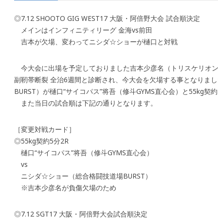
◎7.12 SHOOTO GIG WEST17 大阪・阿倍野大会 試合順決定
メインはインフィニティリーグ 金海vs前田
吉本が欠場、変わってニシダ☆ショーが樋口と対戦
今大会に出場を予定しておりました吉本少彦名（トリスケリオン
副靭帯断裂 全治6週間と診断され、今大会を欠場する事となりま
BURST）が樋口“サイコパス”将吾（修斗GYMS直心会）と55kg
また当日の試合順は下記の通りとなります。
［変更対戦カード］
◎55kg契約5分2R
樋口“サイコパス”将吾（修斗GYMS直心会）
vs
ニシダ☆ショー（総合格闘技道場BURST）
※吉本少彦名が負傷欠場のため
◎7.12 SGT17 大阪・阿倍野大会試合順決定