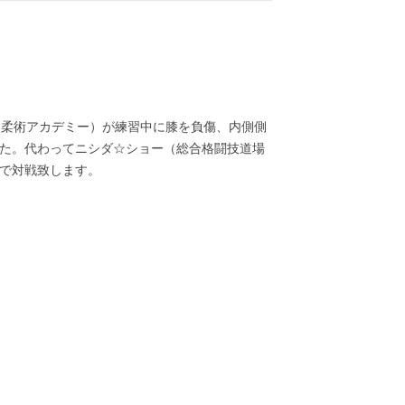
柔術アカデミー）が練習中に膝を負傷、内側側
した。代わってニシダ☆ショー（総合格闘技道場
契約で対戦致します。