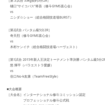
［第３試合 55kg契約5分2R］
樋口“サイコパス”将吾（修斗GYMS直心会）
vs
ニシダ☆ショー（総合格闘技道場BURST）
［第2試合 バンタム級5分2R］
奇天烈（修斗GYMS直心会）
vs
木村ケンイチ（総合格闘技道場ハーヴェスト）
［第1試合 2015年新人王決定トーナメント準決勝 バンタム級5分2
悠 輝平（パラエストラ愛媛）
vs
谷口No-k友康（TeamFreeStyle）
■大会概要
［大会名］インターナショナル修斗コミッション認定
プロフェッショナル修斗公式戦