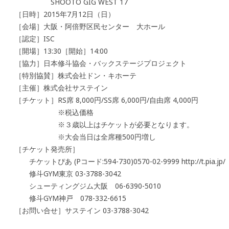
SHOOTO GIG WEST 17
［日時］2015年7月12日（日）
［会場］大阪・阿倍野区民センター 大ホール
［認定］ISC
［開場］13:30［開始］14:00
［協力］日本修斗協会・バックステージプロジェクト
［特別協賛］株式会社ドン・キホーテ
［主催］株式会社サステイン
［チケット］RS席 8,000円/SS席 6,000円/自由席 4,000円
※税込価格
※３歳以上はチケットが必要となりま
※大会当日は全席種500円増し
［チケット発売所］
チケットぴあ (Pコード:594-730)0570-02-9999 http://t.pia.jp/
修斗GYM東京 03-3788-3042
シューティングジム大阪 06-6390-5010
修斗GYM神戸 078-332-6615
［お問い合せ］サステイン 03-3788-3042