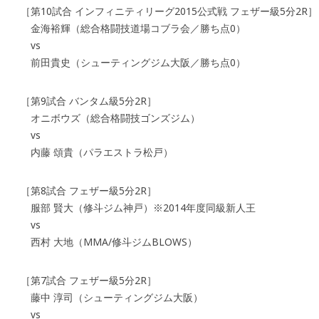
［第10試合 インフィニティリーグ2015公式戦 フェザー級5分2R］
金海裕輝（総合格闘技道場コブラ会／勝ち点0）
vs
前田貴史（シューティングジム大阪／勝ち点0）
［第9試合 バンタム級5分2R］
オニボウズ（総合格闘技ゴンズジム）
vs
内藤 頌貴（パラエストラ松戸）
［第8試合 フェザー級5分2R］
服部 賢大（修斗ジム神戸）※2014年度同級新人王
vs
西村 大地（MMA/修斗ジムBLOWS）
［第7試合 フェザー級5分2R］
藤中 淳司（シューティングジム大阪）
vs