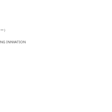
ター）
 INNVATION