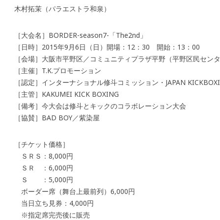
木村拓茉（パラエストラ和泉）
［大会名］BORDER-season7-「The2nd」
［日時］2015年9月6日（日）開場：12：30 開始：13：00
［会場］大阪市平野区／コミュニティプラザ平野（平野区民セン
［主催］T.K.プロモーション
［認定］インターナショナル修斗コミッション・JAPAN KICKBOXING
［主管］KAKUMEI KICK BOXING
［備考］今大会は修斗とキックのコラボレーション大会
［協賛］BAD BOY／紫染屋
［チケット価格］
ＳＲＳ：8,000円
ＳＲ ：6,000円
Ｓ ：5,000円
ボーダー席（舞台上最前列）6,000円
当日立ち見券：4,000円
※指定席完売後に販売