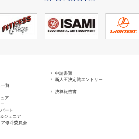
アマ
申請書類
新人王決定戦エントリー
ス一覧
決算報告書
チュア
ナー
スパート
&ジュニア
ュア修斗委員会