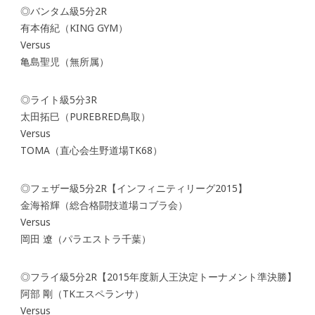
◎バンタム級5分2R
有本侑紀（KING GYM）
Versus
亀島聖児（無所属）
◎ライト級5分3R
太田拓巳（PUREBRED鳥取）
Versus
TOMA（直心会生野道場TK68）
◎フェザー級5分2R【インフィニティリーグ2015】
金海裕輝（総合格闘技道場コブラ会）
Versus
岡田 遼（パラエストラ千葉）
◎フライ級5分2R【2015年度新人王決定トーナメント準決勝】
阿部 剛（TKエスペランサ）
Versus