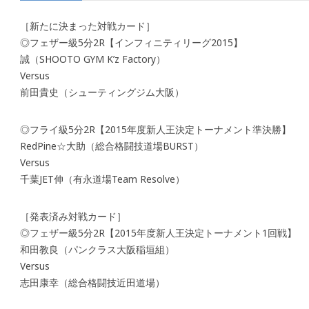
［新たに決まった対戦カード］
◎フェザー級5分2R【インフィニティリーグ2015】
誠（SHOOTO GYM K’z Factory）
Versus
前田貴史（シューティングジム大阪）
◎フライ級5分2R【2015年度新人王決定トーナメント準決勝】
RedPine☆大助（総合格闘技道場BURST）
Versus
千葉JET伸（有永道場Team Resolve）
［発表済み対戦カード］
◎フェザー級5分2R【2015年度新人王決定トーナメント1回戦】
和田教良（パンクラス大阪稲垣組）
Versus
志田康幸（総合格闘技近田道場）