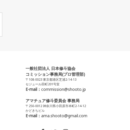
一般社団法人 日本修斗協会
コミッション事務局(プロ管理部)
〒108-0023 東京都港区芝浦2-14-13
セジュール田町201号室
E-mail：
commission@shooto.jp
アマチュア修斗委員会 事務局
〒250-0012 神奈川県小田原市本町2-14-12
かどきちビル
E-mail：
ama.shooto@gmail.com