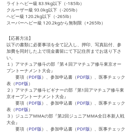
ライトヘビー級 83.9kg以下（-185lb）
クルーザー級 93.0kg以下（-205lb）
ヘビー級 120.2kg以下（-265lb）
スーパーヘビー級 120.2kgから無制限（+265lb）
【応募方法】
以下の書類に必要事項を全て記入し、押印、写真貼付、参
加費を同封した上で現金書留にて下記住所までお送り下さ
い。
１）アマチュア修斗の部『第４回アマチュア修斗東京オー
プントーナメント大会』
要項（
PDF版
）、参加申込書（
PDF版
）、医事チェック
表（
PDF版
）
２）アマチュア修斗ビギナーの部『第1回アマチュア修斗東
京オープントーナメント大会』
要項（
PDF版
）、参加申込書（
PDF版
）、医事チェック
表（
PDF版
）
３）ジュニアMMAの部『第2回ジュニアMMA全日本新人戦
大会』
要項（
PDF版
）、参加申込書（
PDF版
）、医事チェック