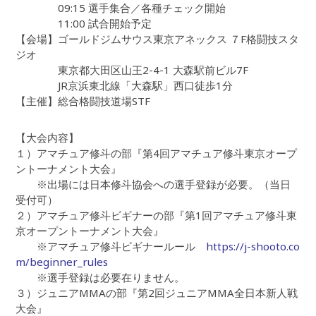
09:15 選手集合／各種チェック開始
11:00 試合開始予定
【会場】ゴールドジムサウス東京アネックス ７F格闘技スタ
ジオ
東京都大田区山王2-4-1 大森駅前ビル7F
JR京浜東北線「大森駅」西口徒歩1分
【主催】総合格闘技道場STF
【大会内容】
１）アマチュア修斗の部『第4回アマチュア修斗東京オープ
ントーナメント大会』
※出場には日本修斗協会への選手登録が必要。（当日
受付可）
２）アマチュア修斗ビギナーの部『第1回アマチュア修斗東
京オープントーナメント大会』
※アマチュア修斗ビギナールール
https://j-shooto.co
m/beginner_rules
※選手登録は必要在りません。
３）ジュニアMMAの部『第2回ジュニアMMA全日本新人戦
大会』