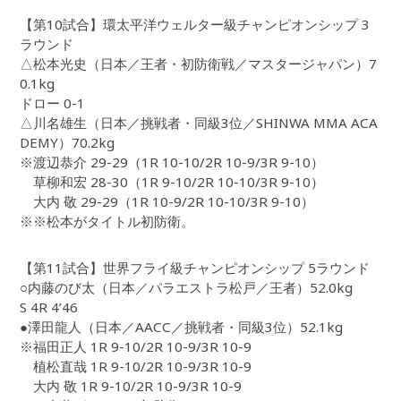
【第10試合】環太平洋ウェルター級チャンピオンシップ 3
ラウンド
△松本光史（日本／王者・初防衛戦／マスタージャパン）7
0.1kg
ドロー 0-1
△川名雄生（日本／挑戦者・同級3位／SHINWA MMA ACA
DEMY）70.2kg
※渡辺恭介 29-29（1R 10-10/2R 10-9/3R 9-10）
草柳和宏 28-30（1R 9-10/2R 10-10/3R 9-10）
大内 敬 29-29（1R 10-9/2R 10-10/3R 9-10）
※※松本がタイトル初防衛。
【第11試合】世界フライ級チャンピオンシップ 5ラウンド
○内藤のび太（日本／パラエストラ松戸／王者）52.0kg
S 4R 4’46
●澤田龍人（日本／AACC／挑戦者・同級3位）52.1kg
※福田正人 1R 9-10/2R 10-9/3R 10-9
植松直哉 1R 9-10/2R 10-9/3R 10-9
大内 敬 1R 9-10/2R 10-9/3R 10-9