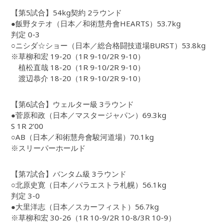
【第5試合】54kg契約 2ラウンド
●飯野タテオ（日本／和術慧舟會HEARTS）53.7kg
判定 0-3
○ニシダ☆ショー（日本／総合格闘技道場BURST）53.8kg
※草柳和宏 19-20（1R 9-10/2R 9-10）
植松直哉 18-20（1R 9-10/2R 9-10）
渡辺恭介 18-20（1R 9-10/2R 9-10）
【第6試合】ウェルター級 3ラウンド
●菅原和政（日本／マスタージャパン）69.3kg
S 1R 2’00
○AB（日本／和術慧舟會駿河道場）70.1kg
※スリーパーホールド
【第7試合】バンタム級 3ラウンド
○北原史寛（日本／パラエストラ札幌）56.1kg
判定 3-0
●大里洋志（日本／スカーフィスト）56.7kg
※草柳和宏 30-26（1R 10-9/2R 10-8/3R 10-9）