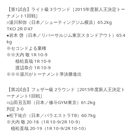
【第1試合】ライト級 3ラウンド［2015年度新人王決定トー
ナメント1回戦］
○湯川和弥（日本／シューティングジム横浜）65.2kg
TKO 2R 0’47
●岩木 啓（日本／リバーサルジム東京スタンドアウト）65.4
kg
※セコンドよる棄権
※※大内 敬 1R 10-9
植松直哉 1R 10-9
渡辺恭介 1R 10-9
※※※湯川がトーナメント準決勝進出
【第2試合】フェザー級 2ラウンド［2015年度新人王決定ト
ーナメント1回戦］
○山田丑五郎（日本／修斗GYM東京）61.2kg
判定 3-0
●松下祐介（日本／パラエストラTB）60.7kg
※大内 敬 20-18（1R 10-9/2R 10-9）
植松直哉 20-19（1R 10-9/2R 10-10）