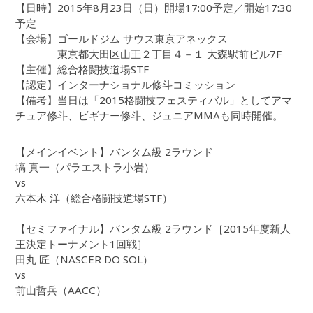
【日時】2015年8月23日（日）開場17:00予定／開始17:30
予定
【会場】ゴールドジム サウス東京アネックス
東京都大田区山王２丁目４－１ 大森駅前ビル7F
【主催】総合格闘技道場STF
【認定】インターナショナル修斗コミッション
【備考】当日は「2015格闘技フェスティバル」としてアマ
チュア修斗、ビギナー修斗、ジュニアMMAも同時開催。
【メインイベント】バンタム級 2ラウンド
塙 真一（パラエストラ小岩）
vs
六本木 洋（総合格闘技道場STF）
【セミファイナル】バンタム級 2ラウンド［2015年度新人
王決定トーナメント1回戦］
田丸 匠（NASCER DO SOL）
vs
前山哲兵（AACC）