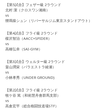
【第5試合】フェザー級 2ラウンド
北村 潔（クロスワン湘南）
vs
狸瑪猿シュン（リバーサルジム東京スタンドアウト）
【第4試合】フライ級 2ラウンド
楳沢智治（AACC×SPIDER）
vs
高橋弘幸（SAI-GYM）
【第3試合】ウェルター級 2ラウンド
畠山潤栄（パラエストラ綾瀬）
vs
小林孝秀（UNDER GROUND)
【第2試合】フライ級 2ラウンド
牧ケ谷 篤（和術慧舟會群馬支部）
vs
高倉宏平（総合格闘技道場STF）