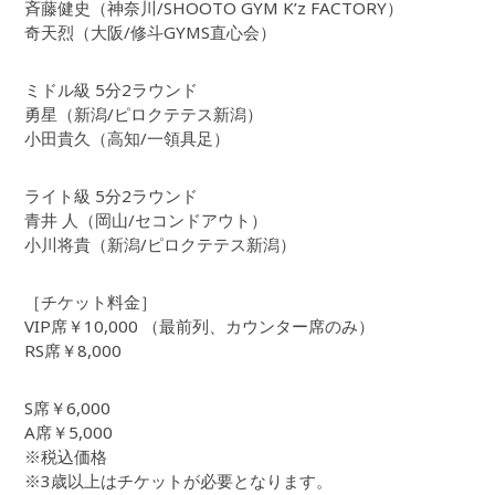
斉藤健史（神奈川/SHOOTO GYM K’z FACTORY）
奇天烈（大阪/修斗GYMS直心会）
ミドル級 5分2ラウンド
勇星（新潟/ピロクテテス新潟）
小田貴久（高知/一領具足）
ライト級 5分2ラウンド
青井 人（岡山/セコンドアウト）
小川将貴（新潟/ピロクテテス新潟）
［チケット料金］
VIP席￥10,000 （最前列、カウンター席のみ）
RS席￥8,000
S席￥6,000
A席￥5,000
※税込価格
※3歳以上はチケットが必要となります。