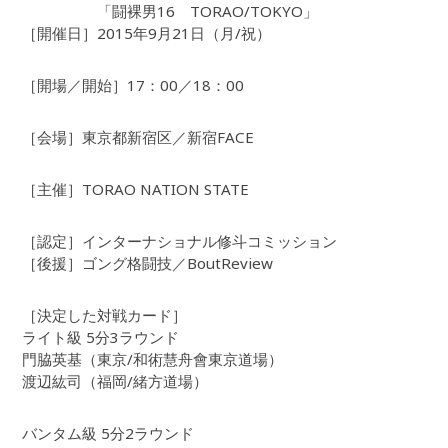
「闘裸男16 TORAO/TOKYO」
［開催日］2015年9月21日（月/祝）
［開場／開始］17：00／18：00
［会場］東京都新宿区／新宿FACE
［主催］TORAO NATION STATE
［認定］インターナショナル修斗コミッション
［後援］ゴング格闘技／BoutReview
［決定した対戦カード］
ライト級 5分3ラウンド
門脇英基（東京/和術慧舟會東京道場）
渡辺紘司（福岡/緒方道場）
バンタム級 5分2ラウンド