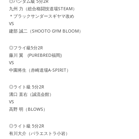
◎バンタム級 5分2R
九州 力（総合格闘技道場STEAM）
＊ブラックサンダースギヤマ改め
VS
建部 誠二（SHOOTO GYM BLOOM）
◎フライ級5分2R
藤川 翼 (PUREBRED福岡)
VS
中園将生（赤崎道場A-SPIRIT）
◎ライト級 5分2R
溝口 直右（誠流会館）
VS
高野 明（BLOWS）
◎ライト級 5分2R
有川大介（パラエストラ小岩）