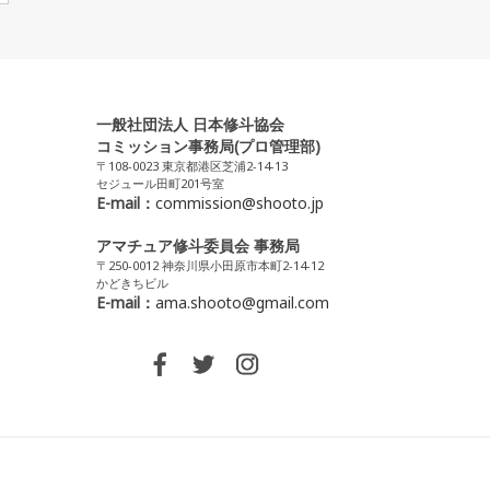
一般社団法人 日本修斗協会
コミッション事務局(プロ管理部)
〒108-0023 東京都港区芝浦2-14-13
セジュール田町201号室
E-mail：
commission@shooto.jp
アマチュア修斗委員会 事務局
〒250-0012 神奈川県小田原市本町2-14-12
かどきちビル
E-mail：
ama.shooto@gmail.com