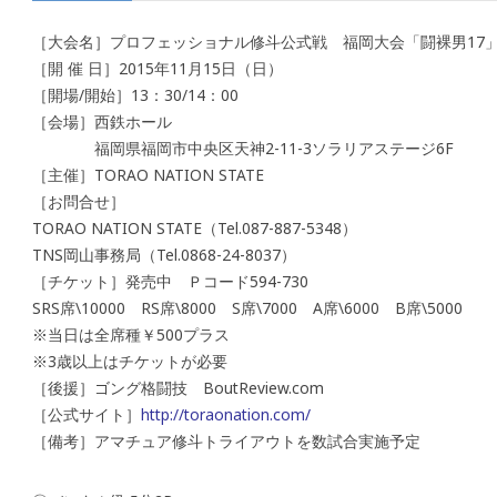
［大会名］プロフェッショナル修斗公式戦 福岡大会「闘裸男17
［開 催 日］2015年11月15日（日）
［開場/開始］13：30/14：00
［会場］西鉄ホール
福岡県福岡市中央区天神2-11-3ソラリアステージ6F
［主催］TORAO NATION STATE
［お問合せ］
TORAO NATION STATE（Tel.087-887-5348）
TNS岡山事務局（Tel.0868-24-8037）
［チケット］発売中 Ｐコード594-730
SRS席\10000 RS席\8000 S席\7000 A席\6000 B席\5000
※当日は全席種￥500プラス
※3歳以上はチケットが必要
［後援］ゴング格闘技 BoutReview.com
［公式サイト］
http://toraonation.com/
［備考］アマチュア修斗トライアウトを数試合実施予定