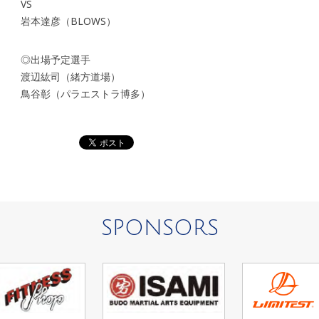
VS
岩本達彦（BLOWS）
◎出場予定選手
渡辺紘司（緒方道場）
鳥谷彰（パラエストラ博多）
SPONSORS