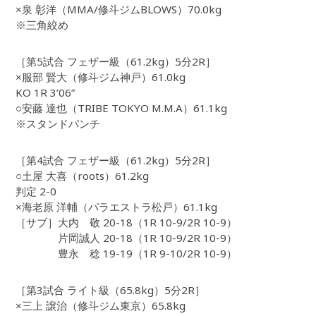
×泉 彰洋（MMA/修斗ジムBLOWS）70.0kg
※三角絞め
［第5試合 フェザー級（61.2kg）5分2R］
×服部 賢大（修斗ジム神戸）61.0kg
KO 1R 3’06”
○安藤 達也（TRIBE TOKYO M.M.A）61.1kg
※スタンドパンチ
［第4試合 フェザー級（61.2kg）5分2R］
○土屋 大喜（roots）61.2kg
判定 2-0
×海老原 洋輔（パラエストラ松戸）61.1kg
［サブ］大内 敬 20-18（1R 10-9/2R 10-9）
片岡誠人 20-18（1R 10-9/2R 10-9）
豊永 稔 19-19（1R 9-10/2R 10-9）
［第3試合 ライト級（65.8kg）5分2R］
×三上 譲治（修斗ジム東京）65.8kg