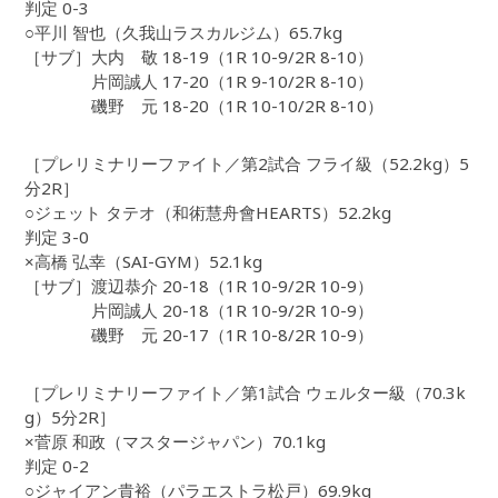
判定 0-3
○平川 智也（久我山ラスカルジム）65.7kg
［サブ］大内 敬 18-19（1R 10-9/2R 8-10）
片岡誠人 17-20（1R 9-10/2R 8-10）
磯野 元 18-20（1R 10-10/2R 8-10）
［プレリミナリーファイト／第2試合 フライ級（52.2kg）5
分2R］
○ジェット タテオ（和術慧舟會HEARTS）52.2kg
判定 3-0
×高橋 弘幸（SAI-GYM）52.1kg
［サブ］渡辺恭介 20-18（1R 10-9/2R 10-9）
片岡誠人 20-18（1R 10-9/2R 10-9）
磯野 元 20-17（1R 10-8/2R 10-9）
［プレリミナリーファイト／第1試合 ウェルター級（70.3k
g）5分2R］
×菅原 和政（マスタージャパン）70.1kg
判定 0-2
○ジャイアン貴裕（パラエストラ松戸）69.9kg