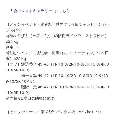
大会のフォトギャラリー
は
こちら
［メインイベント・第9試合 世界フライ級チャンピオンシッ
プ5分5R］
○内藤 のび太（王者・2度目の防衛戦／パラエストラ松戸）
52.1kg
判定 3-0
×猿丸 ジュンジ（挑戦者・同級1位／シューティングジム横
浜）52.1kg
［サブ］渡辺恭介 49-46（1R 10-9/2R 10-9/3R 10-9/4R 9
-10/5R 10-9）
植松直哉 49-47（1R 10-10/2R 10-8/3R 10-9/4R
9-10/5R 10-10）
磯野 元 48-47（1R 9-10/2R 10-9/3R 10-9/4R 9
-10/5R 10-9）
※内藤が2度目の防衛に成功
［セミファイナル・第8試合 バンタム級（56.7kg）5分3