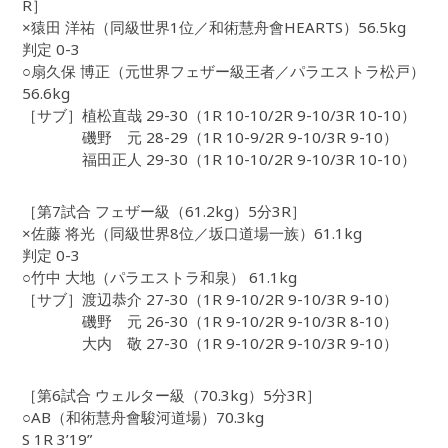
R］
×猿田 洋祐（同級世界1位／和術慧舟會HEARTS）56.5kg
判定 0-3
○扇久保 博正（元世界フェザー級王者／パラエストラ松戸）
56.6kg
［サブ］植松直哉 29-30（1R 10-10/2R 9-10/3R 10-10）
磯野 元 28-29（1R 10-9/2R 9-10/3R 9-10）
福田正人 29-30（1R 10-10/2R 9-10/3R 10-10）
［第7試合 フェザー級（61.2kg）5分3R］
×佐藤 将光（同級世界8位／坂口道場一族）61.1kg
判定 0-3
○竹中 大地（パラエストラ和泉） 61.1kg
［サブ］渡辺恭介 27-30（1R 9-10/2R 9-10/3R 9-10）
磯野 元 26-30（1R 9-10/2R 9-10/3R 8-10）
大内 敬 27-30（1R 9-10/2R 9-10/3R 9-10）
［第6試合 ウェルター級（70.3kg）5分3R］
○AB（和術慧舟會駿河道場）70.3kg
S 1R 3’19”