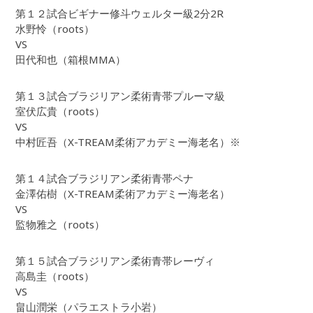
第１２試合ビギナー修斗ウェルター級2分2R
水野怜（roots）
VS
田代和也（箱根MMA）
第１３試合ブラジリアン柔術青帯プルーマ級
室伏広貴（roots）
VS
中村匠吾（X-TREAM柔術アカデミー海老名）※
第１４試合ブラジリアン柔術青帯ペナ
金澤佑樹（X-TREAM柔術アカデミー海老名）
VS
監物雅之（roots）
第１５試合ブラジリアン柔術青帯レーヴィ
高島圭（roots）
VS
畠山潤栄（パラエストラ小岩）