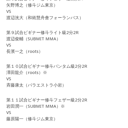
矢野博之（修斗ジム東京）
VS
渡辺洸大（和術慧舟會フォーランバス）
第９試合ビギナー修斗ライト級2分2R
渡辺俊輔（SUBMIT MMA）
VS
長濱一之（roots）
第１０試合ビギナー修斗バンタム級2分2R
澤田龍介（roots）※
VS
斉藤康太（パラエストラ小岩）
第１１試合ビギナー修斗フェザー級2分2R
岩田潤一（SUBMIT MMA）※
VS
藤原陽一（修斗ジム東京）