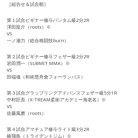
［組合せ＆試合順］
第１試合ビギナー修斗バンタム級2分2R
澤田龍介（roots）※
VS
一ノ瀬力（総合格闘技burn）
第２試合ビギナー修斗フェザー級2分2R
岩田潤一（SUBMIT MMA）※
VS
田端魂（和術慧舟會フォーランバス）
第３試合グラップリングアドバンスフェザー級5分1R
中村匠吾（X-TREAM柔術アカデミー海老名）※
VS
佐藤風磨（roots）
第４試合アマチュア修斗ライト級3分2R
椿飛鳥（トライデントジム）※