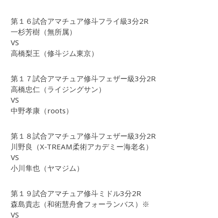
第１６試合アマチュア修斗フライ級3分2R
一杉芳樹（無所属）
VS
高橋梨王（修斗ジム東京）
第１７試合アマチュア修斗フェザー級3分2R
高橋忠仁（ライジングサン）
VS
中野孝康（roots）
第１８試合アマチュア修斗フェザー級3分2R
川野良（X-TREAM柔術アカデミー海老名）
VS
小川隼也（ヤマジム）
第１９試合アマチュア修斗ミドル3分2R
森島貴志（和術慧舟會フォーランバス）※
VS