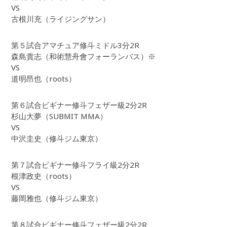
VS
古根川充（ライジングサン）
第５試合アマチュア修斗ミドル3分2R
森島貴志（和術慧舟會フォーランバス）※
VS
道明昂也（roots）
第６試合ビギナー修斗フェザー級2分2R
杉山大夢（SUBMIT MMA）
VS
中沢圭史（修斗ジム東京）
第７試合ビギナー修斗フライ級2分2R
根津政史（roots）
VS
藤岡雅也（修斗ジム東京）
第８試合ビギナー修斗フェザー級2分2R