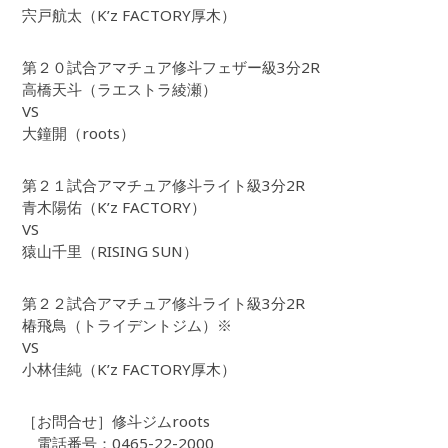
宍戸航太（K’z FACTORY厚木）
第２０試合アマチュア修斗フェザー級3分2R
高橋天斗（ラエストラ綾瀬）
VS
大鐘開（roots）
第２１試合アマチュア修斗ライト級3分2R
青木陽佑（K’z FACTORY）
VS
猿山千里（RISING SUN）
第２２試合アマチュア修斗ライト級3分2R
椿飛鳥（トライデントジム）※
VS
小林佳純（K’z FACTORY厚木）
［お問合せ］修斗ジムroots
電話番号：0465-22-2000