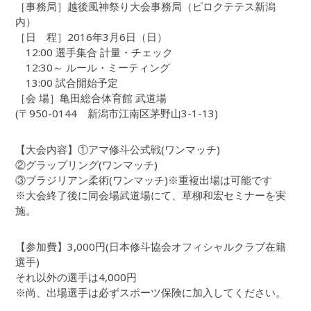
［事務局］越後風神祭り大会事務局（ピロクテテス新潟
内）
［日 程］2016年3月6日（日）
12:00 選手集合 計量・チェック
12:30～ ルール・ミーティング
13:00 試合開始予定
［会 場］亀田総合体育館 武道場
(〒950-0144 新潟市江南区茅野山3-1-13)
【大会内容】①アマ修斗公式戦(ワンマッチ)
②グラップリング(ワンマッチ)
③ブラジリアン柔術(ワンマッチ)※重複出場は可能です
※大会終了後に同会場武道場にて、草柳和宏セミナーを実
施。
【参加費】3,000円(日本修斗協会オフィシャルクラブ在籍
選手)
それ以外の選手は4,000円
※尚、出場選手は必ずスポーツ保険に加入してください。