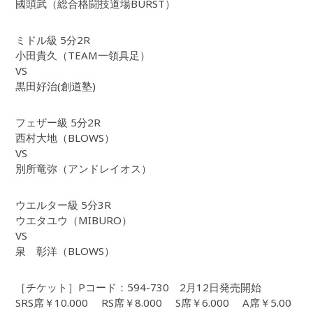
國頭武（総合格闘技道場BURST）
ミドル級 5分2R
小田貴久（TEAM一領具足）
VS
黒田好治(創道塾)
フェザー級 5分2R
西村大地（BLOWS）
VS
別所竜弥（アンドレイオス）
ウエルター級 5分3R
ウエタユウ（MIBURO）
VS
泉 彰洋（BLOWS）
［チケット］Pコード：594-730 2月12日発売開始
SRS席￥10.000 RS席￥8.000 S席￥6.000 A席￥5.00