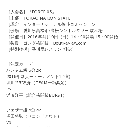
［大会名］『FORCE 05』
［主催］TORAO NATION STATE
［認定］インターナショナル修斗コミッション
［会場］香川県高松市/高松シンボルタワー 展示場
［開催日］2016年4月10日（日）14：00開場 15：00開始
［後援］ゴング格闘技 BoutReview.com
［特別後援］香川県レスリング協会
［決定カード］
バンタム級 5分2R
2016年新人王トーナメント1回戦
堀川”55”滉介（TEAM一領具足）
VS
近藤洋平（総合格闘技BURST）
フェザー級 5分2R
椙田将弘（セコンドアウト）
VS