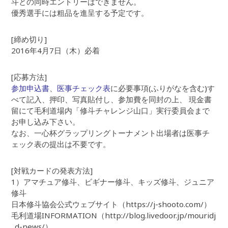
斗との同時エントリーはできません。
優秀選手には粗品を進呈する予定です。
[締め切り]
2016年4月7日（木）必着
[応募方法]
参加申込書
、
医事チェック表
に必要事項(ふりがなを含む)す
べて記入、押印、写真貼付し、参加費を同封の上、 現金書
留にて毛利道場内「修斗チャレンジ山口」実行委員会まで
お申し込み下さい。
なお、一心杯グラップリングトーナメント出場者は医事チ
ェック表の提出は不要です。
[対戦カードの発表方法]
1）アマチュア修斗、ビギナー修斗、キッズ修斗、ジュニア
修斗
日本修斗協会公式ウェブサイト（https://j-shooto.com/）
毛利道場INFORMATION（http://blog.livedoor.jp/mouridj
_d-news/）