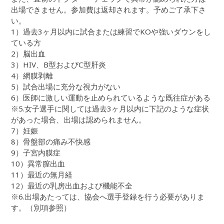
出場できません。参加費は返却されます。予めご了承下さ
い。
1）過去3ヶ月以内に試合または練習でKOや強いダウンをし
ている方
2）脳出血
3）HIV、B型およびC型肝炎
4）網膜剥離
5）試合出場に充分な視力がない
6）医師に激しい運動を止められているような既往症がある
※5.女子選手に関しては過去3ヶ月以内に下記のような症状
があった場合、出場は認められません。
7）妊娠
8）骨盤部の痛み不快感
9）子宮内膜症
10）異常膣出血
11）最近の無月経
12）最近の乳房出血および機能不全
※6.出場あたっては、協会へ選手登録を行う必要がありま
す。（別項参照）