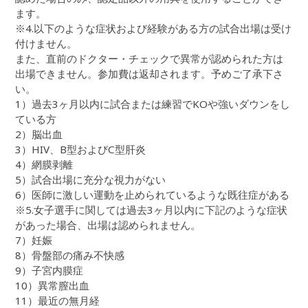
ます。
※4.以下のような症状および経験がある方の試合出場は受け
付けません。
また、直前のドクター・チェックで異常が認められた方は
出場できません。参加費は返却されます。予めご了承下さ
い。
1）過去3ヶ月以内に試合または練習でKOや強いダウンをし
ている方
2）脳出血
3）HIV、B型およびC型肝炎
4）網膜剥離
5）試合出場に充分な視力がない
6）医師に激しい運動を止められているような既往症がある
※5.女子選手に関しては過去3ヶ月以内に下記のような症状
があった場合、出場は認められません。
7）妊娠
8）骨盤部の痛み不快感
9）子宮内膜症
10）異常膣出血
11）最近の無月経