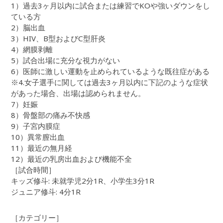
1）過去3ヶ月以内に試合または練習でKOや強いダウンをし
ている方
2）脳出血
3）HIV、B型およびC型肝炎
4）網膜剥離
5）試合出場に充分な視力がない
6）医師に激しい運動を止められているような既往症がある
※4.女子選手に関しては過去3ヶ月以内に下記のような症状
があった場合、出場は認められません。
7）妊娠
8）骨盤部の痛み不快感
9）子宮内膜症
10）異常膣出血
11）最近の無月経
12）最近の乳房出血および機能不全
［試合時間］
キッズ修斗: 未就学児2分1R、小学生3分1R
ジュニア修斗: 4分1R
［カテゴリー］