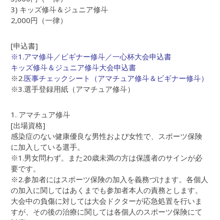
3) キッズ修斗＆ジュニア修斗
2,000円（一律）
[申込書]
※1.アマ修斗／ビギナー修斗／一心杯大会申込書
キッズ修斗＆ジュニア修斗大会申込書
※2.
医事チェックシート（アマチュア修斗＆ビギナー修斗）
※3.選手登録用紙（アマチュア修斗）
1. アマチュア修斗
[出場資格]
感染症のない健康優良な男性および女性で、スポーツ保険
に加入している選手。
※1.男女問わず。また20歳未満の方は保護者のサインが必
要です。
※2.参加者にはスポーツ保険の加入を義務づけます。各個人
の加入に関してはあくまでも参加者本人の責務とします。
大会中の負傷に対しては大会ドクターが応急処置を行いま
すが、その後の治療に関しては各個人のスポーツ保険にて