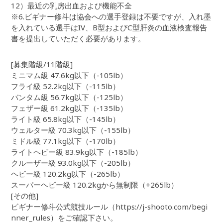
12）最近の乳房出血および機能不全
※6.ビギナー修斗は協会への選手登録は不要ですが、入れ墨
を入れている選手はIV、B型およびC型肝炎の血液検査報告
書を提出していただく必要があります。
[募集階級/11階級]
ミニマム級 47.6kg以下（-105lb）
フライ級 52.2kg以下（-115lb）
バンタム級 56.7kg以下（-125lb）
フェザー級 61.2kg以下（-135lb）
ライト級 65.8kg以下（-145lb）
ウェルター級 70.3kg以下（-155lb）
ミドル級 77.1kg以下（-170lb）
ライトヘビー級 83.9kg以下（-185lb）
クルーザー級 93.0kg以下（-205lb）
ヘビー級 120.2kg以下（-265lb）
スーパーヘビー級 120.2kgから無制限（+265lb）
[その他]
ビギナー修斗公式競技ルール（https://j-shooto.com/begi
nner_rules）をご確認下さい。