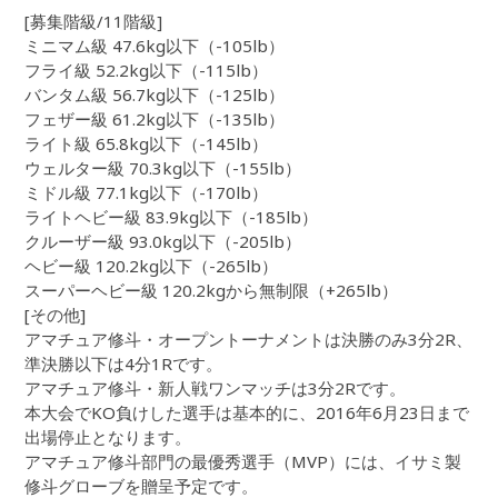
[募集階級/11階級]
ミニマム級 47.6kg以下（-105lb）
フライ級 52.2kg以下（-115lb）
バンタム級 56.7kg以下（-125lb）
フェザー級 61.2kg以下（-135lb）
ライト級 65.8kg以下（-145lb）
ウェルター級 70.3kg以下（-155lb）
ミドル級 77.1kg以下（-170lb）
ライトヘビー級 83.9kg以下（-185lb）
クルーザー級 93.0kg以下（-205lb）
ヘビー級 120.2kg以下（-265lb）
スーパーヘビー級 120.2kgから無制限（+265lb）
[その他]
アマチュア修斗・オープントーナメントは決勝のみ3分2R、
準決勝以下は4分1Rです。
アマチュア修斗・新人戦ワンマッチは3分2Rです。
本大会でKO負けした選手は基本的に、2016年6月23日まで
出場停止となります。
アマチュア修斗部門の最優秀選手（MVP）には、イサミ製
修斗グローブを贈呈予定です。