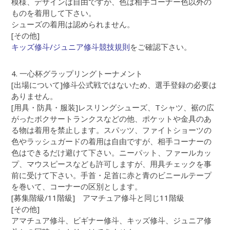
模様、デザインは自由ですが、色は相手コーナー色以外の
ものを着用して下さい。
シューズの着用は認められません。
[その他]
キッズ修斗/ジュニア修斗競技規則
をご確認下さい。
4. 一心杯グラップリングトーナメント
[出場について]修斗公式戦ではないため、選手登録の必要は
ありません。
[用具・防具・服装]レスリングシューズ、Tシャツ、裾の広
がったボクサートランクスなどの他、ポケットや金具のあ
る物は着用を禁止します。スパッツ、ファイトショーツの
色やラッシュガードの着用は自由ですが、相手コーナーの
色はできるだけ避けて下さい。ニーパット、ファールカッ
プ、マウスピースなども許可しますが、用具チェックを事
前に受けて下さい。手首・足首に赤と青のビニールテープ
を巻いて、コーナーの区別とします。
[募集階級/11階級] アマチュア修斗と同じ11階級
[その他]
アマチュア修斗、ビギナー修斗、キッズ修斗、ジュニア修