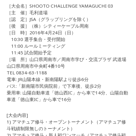
［大会名］SHOOTO CHALLENGE YAMAGUCHI 03
［主 催］毛利道場
［認 定］JSA（グラップリングを除く）
［後 援］（株）シティーケーブル周南
［日 時］2016年4月24日（日）
10:30 選手集合・受付開始
11:00 ルールミーティング
11:45 試合開始予定
［場 所］山口県周南市／周南市学び・交流プラザ 武道場
山口県周南市中央町4番10号
TEL 0834-63-1188
電車: JR山陽本線・新南陽駅より徒歩6分
バス:「新南陽市民病院前」で下車後、徒歩2分
乗用車: 山陽自動車道「徳山西IC」から車で14分、山陽自動
車道「徳山東IC」から車で16分
[大会内容]
1) アマチュア修斗・オープントーナメント（アマチュア修
斗戦績制限無しのトーナメント）
2) アマチュア修斗・新人戦ワンマッチ（アマチュア修斗戦