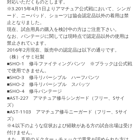
対応いただくものとします。
※3.2015年4月1日よりアマチュア公式戦において、シンガ
ード、ニーパッド、ショーツは協会認定品以外の着用は禁
止となりました。
現在、試合用具の購入を検討中の方はご注意下さい。
なお、バンテージに関しては現時点で認定品以外の使用は
禁止されています。
2016年2月現在、販売中の認定品は以下の通りです。
（株）イサミ社製
■SHO-1 修斗ファイティングパンツ ※ブラックは公式戦
で使用できません。
■SHO-3 修斗リバーシブル ハーフパンツ
■SHO-2 修斗リバーシブル スパッツ
■SHO-4 修斗バンテージ
■AST-227 アマチュア修斗シンガード（フリー、Sサイ
ズ）
■AST-1103 アマチュア修斗ニーガード（フリー、Sサイ
ズ）
※4.以下のような症状および経験がある方の試合出場は受け
付けません。
また、直前のドクター・チェックで異常が認められた方は