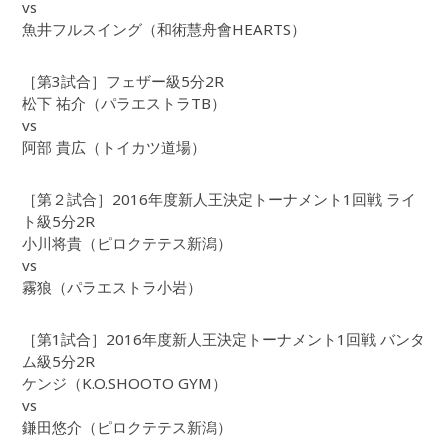
vs
魚井フルスイング（和術慧舟會HEARTS）
［第3試合］フェザー級5分2R
松下 祐介（パラエストラTB）
vs
阿部 貴広（トイカツ道場）
［第２試合］2016年度新人王決定トーナメント1回戦 ライ
ト級5分2R
小川将貴（ピロクテテス新潟）
vs
霧狼（パラエストラ小岩）
［第1試合］2016年度新人王決定トーナメント1回戦 バンタ
ム級5分2R
ケンジ（K.O.SHOOTO GYM）
vs
鎌田悠介（ピロクテテス新潟）