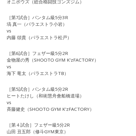
オニボウズ（総合格闘技ゴンズジム）
［第7試合］バンタム級5分3R
塙 真一（パラエストラ小岩）
vs
内藤 頌貴（パラエストラ松戸）
［第6試合］フェザー級5分2R
金物屋の秀（SHOOTO GYM K’zFACTORY）
vs
海下 竜太（パラエストラTB）
［第5試合］バンタム級5分2R
ヒートたけし（和術慧舟會船橋道場）
vs
斉藤健史（SHOOTO GYM K’zFACTORY）
［第４試合］フェザー級5分2R
山田 丑五郎（修斗GYM東京）