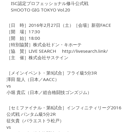
ISC認定プロフェッショナル修斗公式戦
SHOOTO GIG TOKYO Vol.20
［日 時］2016年2月27日（土）［会場］新宿FACE
［開 場］17:30
［開 始］18:00
［特別協賛］株式会社ドン・キホーテ
［協 賛］LIVE SEARCH http://livesearch.link/
［主 催］株式会社サステイン
［メインイベント・第9試合］フライ級5分3R
澤田 龍人（日本／AACC）
vs
小堀 貴広（日本／総合格闘技ゴンズジム）
［セミファイナル・第8試合］インフィニティリーグ2016
公式戦 バンタム級5分2R
征矢貴（パラエストラ松戸）
vs