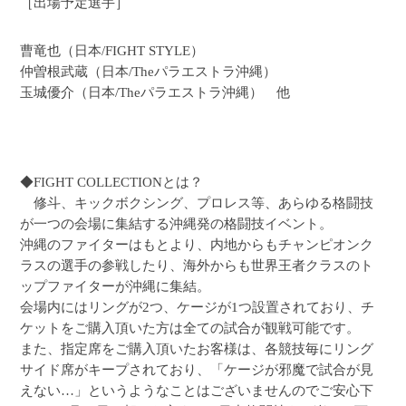
［出場予定選手］
曹竜也（日本/FIGHT STYLE）
仲曽根武蔵（日本/Theパラエストラ沖縄）
玉城優介（日本/Theパラエストラ沖縄） 他
◆FIGHT COLLECTIONとは？
修斗、キックボクシング、プロレス等、あらゆる格闘技
が一つの会場に集結する沖縄発の格闘技イベント。
沖縄のファイターはもとより、内地からもチャンピオンク
ラスの選手の参戦したり、海外からも世界王者クラスのト
ップファイターが沖縄に集結。
会場内にはリングが2つ、ケージが1つ設置されており、チ
ケットをご購入頂いた方は全ての試合が観戦可能です。
また、指定席をご購入頂いたお客様は、各競技毎にリング
サイド席がキープされており、「ケージが邪魔で試合が見
えない…」というようなことはございませんのでご安心下