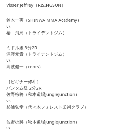
Visser Jeffrey（RISINGSUN）
鈴木一実（SHINWA MMA Academy）
vs
椿 飛鳥（トライデントジム）
ミドル級 3分2R
深澤元貴（トライデントジム）
vs
高波健一（roots）
［ビギナー修斗］
バンタム級 2分2R
佐野椋將（秋本道場JungleJunction）
vs
杉浦弘幸（代々木フォレスト柔術クラブ）
佐野椋將（秋本道場JungleJunction）
vs