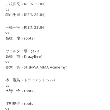
古根川充（RISINGSUN）
vs
猿山千里（RISINGSUN）
玉橋一宇（RISINGSUN）
vs
高橋 龍（roots）
ウェルター級 3分2R
高橋 功（KrazyBee）
vs
鈴木一実（SHINWA MMA Academy）
椿 飛鳥（トライデントジム）
vs
水野 怜（roots）
道明昂也（roots）
vs