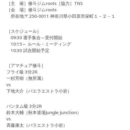
［主 催］修斗ジムroots［協力］TNS
［会 場］修斗ジムroots
所在地:〒250-0011 神奈川県小田原市栄町１－２－１
［スケジュール］
09:30 選手集合～受付開始
10:15～ ルール・ミーティング
10:30 試合開始予定
［アマチュア修斗］
フライ級 3分2R
一杉芳樹（無所属）
vs
下地大介（パエラエストラ小岩）
バンタム級 3分2R
鈴木大輔（秋本道場Jungle Junction）
vs
斉藤康太（パラエストラ小岩）