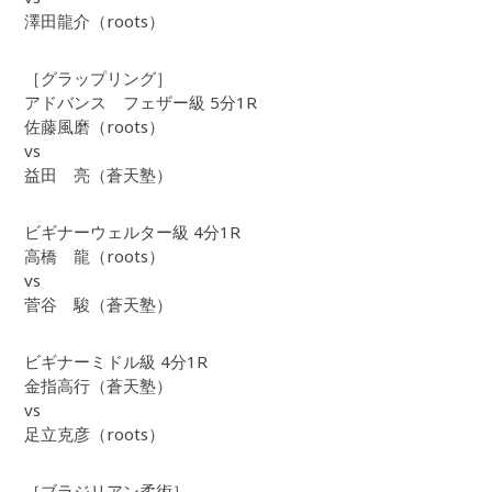
澤田龍介（roots）
［グラップリング］
アドバンス フェザー級 5分1R
佐藤風磨（roots）
vs
益田 亮（蒼天塾）
ビギナーウェルター級 4分1R
高橋 龍（roots）
vs
菅谷 駿（蒼天塾）
ビギナーミドル級 4分1R
金指高行（蒼天塾）
vs
足立克彦（roots）
［ブラジリアン柔術］