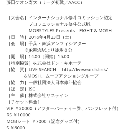
藤田ケオン寿大（リーグ初戦／AACC）
［大会名］インターナショナル修斗コミッション認定
プロフェッショナル修斗公式戦
MOBSTYLES Presents FIGHT & MOSH
［日 時］2016年4月23日（土）
［会 場］千葉・舞浜アンフィシアター
※JR舞浜駅より徒歩８分
［開 場］14:00［開始］15:00
［特別協賛］株式会社ドン・キホーテ
［協 賛］LIVE SEARCH http://livesearch.link/
&MOSH、ムーブアクショングループ
［協 力］一般社団法人日本修斗協会
［認 定］ISC
［主 催］株式会社サステイン
［チケット料金］
VIP ￥30000（アフターパーティー券、パンフレット付）
RS ￥10000
MOBシート ￥7000（記念グッズ付）
S ￥6000