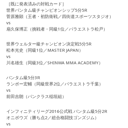
［既に発表済みの対戦カード］
世界バンタム級チャンピオンシップ5分5R
菅原雅顕（王者・初防衛戦／四街道スポーツスタジオ）
vs
扇久保博正（挑戦者・同級1位／パラエストラ松戸）
世界ウェルター級チャンピオン決定戦5分5R
松本光史（同級1位／MASTER JAPAN）
vs
川名雄生（同級3位／SHINWA MMA ACADEMY）
バンタム級5分3R
ランボー宏輔（同級世界2位／パラエストラ千葉）
vs
前田吉朗（パンクラス稲垣組）
インフィニティリーグ2016公式戦 バンタム級5分2R
オニボウズ（勝ち点2／総合格闘技ゴンズジム）
vs