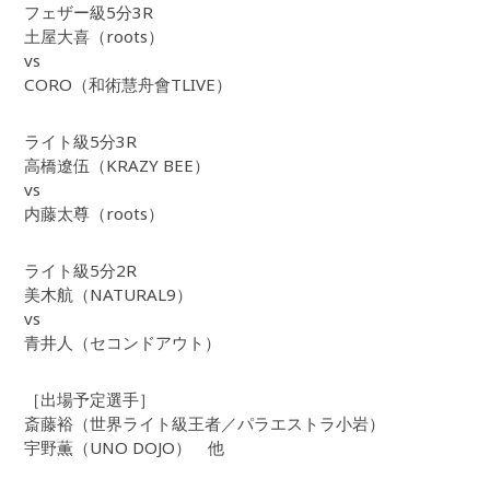
フェザー級5分3R
土屋大喜（roots）
vs
CORO（和術慧舟會TLIVE）
ライト級5分3R
高橋遼伍（KRAZY BEE）
vs
内藤太尊（roots）
ライト級5分2R
美木航（NATURAL9）
vs
青井人（セコンドアウト）
［出場予定選手］
斎藤裕（世界ライト級王者／パラエストラ小岩）
宇野薫（UNO DOJO） 他