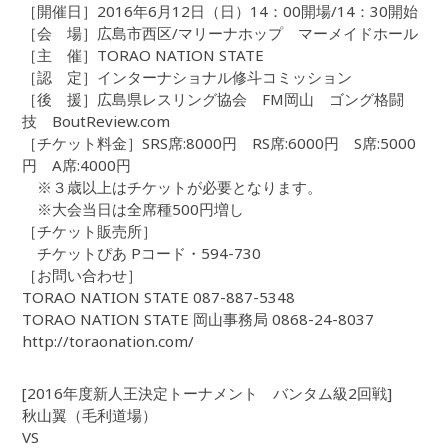
［開催日］2016年6月12日（日）14：00開場/14：30開始
［会 場］広島市西区/マリーナホップ マーメイドホール
［主 催］TORAO NATION STATE
［認 定］インターナショナル修斗コミッション
［後 援］広島県レスリング協会 FM岡山 ゴング格闘
技 BoutReview.com
［チケット料金］SRS席:8000円 RS席:6000円 S席:5000
円 A席:4000円
※３歳以上はチケットが必要となります。
※大会当日は全席種500円増し
［チケット販売所］
チケットぴあ Pコード・594-730
［お問い合わせ］
TORAO NATION STATE 087-887-5348
TORAO NATION STATE 岡山事務局 0868-24-8037
http://toraonation.com/
[2016年度新人王決定トーナメント バンタム級2回戦]
秋山翼（毛利道場）
VS