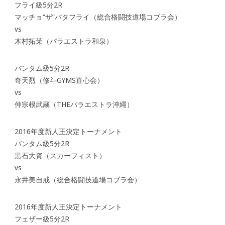
フライ級5分2R
マッチョ“ザ”バタフライ（総合格闘技道場コブラ会）
vs
木村拓茉（パラエストラ和泉）
バンタム級5分2R
奇天烈（修斗GYMS直心会）
vs
仲宗根武蔵（THEパラエストラ沖縄）
2016年度新人王決定トーナメント
バンタム級5分2R
黒石大資（スカーフィスト）
vs
永井美自戒（総合格闘技道場コブラ会）
2016年度新人王決定トーナメント
フェザー級5分2R