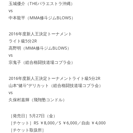
玉城優介（THEパラエストラ沖縄）
vs
中本龍平（MMA修斗ジムBLOWS）
2016年度新人王決定トーナメント
ライト級5分2R
高野明（MMA修斗ジムBLOWS）
vs
宗鬼子（総合格闘技道場コブラ会）
2016年度新人王決定トーナメントライト級5分2R
山本“健斗”デリカット（総合格闘技道場コブラ会）
vs
久保村嘉輝（飛翔塾コンドル）
［発売日］5月27日（金）
［チケット］RS ￥8,000／S ￥6,000／自由 ￥4,000
［チケット取扱所］