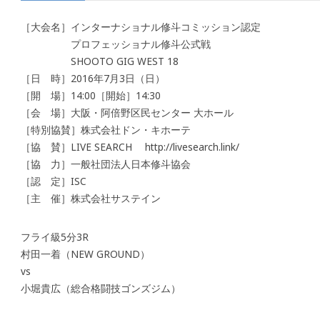
［大会名］インターナショナル修斗コミッション認定
プロフェッショナル修斗公式戦
SHOOTO GIG WEST 18
［日 時］2016年7月3日（日）
［開 場］14:00［開始］14:30
［会 場］大阪・阿倍野区民センター 大ホール
［特別協賛］株式会社ドン・キホーテ
［協 賛］LIVE SEARCH http://livesearch.link/
［協 力］一般社団法人日本修斗協会
［認 定］ISC
［主 催］株式会社サステイン
フライ級5分3R
村田一着（NEW GROUND）
vs
小堀貴広（総合格闘技ゴンズジム）