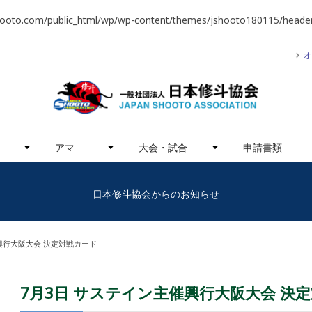
hooto.com/public_html/wp/wp-content/themes/jshooto180115/header
オ
アマ
大会・試合
申請書類
日本修斗協会からのお知らせ
興行大阪大会 決定対戦カード
7月3日 サステイン主催興行大阪大会 決