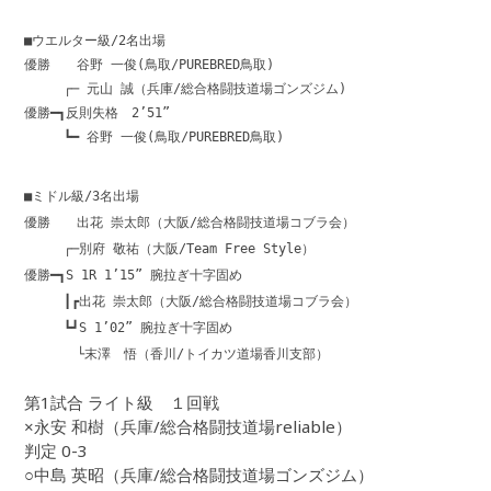
■ウエルター級/2名出場
優勝 谷野 一俊(鳥取/PUREBRED鳥取)
┌─ 元山 誠（兵庫/総合格闘技道場ゴンズジム)
優勝━┓反則失格 2’51”
┗━ 谷野 一俊(鳥取/PUREBRED鳥取)
■ミドル級/3名出場
優勝 出花 崇太郎（大阪/総合格闘技道場コブラ会）
┌─別府 敬祐（大阪/Team Free Style）
優勝━┓S 1R 1’15” 腕拉ぎ十字固め
┃┏出花 崇太郎（大阪/総合格闘技道場コブラ会）
┗┛S 1’02” 腕拉ぎ十字固め
└末澤 悟（香川/トイカツ道場香川支部）
第1試合 ライト級 １回戦
×永安 和樹（兵庫/総合格闘技道場reliable）
判定 0-3
○中島 英昭（兵庫/総合格闘技道場ゴンズジム）