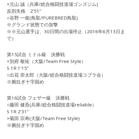
×元山 誠（兵庫/総合格闘技道場ゴンズジム)
反則失格 2’51”
○谷野 一俊(鳥取/PUREBRED鳥取)
※グランド状態での加撃
※※元山選手は、30日間の出場停止（2016年6月13日ま
で）
第15試合 ミドル級 決勝戦
×別府 敬祐（大阪/Team Free Style）
S 1R 1’15”
○出花 崇太郎（大阪/総合格闘技道場コブラ会）
※腕拉ぎ十字固め
第16試合 フェザー級 決勝戦
○藤田 健吾(兵庫/総合格闘技道場reliable）
S 1R 2’31”
×菊田 宗寿(大阪/Team Free Style)
※腕拉ぎ十字固め