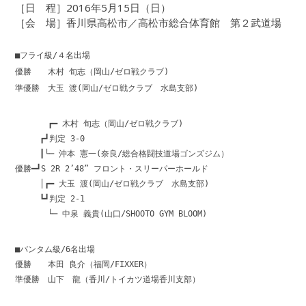
［日 程］2016年5月15日（日）
［会 場］香川県高松市／高松市総合体育館 第２武道場
■フライ級/４名出場
優勝 木村 旬志（岡山/ゼロ戦クラブ)
準優勝 大玉 渡(岡山/ゼロ戦クラブ 水島支部)
┏━ 木村 旬志（岡山/ゼロ戦クラブ)
┏┛判定 3-0
┃└─ 沖本 憲一(奈良/総合格闘技道場ゴンズジム）
優勝━┛S 2R 2’48” フロント・スリーパーホールド
│┏━ 大玉 渡(岡山/ゼロ戦クラブ 水島支部)
┗┛判定 2-1
└─ 中泉 義貴(山口/SHOOTO GYM BLOOM)
■バンタム級/6名出場
優勝 本田 良介（福岡/FIXXER）
準優勝 山下 龍（香川/トイカツ道場香川支部）