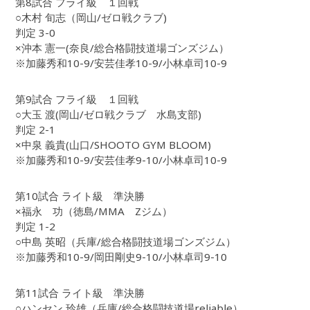
第8試合 フライ級 １回戦
○木村 旬志（岡山/ゼロ戦クラブ)
判定 3-0
×沖本 憲一(奈良/総合格闘技道場ゴンズジム）
※加藤秀和10-9/安芸佳孝10-9/小林卓司10-9
第9試合 フライ級 １回戦
○大玉 渡(岡山/ゼロ戦クラブ 水島支部)
判定 2-1
×中泉 義貴(山口/SHOOTO GYM BLOOM)
※加藤秀和10-9/安芸佳孝9-10/小林卓司10-9
第10試合 ライト級 準決勝
×福永 功（徳島/MMA Zジム）
判定 1-2
○中島 英昭（兵庫/総合格闘技道場ゴンズジム）
※加藤秀和10-9/岡田剛史9-10/小林卓司9-10
第11試合 ライト級 準決勝
○ハンセン 玲雄（兵庫/総合格闘技道場reliable）