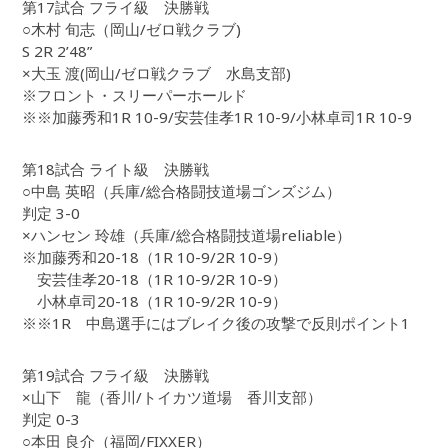
第17試合 フライ級 決勝戦
○木村 旬志（岡山/ゼロ戦クラブ)
S 2R 2’48”
×大玉 渡(岡山/ゼロ戦クラブ 水島支部)
※フロント・スリーパーホールド
※※加藤秀和1R 10-9/安芸佳孝1R 10-9/小林卓司1R 10-9
第18試合 ライト級 決勝戦
○中島 英昭（兵庫/総合格闘技道場ゴンズジム）
判定 3-0
×ハンセン 玲雄（兵庫/総合格闘技道場reliable）
※加藤秀和20-18（1R 10-9/2R 10-9）
安芸佳孝20-18（1R 10-9/2R 10-9）
小林卓司20-18（1R 10-9/2R 10-9）
※※1R 中島選手にはブレイク後の攻撃で反則ポイント1
第19試合 フライ級 決勝戦
×山下 龍（香川/トイカツ道場 香川支部）
判定 0-3
○本田 良介（福岡/FIXXER）