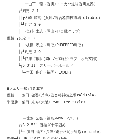
┏━山下 龍（香川/トイカツ道場香川支部）
┏┛判定 2-1
││┏大崎 勝海（兵庫/総合格闘技道場reliable）
│┗┛判定 3-0
│ └仁科 太志（岡山/ゼロ戦クラブ）
優勝━┓判定 0-3
┃ ┏板橋 孝之（鳥取/PUREBRED鳥取）
┃┏┛判定 3-0
┃│└谷澤 翔耶（岡山/ゼロ戦クラブ 水島支部）
┗┓S 3’11” スリーパーホールド
┗━本田 良介（福岡/FIXXER）
■フェザー級/4名出場
優勝 藤田 健吾(兵庫/総合格闘技道場reliable）
準優勝 菊田 宗寿(大阪/Team Free Style)
┌─佐藤 公智（徳島/MMA Zジム）
┏┓S 2’52” 腕拉ぎ十字固め
┃┗━ 藤田 健吾(兵庫/総合格闘技道場reliable）
優勝━┛S 1R 2’31” 腕拉ぎ十字固め