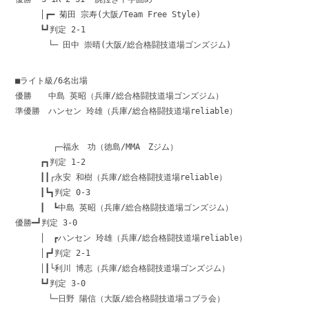
│┏━ 菊田 宗寿(大阪/Team Free Style)
┗┛判定 2-1
└─ 田中 崇晴(大阪/総合格闘技道場ゴンズジム)
■ライト級/6名出場
優勝 中島 英昭（兵庫/総合格闘技道場ゴンズジム）
準優勝 ハンセン 玲雄（兵庫/総合格闘技道場reliable）
┌─福永 功（徳島/MMA Zジム）
┏┓判定 1-2
┃┃┌永安 和樹（兵庫/総合格闘技道場reliable）
┃┗┓判定 0-3
┃ ┗中島 英昭（兵庫/総合格闘技道場ゴンズジム）
優勝━┛判定 3-0
│ ┏ハンセン 玲雄（兵庫/総合格闘技道場reliable）
│┏┛判定 2-1
│┃└利川 博志（兵庫/総合格闘技道場ゴンズジム）
┗┛判定 3-0
└─日野 陽信（大阪/総合格闘技道場コブラ会）