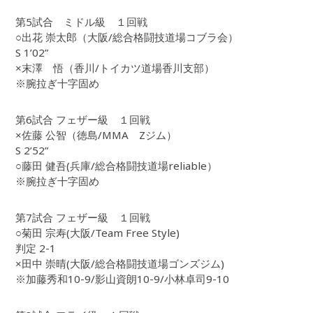
第5試合 ミドル級 １回戦
○出花 崇太郎（大阪/総合格闘技道場コブラ会）
S 1’02”
×末澤 悟（香川/トイカツ道場香川支部）
※腕拉ぎ十字固め
第6試合 フェザー級 １回戦
×佐藤 公智（徳島/MMA Zジム）
S 2’52”
○藤田 健吾(兵庫/総合格闘技道場reliable）
※腕拉ぎ十字固め
第7試合 フェザー級 １回戦
○菊田 宗寿(大阪/Team Free Style)
判定 2-1
×田中 崇晴(大阪/総合格闘技道場ゴンズジム)
※加藤秀和10-9/影山資朗10-9/小林卓司9-10