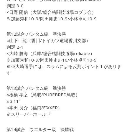
判定 3-0
×日野 陽信（大阪/総合格闘技道場コブラ会）
※加藤秀和10-9/岡田剛史10-9/小林卓司10-9
第12試合 バンタム級 準決勝
○山下 龍（香川/トイカツ道場香川支部）
判定 2-1
×大崎 勝海（兵庫/総合格闘技道場reliable）
※加藤秀和10-9/岡田剛史9-10/小林卓司10-9
※※大崎選手には、スラムによる反則ポイント１がありま
す
第13試合 バンタム級 準決勝
×板橋 孝之（鳥取/PUREBRED鳥取）
S 3’11”
○本田 良介（福岡/FIXXER）
※スリーパーホールド
第14試合 ウエルター級 決勝戦