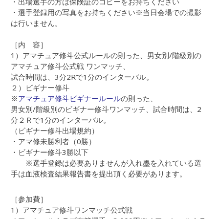
・出場選手の方は保険証のコピーをお持ちください
・選手登録用の写真をお持ちください※当日会場での撮影
は行いません。
［内 容］
1）アマチュア修斗公式ルールの則った、男女別/階級別の
アマチュア修斗公式戦 ワンマッチ、
試合時間は、3分2Rで1分のインターバル。
２）ビギナー修斗
※
アマチュア修斗ビギナールール
の則った、
男女別/階級別のビギナー修斗ワンマッチ、試合時間は、2
分２Ｒで1分のインターバル。
（ビギナー修斗出場規約）
・アマ修未勝利者（0勝）
・ビギナー修斗3勝以下
※選手登録は必要ありませんが入れ墨を入れている選
手は血液検査結果報告書を提出頂く必要があります。
［参加費］
1）アマチュア修斗ワンマッチ公式戦