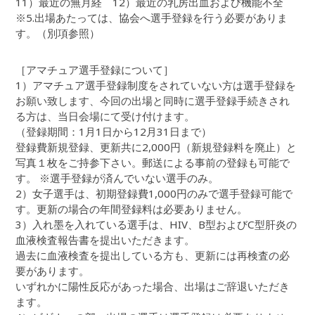
11）最近の無月経 12）最近の乳房出血および機能不全
※5.出場あたっては、協会へ選手登録を行う必要がありま
す。（別項参照）
［アマチュア選手登録について］
1）アマチュア選手登録制度をされていない方は選手登録を
お願い致します、今回の出場と同時に選手登録手続きされ
る方は、当日会場にて受け付けます。
（登録期間：1月1日から12月31日まで）
登録費新規登録、更新共に2,000円（新規登録料を廃止）と
写真１枚をご持参下さい。郵送による事前の登録も可能で
す。 ※選手登録が済んでいない選手のみ。
2）女子選手は、初期登録費1,000円のみで選手登録可能で
す。更新の場合の年間登録料は必要ありません。
3）入れ墨を入れている選手は、HIV、B型およびC型肝炎の
血液検査報告書を提出いただきます。
過去に血液検査を提出している方も、更新には再検査の必
要があります。
いずれかに陽性反応があった場合、出場はご辞退いただき
ます。