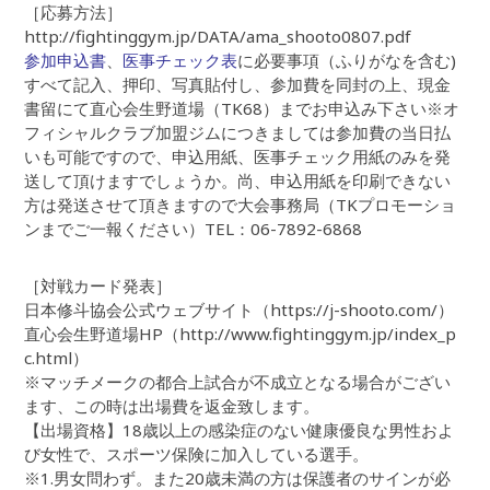
［応募方法］
http://fightinggym.jp/DATA/ama_shooto0807.pdf
参加申込書
、
医事チェック表
に必要事項（ふりがなを含む)
すべて記入、押印、写真貼付し、参加費を同封の上、現金
書留にて直心会生野道場（TK68）までお申込み下さい※オ
フィシャルクラブ加盟ジムにつきましては参加費の当日払
いも可能ですので、申込用紙、医事チェック用紙のみを発
送して頂けますでしょうか。尚、申込用紙を印刷できない
方は発送させて頂きますので大会事務局（TKプロモーショ
ンまでご一報ください）TEL：06-7892-6868
［対戦カード発表］
日本修斗協会公式ウェブサイト（https://j-shooto.com/）
直心会生野道場HP（http://www.fightinggym.jp/index_p
c.html）
※マッチメークの都合上試合が不成立となる場合がござい
ます、この時は出場費を返金致します。
【出場資格】18歳以上の感染症のない健康優良な男性およ
び女性で、スポーツ保険に加入している選手。
※1.男女問わず。また20歳未満の方は保護者のサインが必