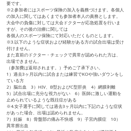
要です。
※2.参加者にはスポーツ保険の加入を義務づけます。各個人
の加入に関してはあくまでも参加者本人の責務とします。
大会中の負傷に対しては大会ドクターが応急処置を行いま
すが、その後の治療に関しては
各個人のスポーツ保険にて対応いただくものとします。
※3.以下のような症状および経験がある方の試合出場は受け
付けません。
また直前のドクター・チェックで異常が認められた方は、
出場できません。
（参加費は返却されます。）予めご了承下さい。
1）過去3ヶ月以内に試合または練習でKOや強いダウンをし
ている方
2）脳出血 3）HIV、B型およびC型肝炎 4）網膜剥離
5）試合出場に充分な視力がない 6）医師に激しい運動を
止められているような既往症がある
※4.女子選手に関しては過去3ヶ月以内に下記のような症状
があった場合、出場は認められません。
7）妊娠 8）骨盤部の痛み不快感 9）子宮内膜症 10）
異常膣出血