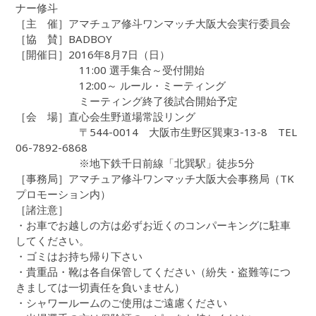
ナー修斗
［主 催］アマチュア修斗ワンマッチ大阪大会実行委員会
［協 賛］BADBOY
［開催日］2016年8月7日（日）
11:00 選手集合～受付開始
12:00～ ルール・ミーティング
ミーティング終了後試合開始予定
［会 場］直心会生野道場常設リング
〒544-0014 大阪市生野区巽東3-13-8 TEL
06-7892-6868
※地下鉄千日前線「北巽駅」徒歩5分
［事務局］アマチュア修斗ワンマッチ大阪大会事務局（TK
プロモーション内）
［諸注意］
・お車でお越しの方は必ずお近くのコンパーキングに駐車
してください。
・ゴミはお持ち帰り下さい
・貴重品・靴は各自保管してください（紛失・盗難等につ
きましては一切責任を負いません）
・シャワールームのご使用はご遠慮ください