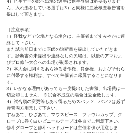
4）ビギナーの部へ出場の選手は選手登録は必要ありませ
ん、入れ墨をしている選手は3）と同様に血液検査報告書を
提出して頂きます。
［注意事項］
1）怪我などで欠場となる場合は、主催者まですみやかに連
絡して下さい。
また試合前日までに医師の診断書を提出していただきま
す。診断書の未提出や連絡なしの欠場は、以後のアマおよ
びプロ修斗大会への出場が制限されます。
2）本大会に関するあらゆる著作権、肖像権、およびそれら
に付帯する権利は、すべて主催者に帰属することになりま
す。
3）いかなる理由があっても一度提出した書類、出場費は一
切返却しません。 ※試合不成立の場合は返金致します。
4）試合順の変更等もあり得るためスパッツ、パンツは必ず
赤青両方用意して下さい。
すねあて、ひざあて、マウスピース、ファウルカップ、グ
ローブに巻く白いビニールテープは各自でご用意下さい。
修斗グローブと修斗ヘッドガードは主催者側が用意しま