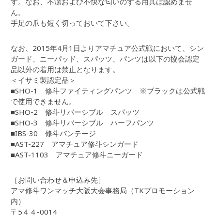
す。なお、不潔および不快な匂いのする用具は認めませ
ん。
手足の爪も短く切っておいて下さい。
なお、2015年4月1日よりアマチュア公式戦において、シン
ガード、ニーパッド、スパッツ、パンツは以下の協会認定
品以外の着用は禁止となります。
＜イサミ製認定品＞
■SHO-1 修斗ファイティングパンツ ※ブラックは公式戦
で使用できません。
■SHO-2 修斗リバーシブル スパッツ
■SHO-3 修斗リバーシブル ハーフパンツ
■IBS-30 修斗バンテージ
■AST-227 アマチュア修斗シンガード
■AST-1103 アマチュア修斗ニーガード
［お問い合わせ＆申込み先］
アマ修斗ワンマッチ大阪大会事務局（TKプロモーション
内）
〒5４４-0014