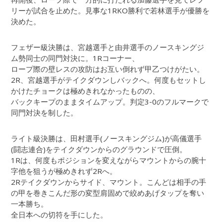
リーが試合を止めた。見事な1RKO勝利で若林選手が優勝を
決めた。
フェザー級決勝は、宮越選手と由井選手のノースキングジ
ム勢同士の同門対決に。1Rコーナー、
ロープ際の壁レスの攻防はお互い倒れず甲乙つけがたい。
2R、宮越選手がテイクダウンしバックへ。何度もセットし
かけたチョークは極めきれなかったものの、
バックキープのままタイムアップ。判定3-0のフルマークで
同門対決を制した。
ライト級決勝は、田村選手(ノースキングジム)が高儀選手
(闘志連合)をテイクダウンからのグラウンドで圧倒。
1Rは、何度もポジションを変えながらマウントからの腕十
字他を狙うが極めきれず2Rへ。
2Rテイクダウンからサイド、マウント。こんどは相手の手
の甲を巻きこんだ形の変型肩固めで絞めあげタップを奪い
一本勝ち。
全日本への切符を手にした。