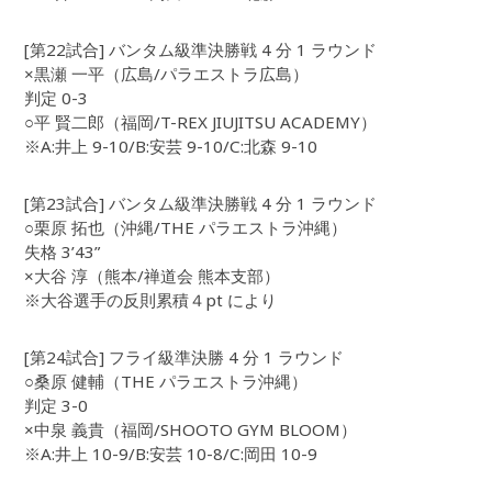
[第22試合] バンタム級準決勝戦 4 分 1 ラウンド
×黒瀬 一平（広島/パラエストラ広島）
判定 0-3
○平 賢二郎（福岡/T-REX JIUJITSU ACADEMY）
※A:井上 9-10/B:安芸 9-10/C:北森 9-10
[第23試合] バンタム級準決勝戦 4 分 1 ラウンド
○栗原 拓也（沖縄/THE パラエストラ沖縄）
失格 3’43”
×大谷 淳（熊本/禅道会 熊本支部）
※大谷選手の反則累積４pt により
[第24試合] フライ級準決勝 4 分 1 ラウンド
○桑原 健輔（THE パラエストラ沖縄）
判定 3-0
×中泉 義貴（福岡/SHOOTO GYM BLOOM）
※A:井上 10-9/B:安芸 10-8/C:岡田 10-9