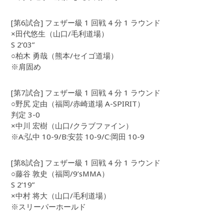
[第6試合] フェザー級 1 回戦 4 分 1 ラウンド
×田代悠生（山口/毛利道場）
S 2’03”
○柏木 勇哉（熊本/セイゴ道場）
※肩固め
[第7試合] フェザー級 1 回戦 4 分 1 ラウンド
○野尻 定由（福岡/赤崎道場 A-SPIRIT）
判定 3-0
×中川 宏樹（山口/クラブファイン）
※A:弘中 10-9/B:安芸 10-9/C:岡田 10-9
[第8試合] フェザー級 1 回戦 4 分 1 ラウンド
○藤谷 敦史（福岡/9’sMMA）
S 2’19”
×中村 将大（山口/毛利道場）
※スリーパーホールド