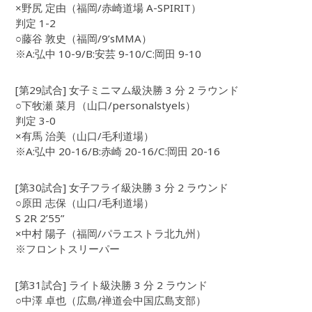
×野尻 定由（福岡/赤崎道場 A-SPIRIT）
判定 1-2
○藤谷 敦史（福岡/9’sMMA）
※A:弘中 10-9/B:安芸 9-10/C:岡田 9-10
[第29試合] 女子ミニマム級決勝 3 分 2 ラウンド
○下牧瀬 菜月（山口/personalstyels）
判定 3-0
×有馬 治美（山口/毛利道場）
※A:弘中 20-16/B:赤崎 20-16/C:岡田 20-16
[第30試合] 女子フライ級決勝 3 分 2 ラウンド
○原田 志保（山口/毛利道場）
S 2R 2’55”
×中村 陽子（福岡/パラエストラ北九州）
※フロントスリーパー
[第31試合] ライト級決勝 3 分 2 ラウンド
○中澤 卓也（広島/禅道会中国広島支部）