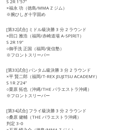
S 2R 1’57”
×福永 功（徳島/MMA Z ジム）
※腕ひしぎ十字固め
[第32試合] ミドル級決勝 3 分 2 ラウンド
×田口 雅浩（福岡/赤崎道場 A-SPIRIT）
S 2R 19”
○御手洗 正国（福岡/覚信塾）
※フロントスリーパー
[第33試合] バンタム級決勝 3 分 2 ラウンド
×平 賢二郎（福岡/T-REX JIUJITSU ACADEMY）
S 1R 2’24”
○栗原 拓也（沖縄/THE パラエストラ沖縄）
※フロントスリーパー
[第34試合] フライ級決勝 3 分 2 ラウンド
○桑原 健輔（THE パラエストラ沖縄）
判定 3-0
×石原 愼之介（徳島/MMA Z ジム）