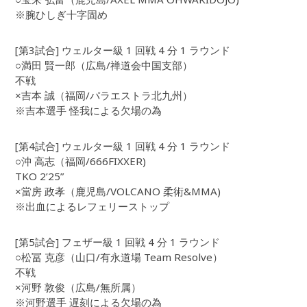
※腕ひしぎ十字固め
[第3試合] ウェルター級 1 回戦 4 分 1 ラウンド
○満田 賢一郎（広島/禅道会中国支部）
不戦
×吉本 誠（福岡/パラエストラ北九州）
※吉本選手 怪我による欠場の為
[第4試合] ウェルター級 1 回戦 4 分 1 ラウンド
○沖 高志（福岡/666FIXXER)
TKO 2’25”
×當房 政孝（鹿児島/VOLCANO 柔術&MMA)
※出血によるレフェリーストップ
[第5試合] フェザー級 1 回戦 4 分 1 ラウンド
○松冨 克彦（山口/有永道場 Team Resolve）
不戦
×河野 敦俊（広島/無所属）
※河野選手 遅刻による欠場の為