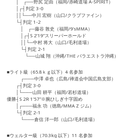
│ ┌──野尻 定由（福岡/赤崎道場 A-SPIRIT）
│┌┤判定 3-0
││└──中川 宏樹（山口/クラブファイン）
└┤判定 1-2
│ ┌─藤谷 敦史（福岡/9’sMMA）
│┌┤S 2’19”スリーパーホールド
││└─中村 将大（山口/毛利道場）
└┤判定 2-1
└──山城 翔（沖縄/THE パラエストラ沖縄）
■ライト級（65.8ｋｇ以下）4 名参加
┌───中澤 卓也（広島/禅道会中国広島支部）
┌┤判定 3-0
│└───山田 耕平（福岡/若杉道場）
優勝┤S 2R 1’57”※腕ひしぎ十字固め
│┌───福永 功（徳島/MMA Z ジム）
└┤判定 2-1
└───倉信 洋一郎（山口/毛利道場）
■ウェルター級（70.3kg 以下）11 名参加