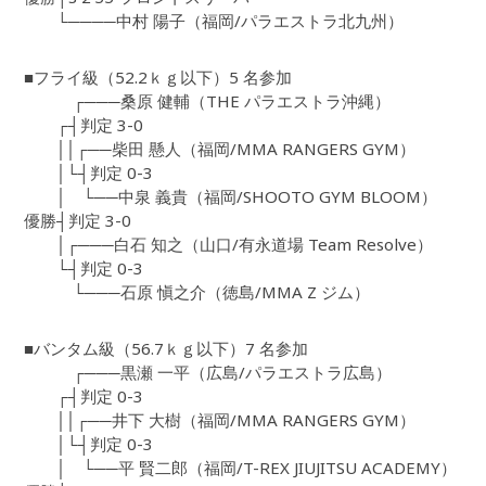
└────中村 陽子（福岡/パラエストラ北九州）
■フライ級（52.2ｋｇ以下）5 名参加
┌───桑原 健輔（THE パラエストラ沖縄）
┌┤判定 3-0
││┌──柴田 懸人（福岡/MMA RANGERS GYM）
│└┤判定 0-3
│ └──中泉 義貴（福岡/SHOOTO GYM BLOOM）
優勝┤判定 3-0
│┌───白石 知之（山口/有永道場 Team Resolve）
└┤判定 0-3
└───石原 愼之介（徳島/MMA Z ジム）
■バンタム級（56.7ｋｇ以下）7 名参加
┌───黒瀬 一平（広島/パラエストラ広島）
┌┤判定 0-3
││┌──井下 大樹（福岡/MMA RANGERS GYM）
│└┤判定 0-3
│ └──平 賢二郎（福岡/T-REX JIUJITSU ACADEMY）