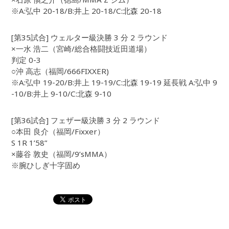
※A:弘中 20-18/B:井上 20-18/C:北森 20-18
[第35試合] ウェルター級決勝 3 分 2 ラウンド
×一水 浩二（宮崎/総合格闘技近田道場）
判定 0-3
○沖 高志（福岡/666FIXXER)
※A:弘中 19-20/B:井上 19-19/C:北森 19-19 延長戦 A:弘中 9
-10/B:井上 9-10/C:北森 9-10
[第36試合] フェザー級決勝 3 分 2 ラウンド
○本田 良介（福岡/Fixxer）
S 1R 1’58”
×藤谷 敦史（福岡/9’sMMA）
※腕ひしぎ十字固め