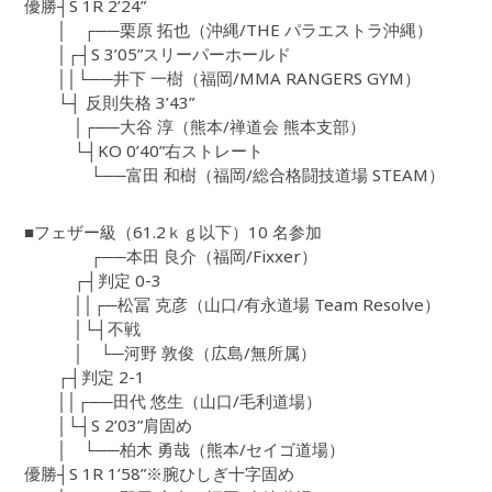
優勝┤S 1R 2’24”
│ ┌──栗原 拓也（沖縄/THE パラエストラ沖縄）
│┌┤S 3’05”スリーパーホールド
││└──井下 一樹（福岡/MMA RANGERS GYM）
└┤ 反則失格 3’43”
│┌──大谷 淳（熊本/禅道会 熊本支部）
└┤KO 0’40”右ストレート
└──富田 和樹（福岡/総合格闘技道場 STEAM）
■フェザー級（61.2ｋｇ以下）10 名参加
┌──本田 良介（福岡/Fixxer）
┌┤判定 0-3
││┌─松冨 克彦（山口/有永道場 Team Resolve）
│└┤不戦
│ └─河野 敦俊（広島/無所属）
┌┤判定 2-1
││┌──田代 悠生（山口/毛利道場）
│└┤S 2’03”肩固め
│ └──柏木 勇哉（熊本/セイゴ道場）
優勝┤S 1R 1’58”※腕ひしぎ十字固め