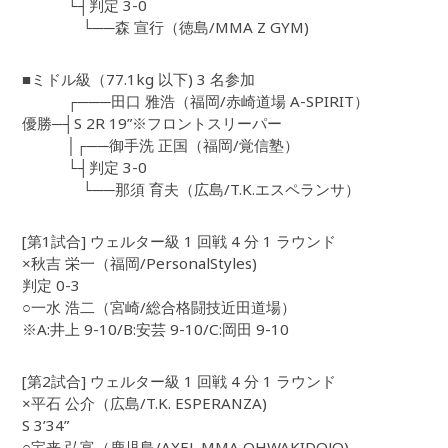
└┤判定 3-0
└──森 宣行（徳島/MMA Z GYM)
■ミドル級（77.1kg 以下) 3 名参加
┌───田口 雅浩（福岡/赤崎道場 A-SPIRIT）
優勝─┤S 2R 19”※フロントスリーパー
│┌──御手洗 正国（福岡/覚信塾）
└┤判定 3-0
└──那須 育夫（広島/T.K.エスペランサ）
[第1試合] ウェルター級 1 回戦 4 分 1 ラウンド
×秋吉 栄一（福岡/PersonalStyles)
判定 0-3
○一水 浩二（宮崎/総合格闘技近田道場）
※A:井上 9-10/B:安芸 9-10/C:岡田 9-10
[第2試合] ウェルター級 1 回戦 4 分 1 ラウンド
×平石 公介（広島/T.K. ESPERANZA)
S 3’34”
○宝来 弘富（鹿児島/AXEL MMA OHWAKIDOJO)