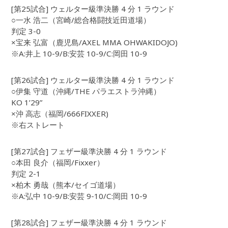
[第25試合] ウェルター級準決勝 4 分 1 ラウンド
○一水 浩二（宮崎/総合格闘技近田道場）
判定 3-0
×宝来 弘富（鹿児島/AXEL MMA OHWAKIDOJO)
※A:井上 10-9/B:安芸 10-9/C:岡田 10-9
[第26試合] ウェルター級準決勝 4 分 1 ラウンド
○伊集 守道（沖縄/THE パラエストラ沖縄）
KO 1’29”
×沖 高志（福岡/666FIXXER)
※右ストレート
[第27試合] フェザー級準決勝 4 分 1 ラウンド
○本田 良介（福岡/Fixxer）
判定 2-1
×柏木 勇哉（熊本/セイゴ道場）
※A:弘中 10-9/B:安芸 9-10/C:岡田 10-9
[第28試合] フェザー級準決勝 4 分 1 ラウンド