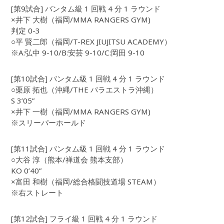
[第9試合] バンタム級 1 回戦 4 分 1 ラウンド
×井下 大樹（福岡/MMA RANGERS GYM)
判定 0-3
○平 賢二郎（福岡/T-REX JIUJITSU ACADEMY）
※A:弘中 9-10/B:安芸 9-10/C:岡田 9-10
[第10試合] バンタム級 1 回戦 4 分 1 ラウンド
○栗原 拓也（沖縄/THE パラエストラ沖縄）
S 3’05”
×井下 一樹（福岡/MMA RANGERS GYM)
※スリーパーホールド
[第11試合] バンタム級 1 回戦 4 分 1 ラウンド
○大谷 淳（熊本/禅道会 熊本支部）
KO 0’40”
×富田 和樹（福岡/総合格闘技道場 STEAM）
※右ストレート
[第12試合] フライ級 1 回戦 4 分 1 ラウンド