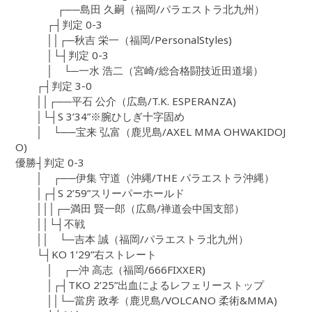
┌──島田 久嗣（福岡/パラエストラ北九州）
┌┤判定 0-3
││┌─秋吉 栄一（福岡/PersonalStyles)
│└┤判定 0-3
│ └─一水 浩二（宮崎/総合格闘技近田道場）
┌┤判定 3-0
││┌──平石 公介（広島/T.K. ESPERANZA)
│└┤S 3’34”※腕ひしぎ十字固め
│ └──宝来 弘富（鹿児島/AXEL MMA OHWAKIDOJ
O)
優勝┤判定 0-3
│ ┌──伊集 守道（沖縄/THE パラエストラ沖縄）
│┌┤S 2’59”スリーパーホールド
│││┌─満田 賢一郎（広島/禅道会中国支部）
││└┤不戦
││ └─吉本 誠（福岡/パラエストラ北九州）
└┤KO 1’29”右ストレート
│ ┌─沖 高志（福岡/666FIXXER)
│┌┤TKO 2’25”出血によるレフェリーストップ
││└─當房 政孝（鹿児島/VOLCANO 柔術&MMA)