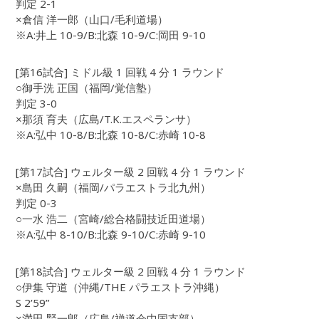
判定 2-1
×倉信 洋一郎（山口/毛利道場）
※A:井上 10-9/B:北森 10-9/C:岡田 9-10
[第16試合] ミドル級 1 回戦 4 分 1 ラウンド
○御手洗 正国（福岡/覚信塾）
判定 3-0
×那須 育夫（広島/T.K.エスペランサ）
※A:弘中 10-8/B:北森 10-8/C:赤崎 10-8
[第17試合] ウェルター級 2 回戦 4 分 1 ラウンド
×島田 久嗣（福岡/パラエストラ北九州）
判定 0-3
○一水 浩二（宮崎/総合格闘技近田道場）
※A:弘中 8-10/B:北森 9-10/C:赤崎 9-10
[第18試合] ウェルター級 2 回戦 4 分 1 ラウンド
○伊集 守道（沖縄/THE パラエストラ沖縄）
S 2’59”
×満田 賢一郎（広島/禅道会中国支部）