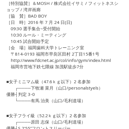
［特別協賛］＆MOSH / 株式会社イサミ / フィットネスシ
ョップ / 湾岸画廊
［協 賛］BAD BOY
［日 時］2016 年 7 月 24 日(日)
09:30 選手集合~受付開始
10:30 ルール・ミーティング
10:45 試合開始予定
［会 場］福岡歯科大学トレーニンク室
〒814-0193 福岡市早良区田村 2丁目15番1号
http://www.fdcnet.ac.jp/col/info/gym/index.html
福岡市営地下鉄七隈線 加茂駅徒歩7分
■女子ミニマム級（47.6ｋｇ以下）2 名参加
┌────下牧瀬 菜月（山口/personalstyels）
優勝┤判定 3-0
└────有馬 治美（山口/毛利道場）
■女子フライ級（52.2ｋｇ以下）2 名参加
┌────原田 志保（山口/毛利道場）
優勝┤S 2’55”フロントスリーパー