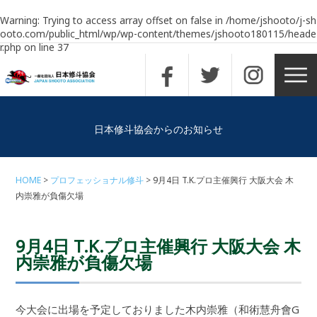
Warning
: Trying to access array offset on false in
/home/jshooto/j-sh
ooto.com/public_html/wp/wp-content/themes/jshooto180115/heade
r.php
on line
37
日本修斗協会からのお知らせ
HOME
プロフェッショナル修斗
9月4日 T.K.プロ主催興行 大阪大会 木
内崇雅が負傷欠場
9月4日 T.K.プロ主催興行 大阪大会 木
内崇雅が負傷欠場
今大会に出場を予定しておりました木内崇雅（和術慧舟會G