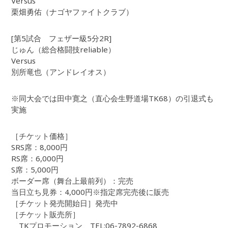
Versus
栗畑勇佑（ナゴヤファイトクラブ）
[第5試合 フェザー級5分2R]
じゅん（総合格闘技reliable）
Versus
別所竜也（アンドレイオス）
※同大会では田中寛之（直心会生野道場TK68）の引退式も
実施
［チケット価格］
SRS席：8,000円
RS席：6,000円
S席：5,000円
ボーダー席（舞台上最前列）：完売
当日立ち見券：4,000円※指定席完売後に販売
［チケット発売開始日］発売中
［チケット販売所］
TKプロモーション TEL:06-7892-6868