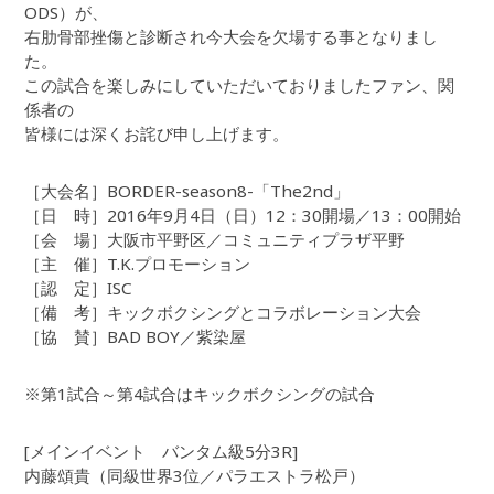
ODS）が、
右肋骨部挫傷と診断され今大会を欠場する事となりまし
た。
この試合を楽しみにしていただいておりましたファン、関
係者の
皆様には深くお詫び申し上げます。
［大会名］BORDER-season8-「The2nd」
［日 時］2016年9月4日（日）12：30開場／13：00開始
［会 場］大阪市平野区／コミュニティプラザ平野
［主 催］T.K.プロモーション
［認 定］ISC
［備 考］キックボクシングとコラボレーション大会
［協 賛］BAD BOY／紫染屋
※第1試合～第4試合はキックボクシングの試合
[メインイベント バンタム級5分3R]
内藤頌貴（同級世界3位／パラエストラ松戸）