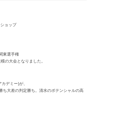
スショップ
斗関東選手権
規模の大会となりました。
アカデミー)が、
ち勝ち大差の判定勝ち。清水のポテンシャルの高