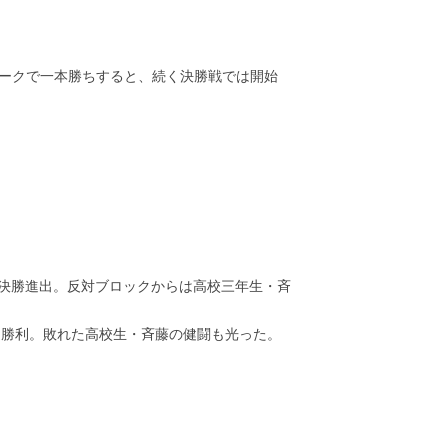
ョークで一本勝ちすると、続く決勝戦では開始
に勝ち進み決勝進出。反対ブロックからは高校三年生・斉
定勝利。敗れた高校生・斉藤の健闘も光った。