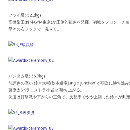
フライ級(-52.2kg)
高橋梨王(修斗GYM東京)が圧倒的強さを発揮。初戦をフロントチ
早々の右フックで一発ＫＯ。
バンタム級(-56.7kg)
前評判の高い 鈴木大輔(秋本道場jungle junction)が順当
藤康太(パラエストラ小岩)が勝ち上がる。
決勝は打撃戦や下からの三角で、支配率でやや上回った鈴木が判