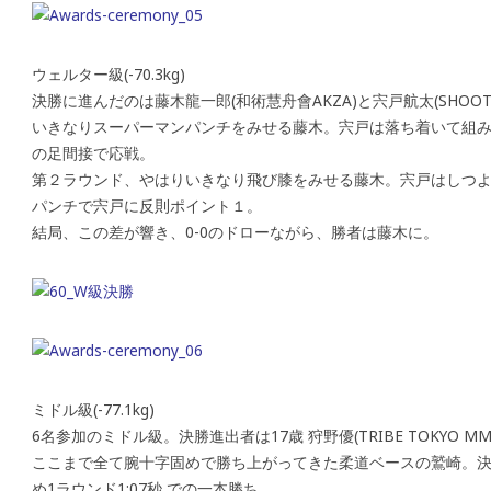
ウェルター級(-70.3kg)
決勝に進んだのは藤木龍一郎(和術慧舟會AKZA)と宍戸航太(SHOOTO GYM
いきなりスーパーマンパンチをみせる藤木。宍戸は落ち着いて組
の足間接で応戦。
第２ラウンド、やはりいきなり飛び膝をみせる藤木。宍戸はしつ
パンチで宍戸に反則ポイント１。
結局、この差が響き、0-0のドローながら、勝者は藤木に。
ミドル級(-77.1kg)
6名参加のミドル級。決勝進出者は17歳 狩野優(TRIBE TOKYO 
ここまで全て腕十字固めで勝ち上がってきた柔道ベースの鷲崎。
め1ラウンド1:07秒 での一本勝ち。