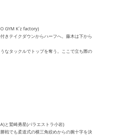
 K´z factory)
み付きテイクダウンからハーフへ。藤木は下から
ようなタックルでトップを奪う。ここで立ち際の
MMA)と鷲崎勇星(パラエストラ小岩)
決勝戦でも柔道式の横三角絞めからの腕十字を決