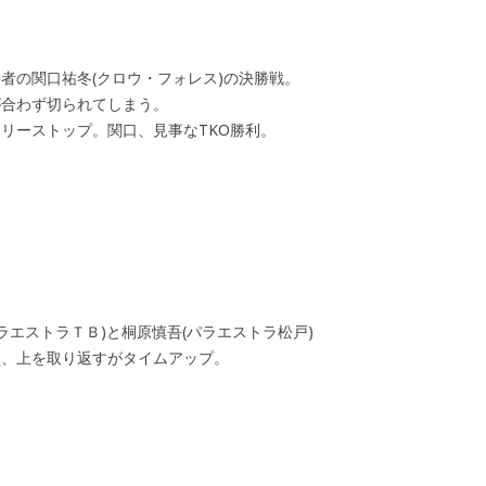
北優勝者の関口祐冬(クロウ・フォレス)の決勝戦。
が合わず切られてしまう。
リーストップ。関口、見事なTKO勝利。
ラエストラＴＢ)と桐原慎吾(パラエストラ松戸)
盤、上を取り返すがタイムアップ。