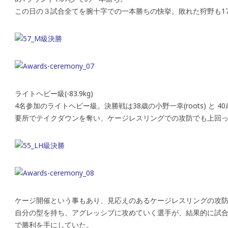
この日の３試合全てを腕十字での一本勝ちの快挙。敗れた狩野も1
ライトヘビー級(-83.9kg)
4名参加のライトヘビー級。決勝戦は38歳の小野一幸(roots) と 4
要所でテイクダウンを奪い、ケージレスリングでの攻防でも上回
ケージ開催という事もあり、見応えのあるケージレスリングの攻
自分の型を持ち、アグレッシブに攻めていく選手が、結果的に試
で勝利を手にしていた。