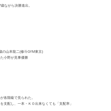
7歳ながら決勝進出。
0歳の山本龍二(修斗GYM東京)
った小野が見事優勝
防が各階級で見られた。
合を支配し、一本・ＫＯ出来なくても「支配率」