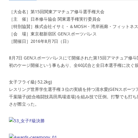
［大会名］第15回関東アマチュア修斗選手権大会
［主 催］日本修斗協会 関東選手権実行委員会
［特別協賛］株式会社イサミ・＆MOSH・湾岸画廊・フィットネ
［会 場］東京都新宿区 GENスポーツパレス
［開催日］2016年8月7日（日）
8月7日 GENスポーツパレスにて開催された第15回アマチュア修
初のケージ開催という事もあり、全60試合と全日本選手権に次ぐ
女子フライ級(-52.2kg)
レスリング世界学生選手権３位の実績を持つ清水愛(GENスポーツ
千葉陽子(総合格闘技高田馬場道場)を組み技で圧倒。打撃でも打
さが際立った。