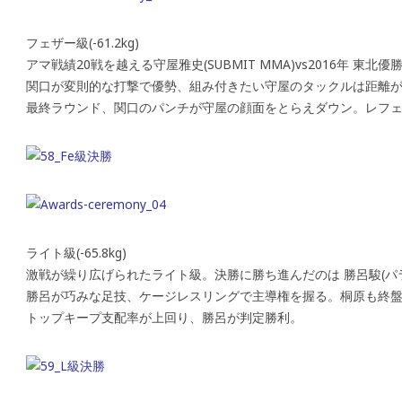
フェザー級(-61.2kg)
アマ戦績20戦を越える守屋雅史(SUBMIT MMA)vs2016年 東
関口が変則的な打撃で優勢、組み付きたい守屋のタックルは距離
最終ラウンド、関口のパンチが守屋の顔面をとらえダウン。レフェ
ライト級(-65.8kg)
激戦が繰り広げられたライト級。決勝に勝ち進んだのは 勝呂駿(パ
勝呂が巧みな足技、ケージレスリングで主導権を握る。桐原も終
トップキープ支配率が上回り、勝呂が判定勝利。