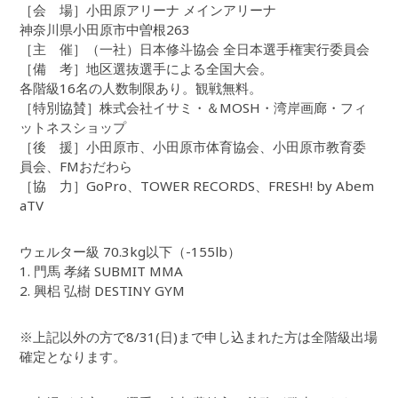
［会 場］小田原アリーナ メインアリーナ
神奈川県小田原市中曽根263
［主 催］（一社）日本修斗協会 全日本選手権実行委員会
［備 考］地区選抜選手による全国大会。
各階級16名の人数制限あり。観戦無料。
［特別協賛］株式会社イサミ・＆MOSH・湾岸画廊・フィ
ットネスショップ
［後 援］小田原市、小田原市体育協会、小田原市教育委
員会、FMおだわら
［協 力］GoPro、TOWER RECORDS、FRESH! by Abem
aTV
ウェルター級 70.3kg以下（-155lb）
1. 門馬 孝緒 SUBMIT MMA
2. 興梠 弘樹 DESTINY GYM
※上記以外の方で8/31(日)まで申し込まれた方は全階級出場
確定となります。