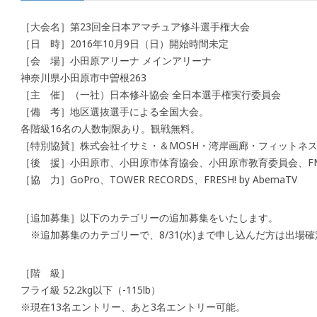
［大会名］第23回全日本アマチュア修斗選手権大会
［日 時］2016年10月9日（日）開始時間未定
［会 場］小田原アリーナ メインアリーナ
神奈川県小田原市中曽根263
［主 催］（一社）日本修斗協会 全日本選手権実行委員会
［備 考］地区選抜選手による全国大会。
各階級16名の人数制限あり。観戦無料。
［特別協賛］株式会社イサミ・＆MOSH・湾岸画廊・フィットネ
［後 援］小田原市、小田原市体育協会、小田原市教育委員会、F
［協 力］GoPro、TOWER RECORDS、FRESH! by AbemaTV
［追加募集］以下のカテゴリーの追加募集をいたします。
※追加募集のカテゴリーで、8/31(水)まで申し込んだ方は出場
［階 級］
フライ級 52.2kg以下（-115lb）
※現在13名エントリー、あと3名エントリー可能。