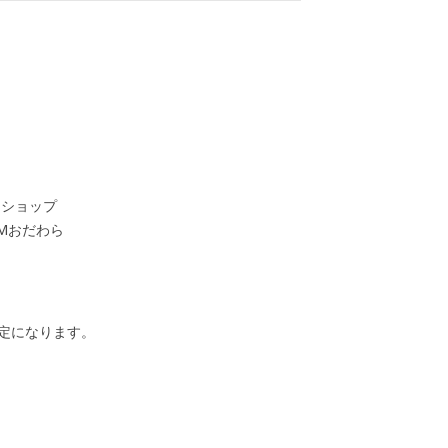
スショップ
Mおだわら
確定になります。