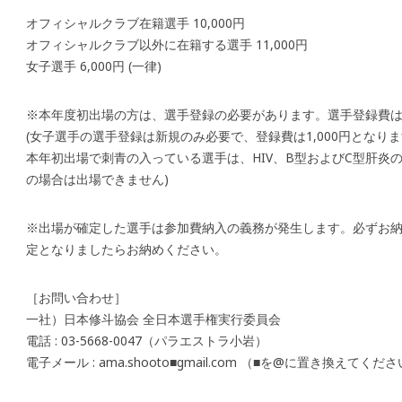
オフィシャルクラブ在籍選手 10,000円
オフィシャルクラブ以外に在籍する選手 11,000円
女子選手 6,000円 (一律)
※本年度初出場の方は、選手登録の必要があります。選手登録費は新
(女子選手の選手登録は新規のみ必要で、登録費は1,000円とな
本年初出場で刺青の入っている選手は、HIV、B型およびC型肝炎
の場合は出場できません)
※出場が確定した選手は参加費納入の義務が発生します。必ずお
定となりましたらお納めください。
［お問い合わせ］
一社）日本修斗協会 全日本選手権実行委員会
電話 : 03-5668-0047（パラエストラ小岩）
電子メール : ama.shooto■gmail.com （■を@に置き換えてくだ