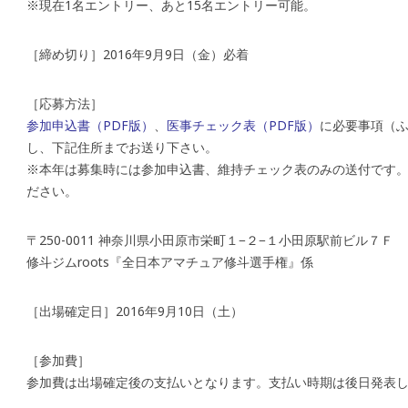
※現在1名エントリー、あと15名エントリー可能。
［締め切り］2016年9月9日（金）必着
［応募方法］
参加申込書（PDF版）
、
医事チェック表（PDF版）
に必要事項（ふ
し、下記住所までお送り下さい。
※本年は募集時には参加申込書、維持チェック表のみの送付です
ださい。
〒250-0011 神奈川県小田原市栄町１−２−１小田原駅前ビル７Ｆ
修斗ジムroots『全日本アマチュア修斗選手権』係
［出場確定日］2016年9月10日（土）
［参加費］
参加費は出場確定後の支払いとなります。支払い時期は後日発表