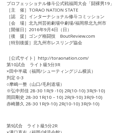
プロフェッショナル修斗公式戦福岡大会「闘裸男19」
［主 催］TORAO NATION STATE
［認 定］インターナショナル修斗コミッション
［会 場］北九州芸術劇場中劇場/福岡県北九州市
［開催日］2016年9月4日（日）
［後 援］ゴング格闘技 BoutReview.com
［特別後援］北九州市レスリング協会
［公式サイト］http://toraonation.com/
第10試合 ライト級5分3R
×田中半蔵（福岡/シューティングジム横浜）
判定 0-3
○摩嶋一整（山口/毛利道場）
※弘中邦佳 28-30 1R(9 -10) 2R(10-10) 3R(9-10)
岡田剛史 28-30 1R(10 – 10) 2R(9-10) 3R(9-10)
赤崎勝久 28-30 1R(9-10) 2R(10-10) 3R(9-10)
第9試合 ライト級5分2R
×溝口直右（福岡/誠流会館）