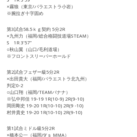
×霧狼（東京/パラエストラ小岩）
※腕拉ぎ十字固め
第3試合58.5ｋｇ契約 5分2R
×九州力（福岡/総合格闘技道場STEAM）
S 1R 3’57”
○秋山翼（山口/毛利道場）
※フロントスリーパーホールド
第2試合フェザー級5分2R
×出田貴大（福岡/パラエストラ北九州）
判定0-2
○山口翔（福岡/TEAMバナナ）
※弘中邦佳 19-19 1R(10-9) 2R(9-10)
岡田剛史 19-20 1R(10-10) 2R(9 -10)
村井貴史 19-20 1R(10-10) 2R(9-10)
第1試合ミドル級5分2R
×橋本公一（福岡/9’ｓ MMA）