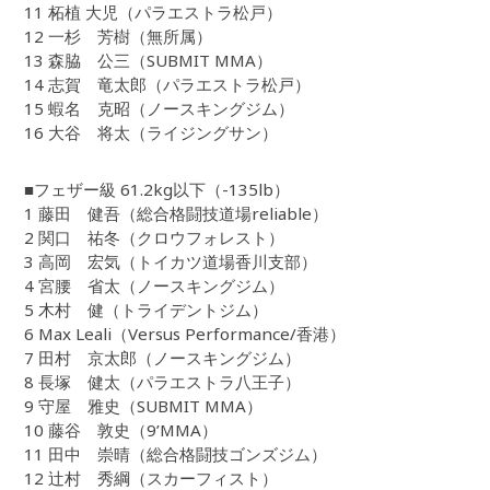
11 柘植 大児（パラエストラ松戸）
12 一杉 芳樹（無所属）
13 森脇 公三（SUBMIT MMA）
14 志賀 竜太郎（パラエストラ松戸）
15 蝦名 克昭（ノースキングジム）
16 大谷 将太（ライジングサン）
■フェザー級 61.2kg以下（-135lb）
1 藤田 健吾（総合格闘技道場reliable）
2 関口 祐冬（クロウフォレスト）
3 高岡 宏気（トイカツ道場香川支部）
4 宮腰 省太（ノースキングジム）
5 木村 健（トライデントジム）
6 Max Leali（Versus Performance/香港）
7 田村 京太郎（ノースキングジム）
8 長塚 健太（パラエストラ八王子）
9 守屋 雅史（SUBMIT MMA）
10 藤谷 敦史（9’MMA）
11 田中 崇晴（総合格闘技ゴンズジム）
12 辻村 秀綱（スカーフィスト）