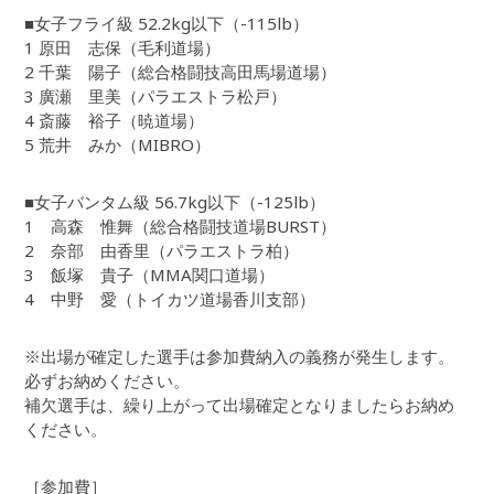
■女子フライ級 52.2kg以下（-115lb）
1 原田 志保（毛利道場）
2 千葉 陽子（総合格闘技高田馬場道場）
3 廣瀬 里美（パラエストラ松戸）
4 斎藤 裕子（暁道場）
5 荒井 みか（MIBRO）
■女子バンタム級 56.7kg以下（-125lb）
1 高森 惟舞（総合格闘技道場BURST）
2 奈部 由香里（パラエストラ柏）
3 飯塚 貴子（MMA関口道場）
4 中野 愛（トイカツ道場香川支部）
※出場が確定した選手は参加費納入の義務が発生します。
必ずお納めください。
補欠選手は、繰り上がって出場確定となりましたらお納め
ください。
［参加費］