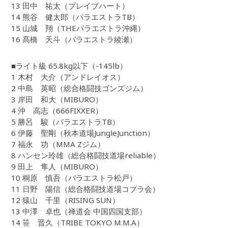
13 田中 祐太（ブレイブハート）
14 熊谷 健太郎（パラエストラTB）
15 山城 翔（THEパラエストラ沖縄）
16 髙橋 天斗（パラエストラ綾瀬）
■ライト級 65.8kg以下（-145lb）
1 木村 大介（アンドレイオス）
2 中島 英昭（総合格闘技ゴンズジム）
3 岸田 和大（MIBURO）
4 沖 高志（666FIXXER）
5 勝呂 駿（パラエストラTB）
6 伊藤 聖剛（秋本道場JungleJunction）
7 福永 功（MMA Zジム）
8 ハンセン玲雄（総合格闘技道場reliable）
9 田上 隼人（MIBURO）
10 桐原 慎吾（パラエストラ松戸）
11 日野 陽信（総合格闘技道場コブラ会）
12 猿山 千里（RISING SUN）
13 中澤 卓也（禅道会 中国四国支部）
14 笹 晋久（TRIBE TOKYO M.M.A）