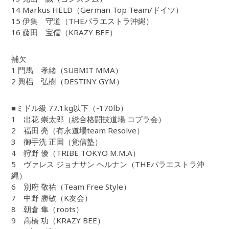
14 Markus HELD（German Top Team/ドイツ）
15 伊集 守道（THEパラエストラ沖縄）
16 藤田 宝儒（KRAZY BEE）
補欠
1 門馬 孝緒（SUBMIT MMA）
2 興梠 弘樹（DESTINY GYM）
■ミドル級 77.1kg以下（-170lb）
1 出花 崇太郎（総合格闘技道場 コブラ会）
2 福田 亮（有永道場team Resolve）
3 御手洗 正国（覚信塾）
4 狩野 優（TRIBE TOKYO M.M.A）
5 ヴァレス ジョナサン ヘルナン（THEパラエストラ沖
縄）
6 別府 敬祐（Team Free Style）
7 中野 勝敏（K友会）
8 朝倉 隼（roots）
9 高橋 功（KRAZY BEE）