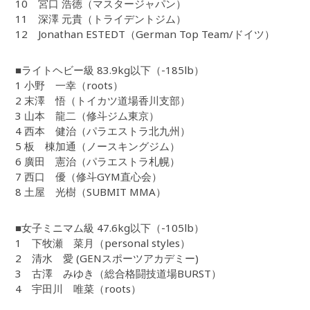
10 宮口 浩徳（マスタージャパン）
11 深澤 元貴（トライデントジム）
12 Jonathan ESTEDT（German Top Team/ドイツ）
■ライトヘビー級 83.9kg以下（-185lb）
1 小野 一幸（roots）
2 末澤 悟（トイカツ道場香川支部）
3 山本 龍二（修斗ジム東京）
4 西本 健治（パラエストラ北九州）
5 板 棟加通（ノースキングジム）
6 廣田 憲治（パラエストラ札幌）
7 西口 優（修斗GYM直心会）
8 土屋 光樹（SUBMIT MMA）
■女子ミニマム級 47.6kg以下（-105lb）
1 下牧瀬 菜月（personal styles）
2 清水 愛 (GENスポーツアカデミー)
3 古澤 みゆき（総合格闘技道場BURST）
4 宇田川 唯菜（roots）