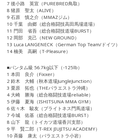
7 後小路 英宣（PUREBRED鳥取）
8 猪原 聖太（ALIVE）
9 石原 慎之介（MMAZジム）
10 千葉 由郷（総合格闘技高田馬場道場）
11 門田 省吾（総合格闘技道場BURST）
12 岡部 克己（NEW GROUND）
13 Luca LANGENECK（German Top Team/ドイツ）
14 楠美 高嗣（T-Pleasure）
■バンタム級 56.7kg以下（-125lb）
1 本田 良介（Fixxer）
2 鈴木 大輔（秋本道場JungleJunction）
3 栗原 拓也（THEパラエストラ沖縄）
4 大崎 勝海（総合格闘技道場reliable）
5 伊藤 夏海（ISHITSUNA MMA GYM）
6 佐々木 駿友（ブライトネス門馬道場）
7 今城 佑基（総合格闘技道場BURST）
8 山下 龍（トイカツ道場香川支部）
9 平 賢二郎（T-REX JIUJITSU ACADEMY）
10 斉藤 康太（パラエストラ小岩）