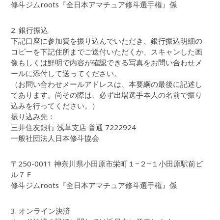
修斗ジムroots『全日本アマチュア修斗選手権』係
2. 銀行振込
下記口座に参加費を振り込んでいただき、銀行振込明細の
コピーを下記住所までご送付いただくか、スキャンした画
像もしくは鮮明で内容が確認できる写真をお問い合わせメ
ールに添付して送ってください。
（お問い合わせメールアドレスは、本要綱の最後に記述し
てあります。尚その際は、必ず出場選手本人の名前で振り
込みを行ってください。）
振り込み先：
三井住友銀行 浅草支店 普通 7222924
一般社団法人日本修斗協会
〒250-0011 神奈川県小田原市栄町１−２−１小田原駅前ビ
ル７Ｆ
修斗ジムroots『全日本アマチュア修斗選手権』係
3. オンライン決済