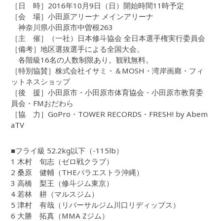
［日 時］2016年10月9日（日）開始時間11時予定
［会 場］小田原アリーナ メインアリーナ
神奈川県小田原市中曽根263
［主 催］（一社）日本修斗協会 全日本選手権実行委員会
［備考］地区選抜選手による全国大会。
各階級16名の人数制限あり。観戦無料。
［特別協賛］株式会社イサミ・＆MOSH・湾岸画廊・フィ
ットネスショップ
［後 援］小田原市・小田原市体育協会・小田原市教育委
員会・FMおだわら
［協 力］GoPro・TOWER RECORDS・FRESH! by Abem
aTV
■フライ級 52.2kg以下（-115lb）
1 木村 旬志（ゼロ戦クラブ）
2 桑原 健輔（THEパラエストラ沖縄）
3 高橋 梨王（修斗ジム東京）
4 若林 耕（マルスジム）
5 津村 有哉（リバーサルジム川口リディップス）
6 大勝 拓真（MMA Zジム）