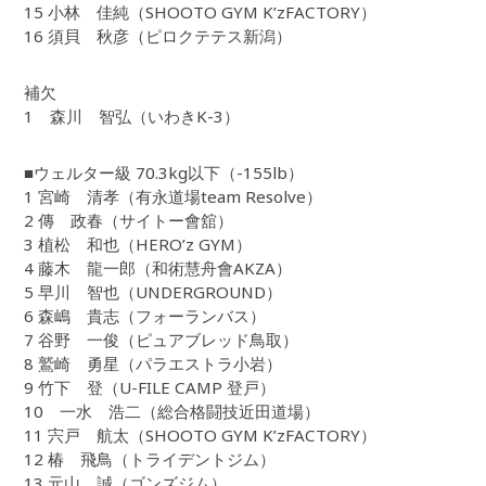
15 小林 佳純（SHOOTO GYM K’zFACTORY）
16 須貝 秋彦（ピロクテテス新潟）
補欠
1 森川 智弘（いわきK-3）
■ウェルター級 70.3kg以下（-155lb）
1 宮崎 清孝（有永道場team Resolve）
2 傳 政春（サイトー會舘）
3 植松 和也（HERO’z GYM）
4 藤木 龍一郎（和術慧舟會AKZA）
5 早川 智也（UNDERGROUND）
6 森嶋 貴志（フォーランバス）
7 谷野 一俊（ピュアブレッド鳥取）
8 鷲崎 勇星（パラエストラ小岩）
9 竹下 登（U-FILE CAMP 登戸）
10 一水 浩二（総合格闘技近田道場）
11 宍戸 航太（SHOOTO GYM K’zFACTORY）
12 椿 飛鳥（トライデントジム）
13 元山 誠（ゴンズジム）