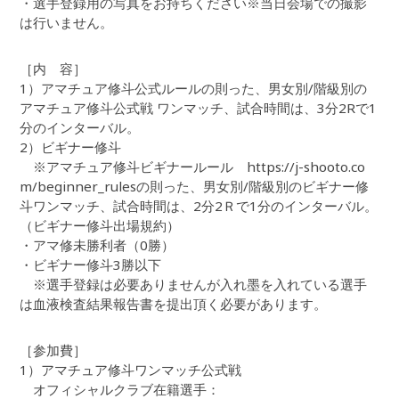
・選手登録用の写真をお持ちください※当日会場での撮影
は行いません。
［内 容］
1）アマチュア修斗公式ルールの則った、男女別/階級別の
アマチュア修斗公式戦 ワンマッチ、試合時間は、3分2Rで1
分のインターバル。
2）ビギナー修斗
※アマチュア修斗ビギナールール https://j-shooto.co
m/beginner_rulesの則った、男女別/階級別のビギナー修
斗ワンマッチ、試合時間は、2分2Ｒで1分のインターバル。
（ビギナー修斗出場規約）
・アマ修未勝利者（0勝）
・ビギナー修斗3勝以下
※選手登録は必要ありませんが入れ墨を入れている選手
は血液検査結果報告書を提出頂く必要があります。
［参加費］
1）アマチュア修斗ワンマッチ公式戦
オフィシャルクラブ在籍選手：