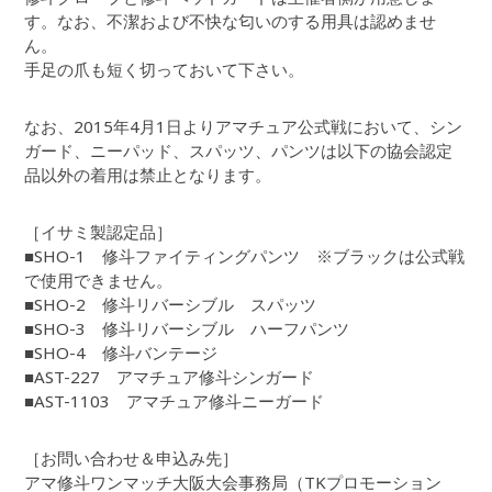
す。なお、不潔および不快な匂いのする用具は認めませ
ん。
手足の爪も短く切っておいて下さい。
なお、2015年4月1日よりアマチュア公式戦において、シン
ガード、ニーパッド、スパッツ、パンツは以下の協会認定
品以外の着用は禁止となります。
［イサミ製認定品］
■SHO-1 修斗ファイティングパンツ ※ブラックは公式戦
で使用できません。
■SHO-2 修斗リバーシブル スパッツ
■SHO-3 修斗リバーシブル ハーフパンツ
■SHO-4 修斗バンテージ
■AST-227 アマチュア修斗シンガード
■AST-1103 アマチュア修斗ニーガード
［お問い合わせ＆申込み先］
アマ修斗ワンマッチ大阪大会事務局（TKプロモーション