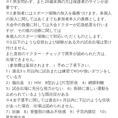
※1.男女問わず。また20歳未満の方は保護者のサインが必
要です。
※2.参加者にはスポーツ保険の加入を義務づけます。各個人
の加入に関してはあくまでも参加者本人の責務とします。
大会中の負傷に対しては大会ドクターが応急処置を行いま
すが、その後の治療に関しては
各個人のスポーツ保険にて対応いただくものとします。
※3.以下のような症状および経験がある方の試合出場は受け
付けません。
また直前のドクター・チェックで異常が認められた方は、
出場できません。
（参加費は返却されます。）予めご了承下さい。
1）過去3ヶ月以内に試合または練習でKOや強いダウンをし
ている方
2）脳出血 3）HIV、B型およびC型肝炎 4）網膜剥離
5）試合出場に充分な視力がない 6）医師に激しい運動を
止められているような既往症がある
※4.女子選手に関しては過去3ヶ月以内に下記のような症状
があった場合、出場は認められません。
7）妊娠 8）骨盤部の痛み不快感 9）子宮内膜症 10）
異常膣出血