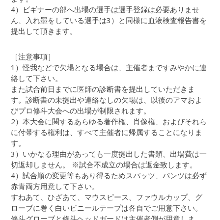
4）ビギナーの部へ出場の選手は選手登録は必要ありませ
ん、入れ墨をしている選手は3）と同様に血液検査報告書を
提出して頂きます。
［注意事項］
1）怪我などで欠場となる場合は、主催者まですみやかに連
絡して下さい。
また試合前日までに医師の診断書を提出していただきま
す。診断書の未提出や連絡なしの欠場は、以後のアマおよ
びプロ修斗大会への出場が制限されます。
2）本大会に関するあらゆる著作権、肖像権、およびそれら
に付帯する権利は、すべて主催者に帰属することになりま
す。
3）いかなる理由があっても一度提出した書類、出場費は一
切返却しません。 ※試合不成立の場合は返金致します。
4）試合順の変更等もあり得るためスパッツ、パンツは必ず
赤青両方用意して下さい。
すねあて、ひざあて、マウスピース、ファウルカップ、グ
ローブに巻く白いビニールテープは各自でご用意下さい。
修斗グローブと修斗ヘッドガードは主催者側が用意しま