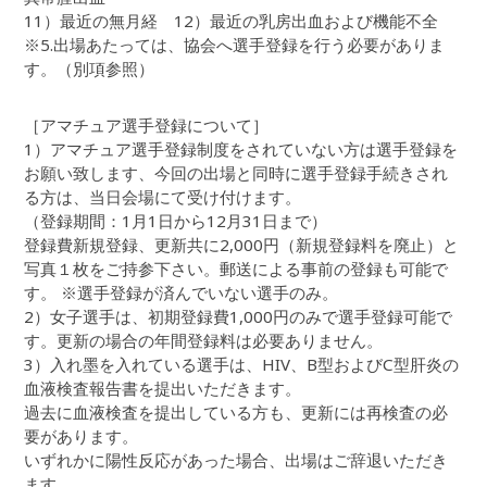
11）最近の無月経 12）最近の乳房出血および機能不全
※5.出場あたっては、協会へ選手登録を行う必要がありま
す。（別項参照）
［アマチュア選手登録について］
1）アマチュア選手登録制度をされていない方は選手登録を
お願い致します、今回の出場と同時に選手登録手続きされ
る方は、当日会場にて受け付けます。
（登録期間：1月1日から12月31日まで）
登録費新規登録、更新共に2,000円（新規登録料を廃止）と
写真１枚をご持参下さい。郵送による事前の登録も可能で
す。 ※選手登録が済んでいない選手のみ。
2）女子選手は、初期登録費1,000円のみで選手登録可能で
す。更新の場合の年間登録料は必要ありません。
3）入れ墨を入れている選手は、HIV、B型およびC型肝炎の
血液検査報告書を提出いただきます。
過去に血液検査を提出している方も、更新には再検査の必
要があります。
いずれかに陽性反応があった場合、出場はご辞退いただき
ます。