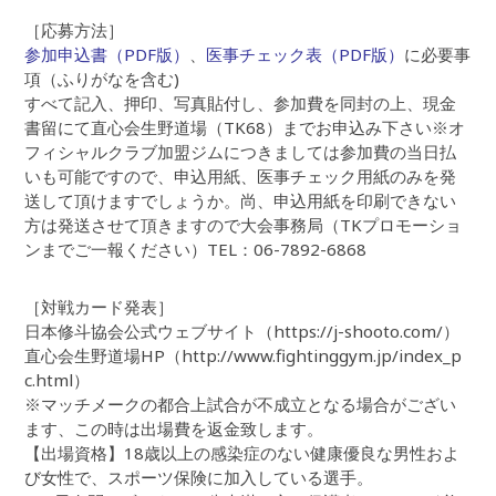
［応募方法］
参加申込書（PDF版）
、
医事チェック表（PDF版）
に必要事
項（ふりがなを含む)
すべて記入、押印、写真貼付し、参加費を同封の上、現金
書留にて直心会生野道場（TK68）までお申込み下さい※オ
フィシャルクラブ加盟ジムにつきましては参加費の当日払
いも可能ですので、申込用紙、医事チェック用紙のみを発
送して頂けますでしょうか。尚、申込用紙を印刷できない
方は発送させて頂きますので大会事務局（TKプロモーショ
ンまでご一報ください）TEL：06-7892-6868
［対戦カード発表］
日本修斗協会公式ウェブサイト（https://j-shooto.com/）
直心会生野道場HP（http://www.fightinggym.jp/index_p
c.html）
※マッチメークの都合上試合が不成立となる場合がござい
ます、この時は出場費を返金致します。
【出場資格】18歳以上の感染症のない健康優良な男性およ
び女性で、スポーツ保険に加入している選手。