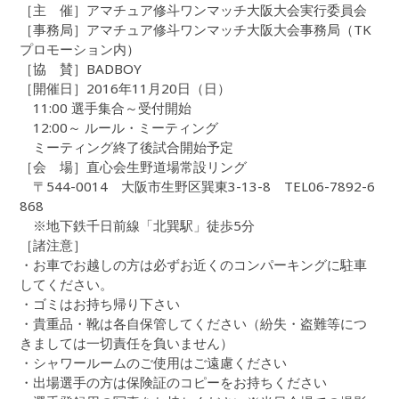
［主 催］アマチュア修斗ワンマッチ大阪大会実行委員会
［事務局］アマチュア修斗ワンマッチ大阪大会事務局（TK
プロモーション内）
［協 賛］BADBOY
［開催日］2016年11月20日（日）
11:00 選手集合～受付開始
12:00～ ルール・ミーティング
ミーティング終了後試合開始予定
［会 場］直心会生野道場常設リング
〒544-0014 大阪市生野区巽東3-13-8 TEL06-7892-6
868
※地下鉄千日前線「北巽駅」徒歩5分
［諸注意］
・お車でお越しの方は必ずお近くのコンパーキングに駐車
してください。
・ゴミはお持ち帰り下さい
・貴重品・靴は各自保管してください（紛失・盗難等につ
きましては一切責任を負いません）
・シャワールームのご使用はご遠慮ください
・出場選手の方は保険証のコピーをお持ちください